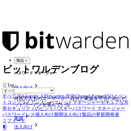
製品
ビットワルデンブログ
パスワード マネージャー
Tag

個人向け
すべて
2FA
Agentic AI
Bitwarden 送信
Channel Partner
SSO
イベン
何百万人ものユーザーが、自分と家族を守るためにビ
ト
コンプライアンス
シークレットマネージャー
セキュアな共
ットワーデンを選んでいる
有
セキュリティのヒント
パスキー
パスワード マネージャー
パスワードレス
個人向け
展開
法人向け
製品の更新
開発者
家族
フィード

法人向け