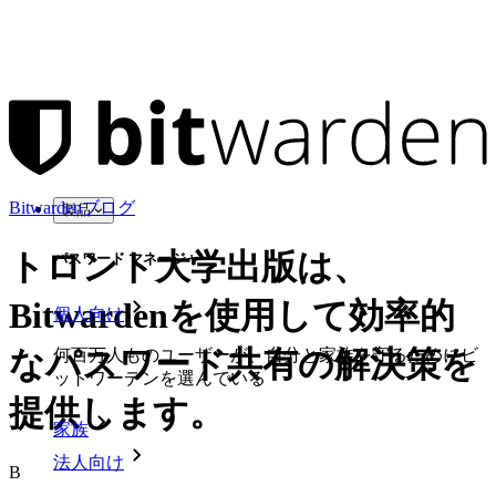
Bitwardenブログ
製品
トロント大学出版は、
パスワード マネージャー
Bitwardenを使用して効率的
個人向け
なパスワード共有の解決策を
何百万人ものユーザーが、自分と家族を守るためにビ
ットワーデンを選んでいる
提供します。
家族
法人向け
B
作成者：
Bitwarden