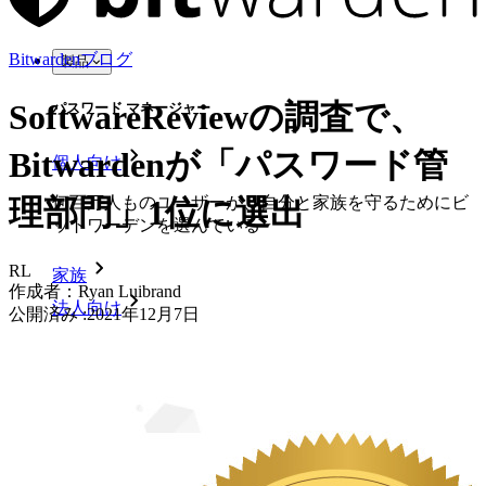
Bitwardenブログ
製品
SoftwareReviewの調査で、
パスワード マネージャー
Bitwardenが「パスワード管
個人向け
何百万人ものユーザーが、自分と家族を守るためにビ
理部門」1位に選出
ットワーデンを選んでいる
RL
家族
作成者：
Ryan Luibrand
法人向け
公開済み
:
2021年12月7日
数え切れないほどの企業やビジネスが、自社の利益を
確保するためにビットワルデンを選んでいます。
エンタープライズ
開発者向け製品