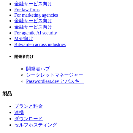
金融サービス向け
For law firms
For marketing agencies
金融サービス向け
金融サービス向け
For agentic AI security
MSP向け
Bitwarden across industries
開発者向け
開発者ハブ
シークレットマネージャー
Passwordless.dev とパスキー
製品
プランと料金
連携
ダウンロード
セルフホスティング