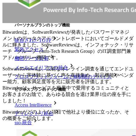
ダウンロード
ツール＆機能
パーソナルプランのトップ機能
Bitwardenは、SoftwareReviewsが発表したパスワードマネジ
メントのデータクアドラントレポートにおいてゴールドメダ
統合されたTOTP
ルに輝きました。SoftwareReviewsは、インフォテック・リサ
緊急アクセス
ーチ・グループ（Info-Tech Research Group）のIT調査部門兼
アドバイザリー機関です。
機密データ共有
メールエイリアスの統合
SoftwareReviewsは、広範なオンライン調査を通じてエンドユ
ーザーから実体験に基づく声を直接集め、製品機能やベンダ
クロスプラットフォームで無制限のデバイス
ー能力、顧客満足度等を元に販売者を評価します。
Bitwardenは、サービスを世界中で愛用するコミュニティと
ビジネスプランのトップ機能
お客さまのお陰で、あらゆる競合を退け業界1位の座を手に
しました！
Access Intelligence
Bitwardenがどのような項目で他社より優位に立ったか、そ
ディレクトリ統合
の概要をご紹介します。
sso-統合
Self-hosting Bitwarden