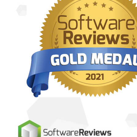
シークレットマネージャーを見る
開発、DevOps、ITチームのためのエンドツーエンド暗
号化シークレットマネージャー。
Passwordless.dev とパスキー
わずか数行のコードでパスキーの機能などをアンロッ
ク
開発者ドキュメンテーション
詳しく見る
統合
パートナー
新規
アクセス・インテリジェンス
新規
Bitwarden Authenticator
価格設定