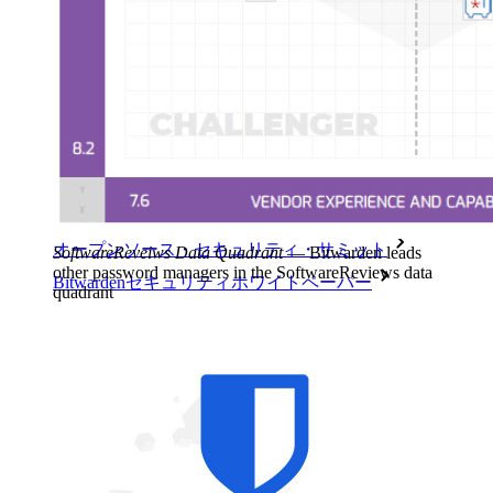
導入事例
比較
セキュリティ＆信頼
セキュリティコンプライアンス
オープンソースであること
バグバウンティプログラム
オープンソース・セキュリティ・サミット
SoftwareReveiws Data Quadrant
—
Bitwarden leads
other password managers in the SoftwareReviews data
Bitwardenセキュリティホワイトペーパー
quadrant
トレーニング
ヘルプセンター
Courses
コミュニティフォーラム
エンタープライズサービス