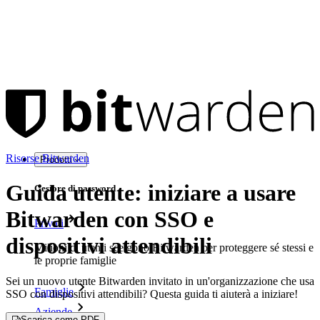
Risorse Bitwarden
Prodotti
Guida utente: iniziare a usare
Gestore di password
Bitwarden con SSO e
Privati
dispositivi attendibili
Milioni di utenti scelgono Bitwarden per proteggere sé stessi e
le proprie famiglie
Sei un nuovo utente Bitwarden invitato in un'organizzazione che usa
Famiglie
SSO con dispositivi attendibili? Questa guida ti aiuterà a iniziare!
Aziende
Scarica come PDF