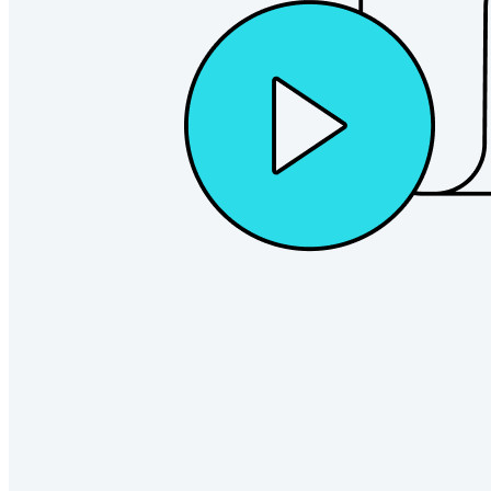
Gestione dei segreti con crittografia end-to-end per team di
sviluppo, DevOps e IT.
Passwordless.dev e passkey
Sblocca le funzionalità passkey e molto altro con poche righe
di codice
Documentazione per sviluppatori
Scopri di più
Integrazioni
Partner
Nuovo
Access Intelligence
Nuovo
Bitwarden Authenticator
Prezzi
Download
Funzionalità
Funzionalità principali dei piani personali