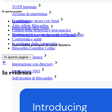
TOTP integrato
In questa pagina
Accesso di emergenza
Condivisione sicura con Send
In evidenza
Altre pillole Bitwarden
Integrazione alias email
Cultura della sicurezza e best practice
Suggerimenti e aggiornamenti per lo sviluppo
Multipiattaforma con dispositivi illimitati
Conformità e audit
In evidenza dalla community
Funzionalità principali dei piani Business
Bitwarden Learning Center
Access Intelligence
In questa pagina
Integrazione con directory
Integrazione SSO
In evidenza
Self-hosting di Bitwarden
Criteri Enterprise
Recupero account
Strumenti principali