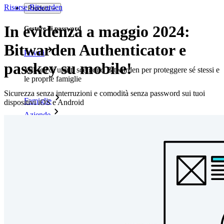
Risorse Bitwarden
Prodotti
In evidenza a maggio 2024:
Gestore di password
Bitwarden Authenticator e
Privati
passkey su mobile!
Milioni di utenti scelgono Bitwarden per proteggere sé stessi e
le proprie famiglie
Sicurezza senza interruzioni e comodità senza password sui tuoi
Famiglie
dispositivi iOS e Android
Aziende
Innumerevoli aziende e imprese scelgono Bitwarden per
proteggere i propri interessi
Enterprise
Prodotti per sviluppatori
Scopri Secrets Manager