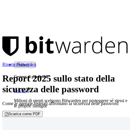
Risorse Bitwarden
Prodotti
Report 2025 sullo stato della
Gestore di password
sicurezza delle password
Privati
Milioni di utenti scelgono Bitwarden per proteggere sé stessi e
Come le agenzie federali affrontano la sicurezza delle password
le proprie famiglie
Scarica come PDF
Famiglie
Aziende