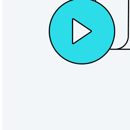
Passwordless.dev e passkey
Sblocca le funzionalità passkey e molto altro con poche righe
di codice
Documentazione per sviluppatori
Scopri di più
Integrazioni
Partner
Nuovo
Access Intelligence
Nuovo
Bitwarden Authenticator
Prezzi
Download
Funzionalità
Funzionalità principali dei piani personali