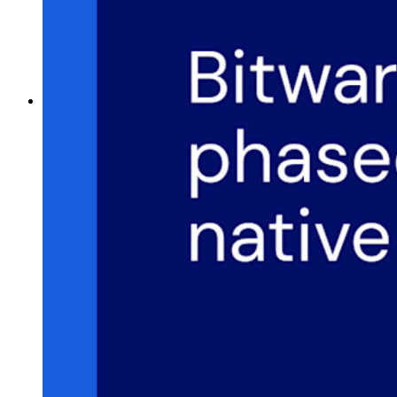
Tester di robustezza password
Generatore di passphrase
Generatore di nomi utente
Scopri tutti gli strumenti e le funzionalità
Risorse
Libreria risorse
Centro risorse
Blog
Eventi
Storie di successo
Confronto
Sicurezza e fiducia
Conformità di sicurezza
Open source