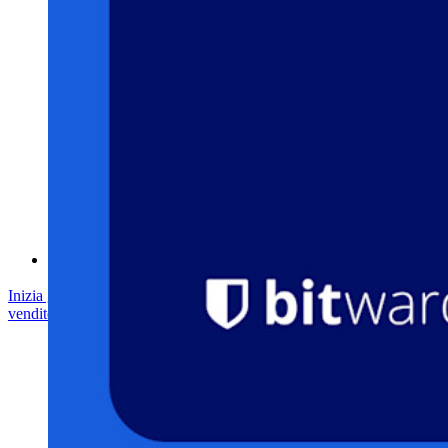
Programma Bug Bounty
Open Source Security Summit
Whitepaper sulla sicurezza di Bitwarden
Formazione
Centro assistenza
Corsi
Forum della community
Servizi Enterprise
Inizia gratis
Inizia gratis
Contatta il reparto vendite
Contatta il reparto
vendite
Accedi
Accedi