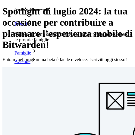
Spotlight di luglio 2024: la tua
Gestore di password
occasione per contribuire a
Privati
plasmare l’esperienza mobile di
Milioni di utenti scelgono Bitwarden per proteggere sé stessi e
le proprie famiglie
Bitwarden!
Famiglie
Entrare nel programma beta è facile e veloce. Iscriviti oggi stesso!
Aziende
Innumerevoli aziende e imprese scelgono Bitwarden per
proteggere i propri interessi
Enterprise
Prodotti per sviluppatori
Scopri Secrets Manager
Gestione dei segreti con crittografia end-to-end per team di
sviluppo, DevOps e IT.