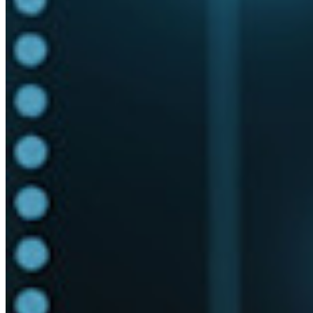
Integrazioni
Partner
Nuovo
Access Intelligence
Nuovo
Bitwarden Authenticator
Prezzi
Download
Funzionalità
Funzionalità principali dei piani personali
TOTP integrato
Accesso di emergenza
Condivisione sicura con Send
Integrazione alias email
Multipiattaforma con dispositivi illimitati
Funzionalità principali dei piani Business