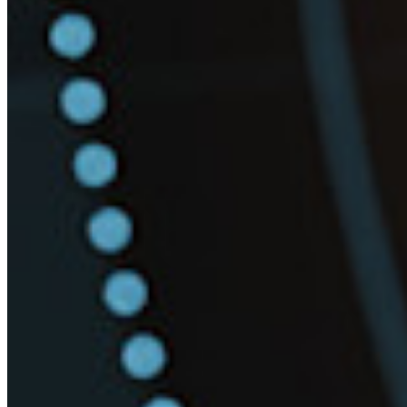
Corsi
Forum della community
Servizi Enterprise
Inizia gratis
Inizia gratis
Contatta il reparto vendite
Contatta il reparto
vendite
Accedi
Accedi