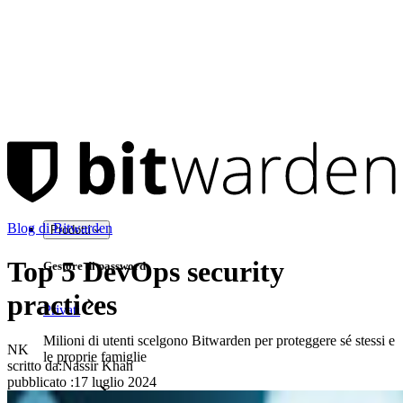
Blog di Bitwarden
Prodotti
Top 5 DevOps security
Gestore di password
practices
Privati
Milioni di utenti scelgono Bitwarden per proteggere sé stessi e
NK
le proprie famiglie
scritto da:
Nassir Khan
pubblicato
:
17 luglio 2024
Famiglie