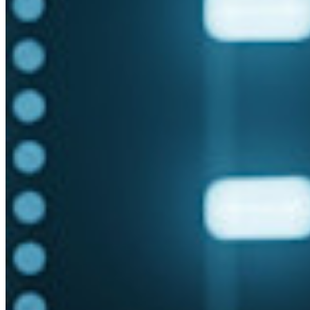
Aziende
Innumerevoli aziende e imprese scelgono Bitwarden per
proteggere i propri interessi
Enterprise
Prodotti per sviluppatori
Scopri Secrets Manager
Gestione dei segreti con crittografia end-to-end per team di
sviluppo, DevOps e IT.
Passwordless.dev e passkey
Sblocca le funzionalità passkey e molto altro con poche righe
di codice
Documentazione per sviluppatori
Scopri di più