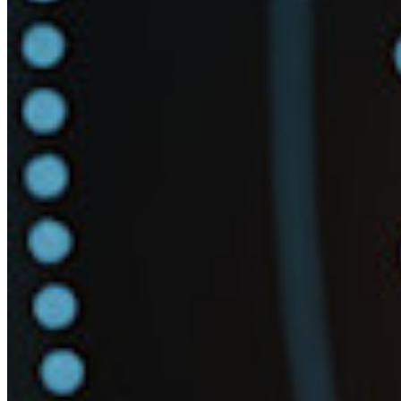
Centro risorse
Blog
Eventi
Storie di successo
Confronto
Sicurezza e fiducia
Conformità di sicurezza
Open source
Programma Bug Bounty
Open Source Security Summit
Whitepaper sulla sicurezza di Bitwarden
Formazione
Centro assistenza