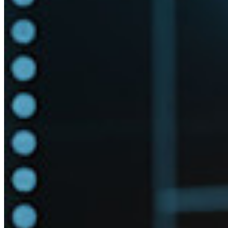
Access Intelligence
Integrazione con directory
Integrazione SSO
Self-hosting di Bitwarden
Criteri Enterprise
Recupero account
Strumenti principali
Generatore di password
Tester di robustezza password
Generatore di passphrase
Generatore di nomi utente
Scopri tutti gli strumenti e le funzionalità
Risorse
Libreria risorse