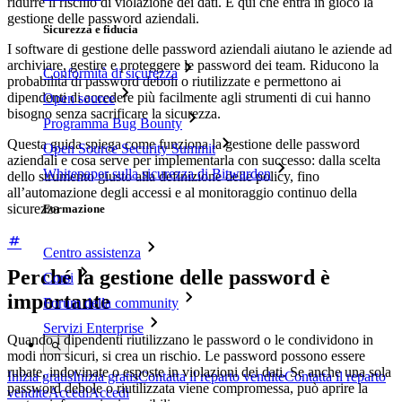
ridurre il rischio di violazione dei dati. È qui che entra in gioco la
gestione delle password aziendali.
Sicurezza e fiducia
I software di gestione delle password aziendali aiutano le aziende ad
archiviare, gestire e proteggere le password dei team. Riducono la
Conformità di sicurezza
probabilità di password deboli o riutilizzate e permettono ai
dipendenti di accedere più facilmente agli strumenti di cui hanno
Open source
bisogno senza sacrificare la sicurezza.
Programma Bug Bounty
Questa guida spiega come funziona la gestione delle password
Open Source Security Summit
aziendali e cosa serve per implementarla con successo: dalla scelta
Whitepaper sulla sicurezza di Bitwarden
dello strumento giusto alla definizione delle policy, fino
all’automazione degli accessi e al monitoraggio continuo della
sicurezza
Formazione
Centro assistenza
Perché la gestione delle password è
Corsi
importante
Forum della community
Servizi Enterprise
Quando i dipendenti riutilizzano le password o le condividono in
modi non sicuri, si crea un rischio. Le password possono essere
rubate, indovinate o esposte in violazioni dei dati. Se anche una sola
Inizia gratis
Inizia gratis
Contatta il reparto vendite
Contatta il reparto
password debole o riutilizzata viene compromessa, può aprire la
vendite
Accedi
Accedi