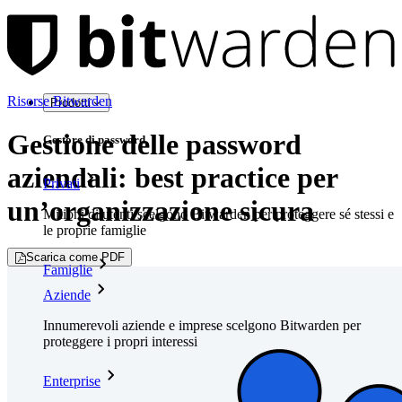
Risorse Bitwarden
Prodotti
Gestione delle password
Gestore di password
aziendali: best practice per
Privati
un’organizzazione sicura
Milioni di utenti scelgono Bitwarden per proteggere sé stessi e
le proprie famiglie
Scarica come PDF
Famiglie
Aziende
Innumerevoli aziende e imprese scelgono Bitwarden per
proteggere i propri interessi
Enterprise