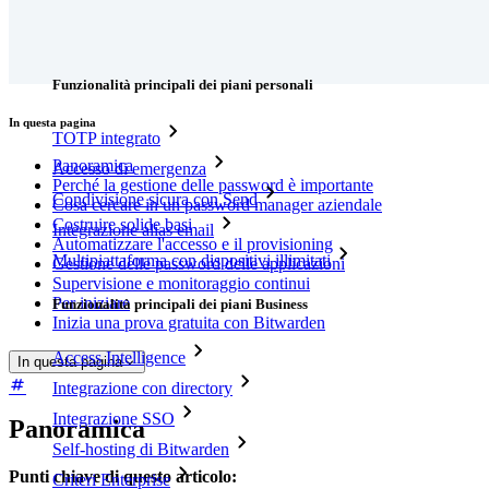
Download
Funzionalità
Funzionalità principali dei piani personali
In questa pagina
TOTP integrato
Panoramica
Accesso di emergenza
Perché la gestione delle password è importante
Condivisione sicura con Send
Cosa cercare in un password manager aziendale
Costruire solide basi
Integrazione alias email
Automatizzare l'accesso e il provisioning
Multipiattaforma con dispositivi illimitati
Gestione delle password delle applicazioni
Supervisione e monitoraggio continui
Per iniziare
Funzionalità principali dei piani Business
Inizia una prova gratuita con Bitwarden
Access Intelligence
In questa pagina
Integrazione con directory
Integrazione SSO
Panoramica
Self-hosting di Bitwarden
Punti chiave di questo articolo:
Criteri Enterprise