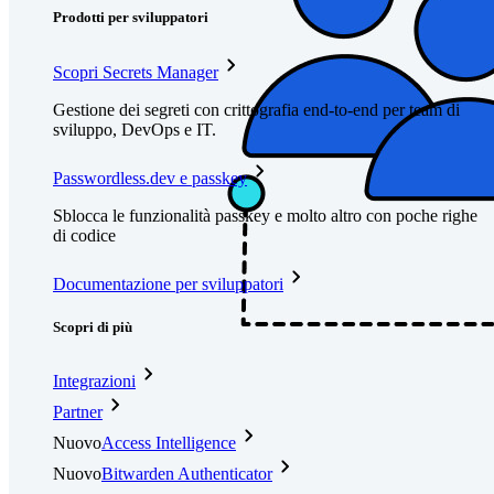
Prodotti per sviluppatori
Scopri Secrets Manager
Gestione dei segreti con crittografia end-to-end per team di
sviluppo, DevOps e IT.
Passwordless.dev e passkey
Sblocca le funzionalità passkey e molto altro con poche righe
di codice
Documentazione per sviluppatori
Scopri di più
Integrazioni
Partner
Nuovo
Access Intelligence
Nuovo
Bitwarden Authenticator
Prezzi