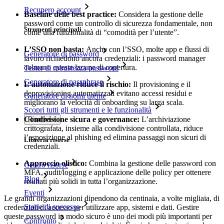
Recupero account
Baseline delle best practice:
Considera la gestione delle
password come un controllo di sicurezza fondamentale, non
Strumenti principali
come una funzionalità di “comodità per l’utente”.
L’SSO non basta:
Anche con l’SSO, molte app e flussi di
Generatore di password
lavoro richiedono ancora credenziali: i password manager
colmano queste lacune di copertura.
Tester di robustezza password
Generatore di passphrase
L’automazione riduce il rischio:
Il provisioning e il
deprovisioning automatizzati evitano accessi residui e
Generatore di nomi utente
migliorano la velocità di onboarding su larga scala.
Scopri tutti gli strumenti e le funzionalità
Condivisione sicura e governance:
L’archiviazione
Risorse
crittografata, insieme alla condivisione controllata, riduce
l’esposizione al phishing ed elimina passaggi non sicuri di
Libreria risorse
credenziali.
Approccio olistico:
Combina la gestione delle password con
Centro risorse
MFA, audit/logging e applicazione delle policy per ottenere
Blog
risultati più solidi in tutta l’organizzazione.
Eventi
Le grandi organizzazioni dipendono da centinaia, a volte migliaia, di
Storie di successo
credenziali di accesso per utilizzare app, sistemi e dati. Gestire
queste password in modo sicuro è uno dei modi più importanti per
Confronto