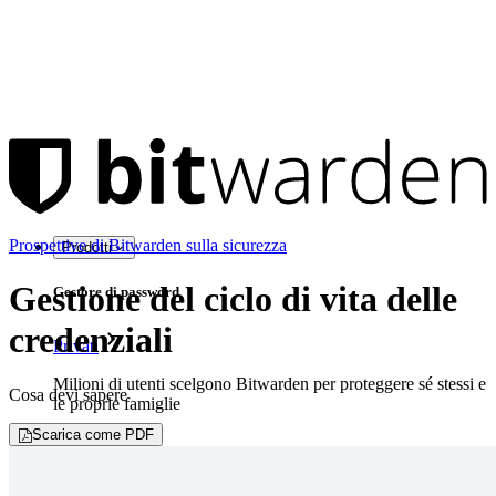
Prospettive di Bitwarden sulla sicurezza
Prodotti
Gestione del ciclo di vita delle
Gestore di password
credenziali
Privati
Milioni di utenti scelgono Bitwarden per proteggere sé stessi e
Cosa devi sapere
le proprie famiglie
Scarica come PDF
Famiglie
Aziende