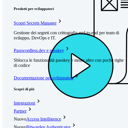
Prodotti per sviluppatori
Scopri Secrets Manager
Gestione dei segreti con crittografia end-to-end per team di
sviluppo, DevOps e IT.
Passwordless.dev e passkey
Sblocca le funzionalità passkey e molto altro con poche righe
di codice
Documentazione per sviluppatori
Scopri di più
Integrazioni
Partner
Nuovo
Access Intelligence
Nuovo
Bitwarden Authenticator