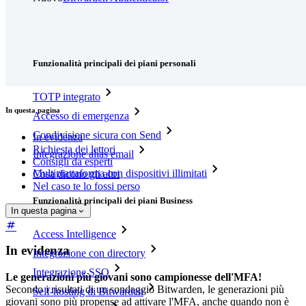
Prezzi
Download
Funzionalità
Funzionalità principali dei piani personali
TOTP integrato
In questa pagina
Accesso di emergenza
Condivisione sicura con Send
In evidenza
Richiesta dei lettori
Integrazione alias email
Consigli da esperti
Multipiattaforma con dispositivi illimitati
Cosa dicono gli altri
Nel caso te lo fossi perso
Funzionalità principali dei piani Business
In questa pagina
Access Intelligence
In evidenza
Integrazione con directory
Integrazione SSO
Le generazioni più giovani sono campionesse dell'MFA!
Secondo i risultati di un sondaggio Bitwarden, le generazioni più
Self-hosting di Bitwarden
giovani sono più propense ad attivare l'MFA, anche quando non è