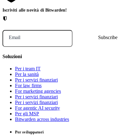
Iscriviti alle novità di Bitwarden!
Email
Soluzioni
Per i team IT
Per la sanità
Per i servizi finanziari
For law firms
For marketing agencies
Per i servizi finanziari
Per i servizi finanziari
For agentic AI security
Per gli MSP
Bitwarden across industries
Per sviluppatori