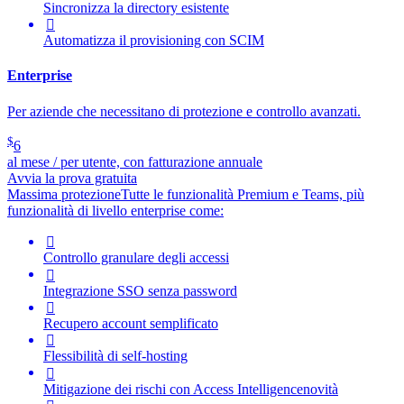
Sincronizza la directory esistente

Automatizza il provisioning con SCIM
Enterprise
Per aziende che necessitano di protezione e controllo avanzati.
$
6
al mese / per utente, con fatturazione annuale
Avvia la prova gratuita
Massima protezione
Tutte le funzionalità Premium e Teams, più
funzionalità di livello enterprise come:

Controllo granulare degli accessi

Integrazione SSO senza password

Recupero account semplificato

Flessibilità di self-hosting

Mitigazione dei rischi con
Access Intelligence
novità