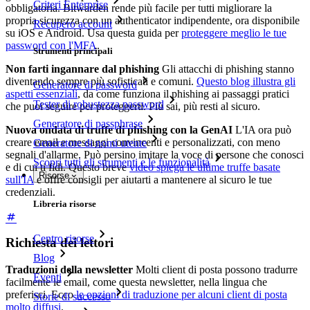
Criteri Enterprise
obbligatoria. Bitwarden rende più facile per tutti migliorare la
propria sicurezza con un authenticator indipendente, ora disponibile
Recupero account
su iOS e Android. Usa questa guida per
proteggere meglio le tue
password con l'MFA
.
Strumenti principali
Non farti ingannare dal phishing
Gli attacchi di phishing stanno
diventando sempre più sofisticati e comuni.
Questo blog illustra gli
Generatore di password
aspetti essenziali
, da come funziona il phishing ai passaggi pratici
Tester di robustezza password
che puoi seguire per proteggerti. Più sai, più resti al sicuro.
Generatore di passphrase
Nuova ondata di truffe di phishing con la GenAI
L'IA ora può
creare email e messaggi convincenti e personalizzati, con meno
Generatore di nomi utente
segnali d'allarme. Può persino imitare la voce di persone che conosci
Scopri tutti gli strumenti e le funzionalità
e di cui ti fidi. Questo breve
video spiega le ultime truffe basate
Risorse
sull'IA
e offre consigli per aiutarti a mantenere al sicuro le tue
credenziali.
Libreria risorse
Centro risorse
Richiesta dei lettori
Blog
Traduzioni della newsletter
Molti client di posta possono tradurre
Eventi
facilmente le email, come questa newsletter, nella lingua che
preferisci. Ecco
le opzioni di traduzione per alcuni client di posta
Storie di successo
molto diffusi
.