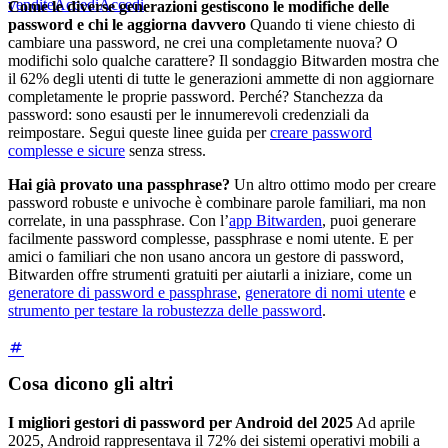
vendite
Accedi
Accedi
Come le diverse generazioni gestiscono le modifiche delle
password e chi le aggiorna davvero
Quando ti viene chiesto di
cambiare una password, ne crei una completamente nuova? O
modifichi solo qualche carattere? Il sondaggio Bitwarden mostra che
il 62% degli utenti di tutte le generazioni ammette di non aggiornare
completamente le proprie password. Perché? Stanchezza da
password: sono esausti per le innumerevoli credenziali da
reimpostare. Segui queste linee guida per
creare password
complesse e sicure
senza stress.
Hai già provato una passphrase?
Un altro ottimo modo per creare
password robuste e univoche è combinare parole familiari, ma non
correlate, in una passphrase. Con l’
app Bitwarden
, puoi generare
facilmente password complesse, passphrase e nomi utente. E per
amici o familiari che non usano ancora un gestore di password,
Bitwarden offre strumenti gratuiti per aiutarli a iniziare, come un
generatore di password e passphrase
,
generatore di nomi utente
e
strumento per testare la robustezza delle password
.
Cosa dicono gli altri
I migliori gestori di password per Android del 2025
Ad aprile
2025, Android rappresentava il 72% dei sistemi operativi mobili a