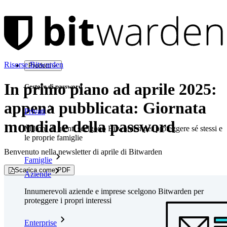
Risorse Bitwarden
Prodotti
In primo piano ad aprile 2025:
Gestore di password
appena pubblicata: Giornata
Privati
mondiale della password
Milioni di utenti scelgono Bitwarden per proteggere sé stessi e
le proprie famiglie
Benvenuto nella newsletter di aprile di Bitwarden
Famiglie
Scarica come PDF
Aziende
Innumerevoli aziende e imprese scelgono Bitwarden per
proteggere i propri interessi
Enterprise