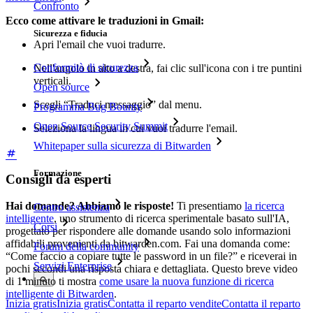
Confronto
Ecco come attivare le traduzioni in Gmail:
Sicurezza e fiducia
Apri l'email che vuoi tradurre.
Conformità di sicurezza
Nell'angolo in alto a destra, fai clic sull'icona con i tre puntini
verticali.
Open source
Scegli “Traduci messaggio” dal menu.
Programma Bug Bounty
Open Source Security Summit
Seleziona la lingua in cui vuoi tradurre l'email.
Whitepaper sulla sicurezza di Bitwarden
Formazione
Consigli da esperti
Hai domande? Abbiamo le risposte!
Ti presentiamo
la ricerca
Centro assistenza
intelligente
, uno strumento di ricerca sperimentale basato sull'IA,
Corsi
progettato per rispondere alle domande usando solo informazioni
affidabili provenienti da bitwarden.com. Fai una domanda come:
Forum della community
“Come faccio a copiare tutte le password in un file?” e riceverai in
Servizi Enterprise
pochi secondi una risposta chiara e dettagliata. Questo breve video
di 1 minuto ti mostra
come usare la nuova funzione di ricerca
intelligente di Bitwarden
.
Inizia gratis
Inizia gratis
Contatta il reparto vendite
Contatta il reparto