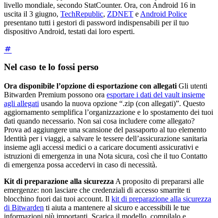
livello mondiale, secondo StatCounter. Ora, con Android 16 in
uscita il 3 giugno,
TechRepublic
,
ZDNET
e
Android Police
presentano tutti i gestori di password indispensabili per il tuo
dispositivo Android, testati dai loro esperti.
Nel caso te lo fossi perso
Ora disponibile l’opzione di esportazione con allegati
Gli utenti
Bitwarden Premium possono ora
esportare i dati del vault insieme
agli allegati
usando la nuova opzione “.zip (con allegati)”. Questo
aggiornamento semplifica l’organizzazione e lo spostamento dei tuoi
dati quando necessario. Non sai cosa includere come allegato?
Prova ad aggiungere una scansione del passaporto al tuo elemento
Identità per i viaggi, a salvare le tessere dell’assicurazione sanitaria
insieme agli accessi medici o a caricare documenti assicurativi e
istruzioni di emergenza in una Nota sicura, così che il tuo Contatto
di emergenza possa accedervi in caso di necessità.
Kit di preparazione alla sicurezza
A proposito di prepararsi alle
emergenze: non lasciare che credenziali di accesso smarrite ti
blocchino fuori dai tuoi account. Il
kit di preparazione alla sicurezza
di Bitwarden
ti aiuta a mantenere al sicuro e accessibili le tue
informazioni più importanti. Scarica il modello, compilalo e