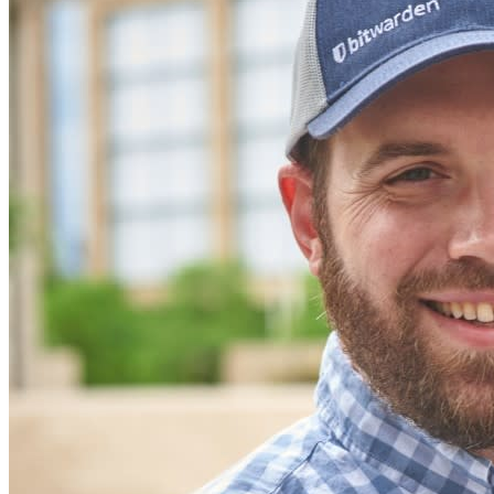
Scopri Secrets Manager
Gestione dei segreti con crittografia end-to-end per team di
sviluppo, DevOps e IT.
Passwordless.dev e passkey
Sblocca le funzionalità passkey e molto altro con poche righe
di codice
Documentazione per sviluppatori
Scopri di più
Integrazioni
Partner
Nuovo
Access Intelligence
Nuovo
Bitwarden Authenticator
Prezzi
Download