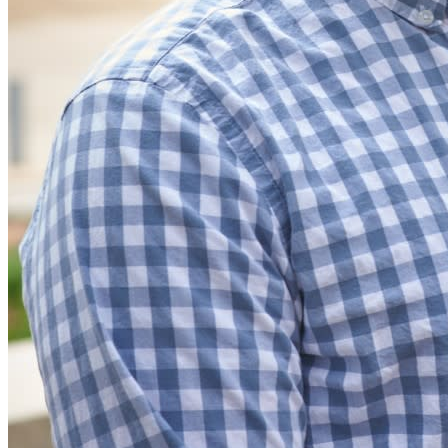
Funzionalità
Funzionalità principali dei piani personali
TOTP integrato
Accesso di emergenza
Condivisione sicura con Send
Integrazione alias email
Multipiattaforma con dispositivi illimitati
Funzionalità principali dei piani Business
Access Intelligence
Integrazione con directory
Integrazione SSO
Self-hosting di Bitwarden
Criteri Enterprise
Recupero account