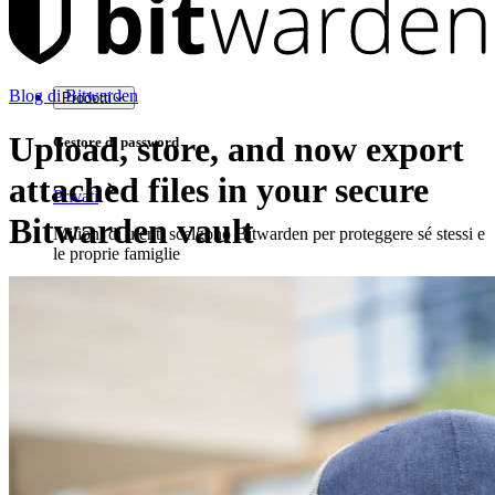
Blog di Bitwarden
Prodotti
Upload, store, and now export
Gestore di password
attached files in your secure
Privati
Bitwarden vault
Milioni di utenti scelgono Bitwarden per proteggere sé stessi e
le proprie famiglie
Famiglie
Aziende
Innumerevoli aziende e imprese scelgono Bitwarden per
proteggere i propri interessi
Enterprise
Prodotti per sviluppatori