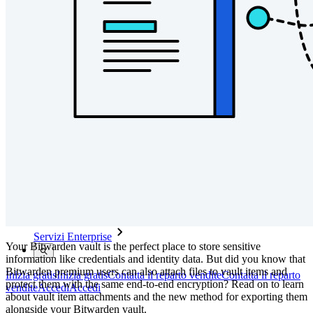
Sicurezza e fiducia
Conformità di sicurezza
Open source
Programma Bug Bounty
Open Source Security Summit
Whitepaper sulla sicurezza di Bitwarden
Formazione
Centro assistenza
Corsi
Forum della community
Servizi Enterprise
Your Bitwarden vault is the perfect place to store sensitive
information like credentials and identity data. But did you know that
Bitwarden premium users can also attach files to vault items and
Inizia gratis
Inizia gratis
Contatta il reparto vendite
Contatta il reparto
protect them with the same end-to-end encryption? Read on to learn
vendite
Accedi
Accedi
about vault item attachments and the new method for exporting them
alongside your Bitwarden vault.