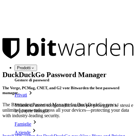
Prodotti
DuckDuckGo Password Manager
Gestore di password
The Verge, PCMag, CNET, and G2 vote Bitwarden the best password
manager.
Privati
The Bitwarden Password Manager for DuckDuckGo syncs
Milioni di utenti scelgono Bitwarden per proteggere sé stessi e
unlimited passwords across all your devices—protecting your data
le proprie famiglie
with industry-leading security.
Famiglie
Aziende