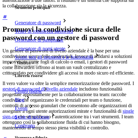
autenticazione a due fattori. Il risultato è un sistema che supporta sia
la collaborazione sia la sicurezza.
Strumenti principali
Generatore di password
Promuovi la condivisione sicura delle
Tester di robustezza password
password con un gestore di password
Generatore di passphrase
Generatore di nomi utente
Un gestore di password di livello aziendale è la base per una
condivisione sicura delle credenziali. Invece di affidarsi a soluzioni
Scopri tutti gli strumenti e le funzionalità
improvvisate come fogli di calcolo o email, i gestori di password
Risorse
come Bitwarden offrono ai team un vault centralizzato e
crittografato per condividere gli accessi in modo sicuro ed efficiente.
Libreria risorse
Il vero valore va oltre la semplice memorizzazione delle password. I
gestori di password di livello aziendale
includono funzionalità
Centro risorse
progettate appositamente per la collaborazione tra team: raccolte
Blog
condivise che organizzano le credenziali per team o funzione,
controlli di accesso granulari che consentono alle organizzazioni di
Eventi
assegnare a ogni utente autorizzazioni mirate e funzionalità di
single
sign-on
che semplificano l’autenticazione tra i vari strumenti. I team
Storie di successo
ottengono così la collaborazione fluida di cui hanno bisogno,
Confronto
mantenendo al tempo stesso piena visibilità e controllo.
Sicurezza e fiducia