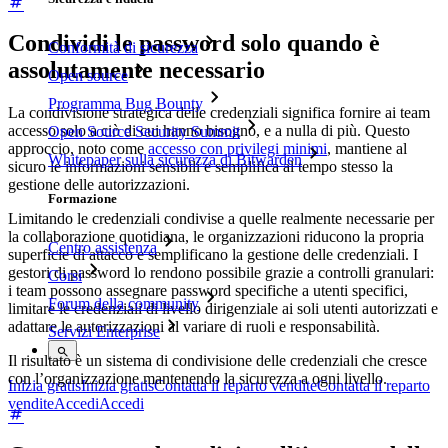
Condividi le password solo quando è
Conformità di sicurezza
assolutamente necessario
Open source
Programma Bug Bounty
La condivisione strategica delle credenziali significa fornire ai team
accesso solo a ciò di cui hanno bisogno, e a nulla di più. Questo
Open Source Security Summit
approccio, noto come
accesso con privilegi minimi
, mantiene al
Whitepaper sulla sicurezza di Bitwarden
sicuro le informazioni sensibili e semplifica al tempo stesso la
gestione delle autorizzazioni.
Formazione
Limitando le credenziali condivise a quelle realmente necessarie per
la collaborazione quotidiana, le organizzazioni riducono la propria
Centro assistenza
superficie di attacco e semplificano la gestione delle credenziali. I
gestori di password lo rendono possibile grazie a controlli granulari:
Corsi
i team possono assegnare password specifiche a utenti specifici,
Forum della community
limitare le credenziali di livello dirigenziale ai soli utenti autorizzati e
adattare le autorizzazioni al variare di ruoli e responsabilità.
Servizi Enterprise
Il risultato è un sistema di condivisione delle credenziali che cresce
con l’organizzazione mantenendo la sicurezza a ogni livello.
Inizia gratis
Inizia gratis
Contatta il reparto vendite
Contatta il reparto
vendite
Accedi
Accedi