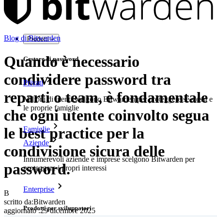
Blog di Bitwarden
Prodotti
Quando è necessario
Gestore di password
condividere password tra
Privati
reparti o team, è fondamentale
Milioni di utenti scelgono Bitwarden per proteggere sé stessi e
le proprie famiglie
che ogni utente coinvolto segua
le best practice per la
Famiglie
Aziende
condivisione sicura delle
Innumerevoli aziende e imprese scelgono Bitwarden per
password.
proteggere i propri interessi
Enterprise
B
scritto da:
Bitwarden
Prodotti per sviluppatori
aggiornato
:
29 dicembre 2025