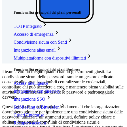
Funzionalità
Funzionalità principali dei piani personali
TOTP integrato
Accesso di emergenza
Condivisione sicura con Send
Integrazione alias email
Multipiattaforma con dispositivi illimitati
Funzionalità principali dei piani Business
I team lavorano meglio quando hanno gli strumenti giusti. La
condivisione sicura delle password tramite un gestore dedicato
consente alle organizzazioni di centralizzare le credenziali,
Access Intelligence
controllare chi può accedere a cosa e mantenere piena visibilità sulle
Integrazione con directory
attività. È la differenza tra gestire le password e padroneggiarle
davvero.
Integrazione SSO
Questa guida illustra le pratiche fondamentali che le organizzazioni
Self-hosting di Bitwarden
dovrebbero adottare per implementare una condivisione sicura delle
Criteri Enterprise
password: utilizzare gli strumenti giusti, definire policy chiare e
abilitare funzionalità come link di condivisione sicuri e
Recupero account