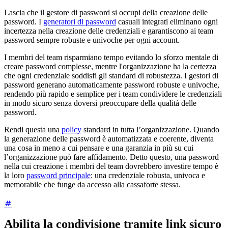
Lascia che il gestore di password si occupi della creazione delle
password. I
generatori di password
casuali integrati eliminano ogni
incertezza nella creazione delle credenziali e garantiscono ai team
password sempre robuste e univoche per ogni account.
I membri del team risparmiano tempo evitando lo sforzo mentale di
creare password complesse, mentre l'organizzazione ha la certezza
che ogni credenziale soddisfi gli standard di robustezza. I gestori di
password generano automaticamente password robuste e univoche,
rendendo più rapido e semplice per i team condividere le credenziali
in modo sicuro senza doversi preoccupare della qualità delle
password.
Rendi questa una
policy
standard in tutta l’organizzazione. Quando
la generazione delle password è automatizzata e coerente, diventa
una cosa in meno a cui pensare e una garanzia in più su cui
l’organizzazione può fare affidamento. Detto questo, una password
nella cui creazione i membri del team dovrebbero investire tempo è
la loro
password principale
: una credenziale robusta, univoca e
memorabile che funge da accesso alla cassaforte stessa.
Abilita la condivisione tramite link sicuro