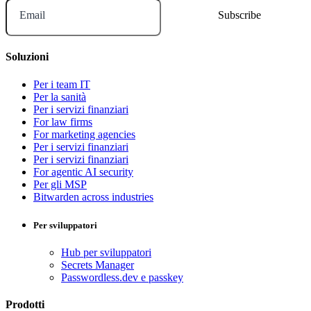
Email
Soluzioni
Per i team IT
Per la sanità
Per i servizi finanziari
For law firms
For marketing agencies
Per i servizi finanziari
Per i servizi finanziari
For agentic AI security
Per gli MSP
Bitwarden across industries
Per sviluppatori
Hub per sviluppatori
Secrets Manager
Passwordless.dev e passkey
Prodotti