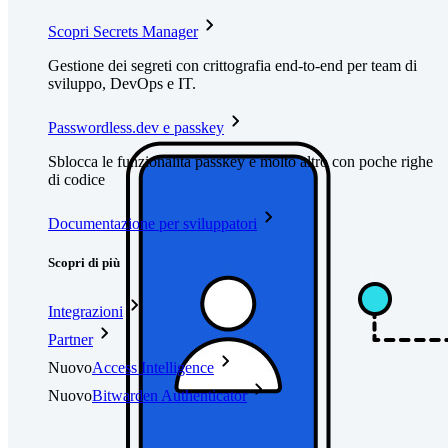
Scopri Secrets Manager
Gestione dei segreti con crittografia end-to-end per team di
sviluppo, DevOps e IT.
Passwordless.dev e passkey
Sblocca le funzionalità passkey e molto altro con poche righe
di codice
Documentazione per sviluppatori
Scopri di più
Integrazioni
Partner
Nuovo
Access Intelligence
Nuovo
Bitwarden Authenticator
Prezzi
Download