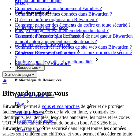
Récupération de compte
passe ?
Comment passer à un abonnement Familles ?
Outils de premier plan
Comment importer mes données dans Bitwarden ?
Qu’est-ce qu’une organisation Bitwarden ?
Comment partager des éléments du coffre en toute sécurité ?
Générateur de mot de passe
Puis-je héberger Bitwarden en dehors du cloud ?
Comment m’assurer que l’extension de navigateur Bitwarden
Testeur de Force du Mot de Passe
remplit automatiquement mes identifiants ?
Générateur de Phrase Secrète
Comment désactiver les icônes de site web dans Bitwarden ?
Comment Bitwarden se conforme-t-il aux normes de sécurité
Générateur de nom d'utilisateur
?
Explorez tous les outils et fonctionnalités
En savoir plus sur Bitwarden
Ressources
Sur cette page
Bibliothèque de Ressources
Bitwarden pour vous
Centre de ressources
Blog
Bitwarden permet à
vous et vos proches
de gérer et de protéger
facilement tous les aspects de la vie en ligne, y compris les
Webdiffusions
identifiants, les identités, les cartes bancaires, les notes et les codes
Histoires de réussite
TOTP. Grâce au chiffrement de bout en bout AES 256 bits,
Bitwarden crée un coffre sécurisé dans lequel toutes les données
Comparaison
saisies sont entièrement chiffrées, et vous permet d’accéder en toute