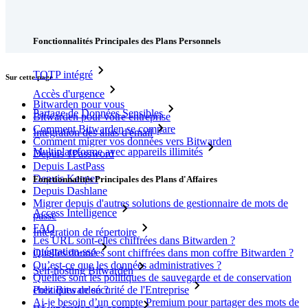
Outils et Fonctionnalités
Fonctionnalités Principales des Plans Personnels
TOTP intégré
Sur cette page
Accès d'urgence
Bitwarden pour vous
Partage de Données Sensibles
Bitwarden pour votre entreprise
Comment Bitwarden se compare
Intégration des alias d'email
Comment migrer vos données vers Bitwarden
Multiplateforme avec appareils illimités
Depuis 1Password
Depuis LastPass
Depuis Keeper
Fonctionnalités Principales des Plans d'Affaires
Depuis Dashlane
Migrer depuis d'autres solutions de gestionnaire de mots de
Access Intelligence
passe
FAQ
Intégration de répertoire
Les URL sont-elles chiffrées dans Bitwarden ?
intégration-sso
Quelles données sont chiffrées dans mon coffre Bitwarden ?
Qu’est-ce que les données administratives ?
Self-hosting Bitwarden
Quelles sont les politiques de sauvegarde et de conservation
Politiques de sécurité de l'Entreprise
chez Bitwarden ?
Ai-je besoin d’un compte Premium pour partager des mots de