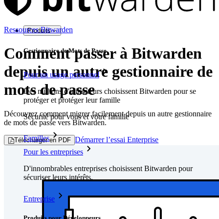
Ressources Bitwarden
Produits
Comment passer à Bitwarden
Gestionnaire de Mots de Passe
depuis un autre gestionnaire de
Pour un usage personnel
mots de passe
Des millions d'utilisateurs choisissent Bitwarden pour se
protéger et protéger leur famille
Découvrez comment migrer facilement depuis un autre gestionnaire
Sécurité pour vous et votre famille
de mots de passe vers Bitwarden.
Familles
Démarrer l’essai Enterprise
Télécharger en PDF
Pour les entreprises
D'innombrables entreprises choisissent Bitwarden pour
sécuriser leurs intérêts.
Entreprise
Produits pour Développeurs