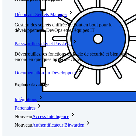
Découvrir Secrets Manager
Gestion des secrets chiffrée de bout en bout pour le
développement, DevOps et les équipes IT.
Passwordless.dev et Passkeys
Déverrouillez les fonctions de la clé de sécurité et bien plus
encore en quelques lignes de code.
Documentation du Développeur
Explorer davantage
Intégrations
Partenaires
Nouveau
Access Intelligence
Nouveau
Authentificateur Bitwarden
Tarification
Télécharger