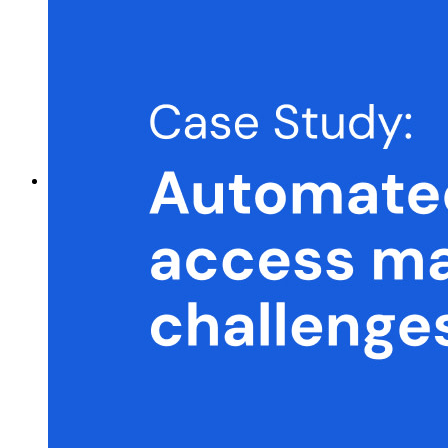
Herramientas Principales
Generador de Contraseña
Probador de Fuerza de la Contraseña
Generador de Frases de Contraseña
Generador de Nombre de Usuario
Explora todas las herramientas y funcionalidades
Recursos
Biblioteca de Recursos
Centro de recursos
Blog
Transmisiones en línea
Casos de éxito
Comparación
Seguridad y Confianza