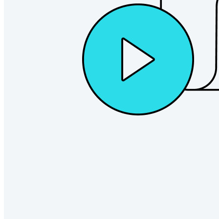
Explora Administrador de secretos
Gestión de secretos cifrados de extremo a extremo para
desarrollo, DevOps y equipos de TI.
Passwordless.dev y Passkeys
Desbloquea las funciones de la llave maestra y mucho más
con unas pocas líneas de código
Documentación del Desarrollador
Explorar más
Integraciones
Socios
Nuevo
Inteligencia de Acceso
Nuevo
Autenticador Bitwarden
Precios
Descargar
Herramientas & Funcionalidades