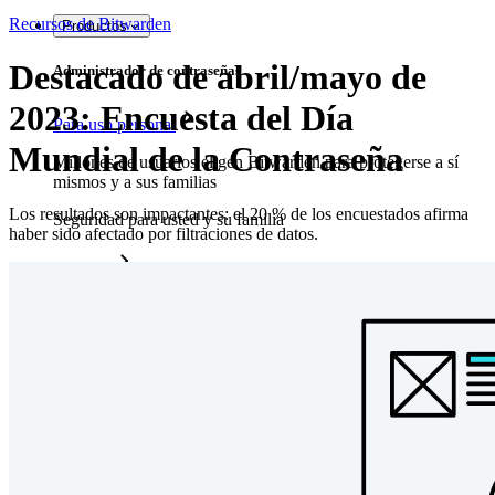
Recursos de Bitwarden
Productos
Destacado de abril/mayo de
Administrador de contraseñas
2023: Encuesta del Día
Para uso personal
Mundial de la Contraseña
Millones de usuarios eligen Bitwarden para protegerse a sí
mismos y a sus familias
Los resultados son impactantes: el 20 % de los encuestados afirma
Seguridad para usted y su familia
haber sido afectado por filtraciones de datos.
Familias
Para uso profesional
Innumerables negocios y empresas eligen Bitwarden para
asegurar sus intereses
Empresarial
Productos para Desarrolladores