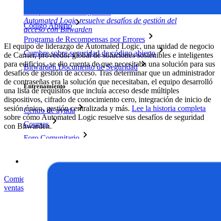
Cumplimiento de Seguridad
Automated Logic resuelve desafíos de gestión del
Código Abierto
acceso con Bitwarden
Programa de Recompensas por Errores
El equipo de liderazgo de Automated Logic, una unidad de negocio
Cumbre sobre seguridad de código abierto
de Carrier, proveedor global de soluciones sostenibles e inteligentes
para edificios, se dio cuenta de que necesitaba una solución para sus
Bitwarden Documento de Seguridad
desafíos de gestión de acceso. Tras determinar que un administrador
de contraseñas era la solución que necesitaban, el equipo desarrolló
Entrenamiento
una lista de requisitos que incluía acceso desde múltiples
dispositivos, cifrado de conocimiento cero, integración de inicio de
sesión único, gestión centralizada y más.
Lee la historia completa
Centro de ayuda
sobre cómo Automated Logic resuelve sus desafíos de seguridad
Courses
con Bitwarden.
Foro Comunitario
Servicios de Empresa
Comienza gratis
Comienza gratis
Hablar con ventas
Hablar con
ventas
Iniciar sesión
Iniciar sesión