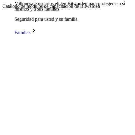
Millones de usuarios eligen Bitwarden para protegerse a sí
Catálogo de módulos de capacitación de Bitwarden
mismos y a sus familias
Seguridad para usted y su familia
Familias
Para uso profesional
Innumerables negocios y empresas eligen Bitwarden para
asegurar sus intereses
Empresarial
Productos para Desarrolladores
Explora Administrador de secretos
Gestión de secretos cifrados de extremo a extremo para
desarrollo, DevOps y equipos de TI.
Passwordless.dev y Passkeys