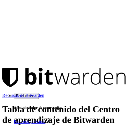
Recursos de Bitwarden
Productos
Tabla de contenido del Centro
Administrador de contraseñas
de aprendizaje de Bitwarden
Para uso personal