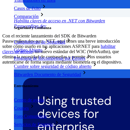
Transmisiones en línea
Casos de éxito
Comparación
Habilita claves de acceso en .NET con Bitwarden
Passwordless.dev
Seguridad y Confianza
Con el reciente lanzamiento del SDK de Bitwarden
Passwordless.dev para .NET, aquí tienes una breve introducción
Cumplimiento de Seguridad
sobre cómo usarlo en tus aplicaciones ASP.NET para
habilitar
Código Abierto
claves de acceso
, un nuevo estándar del W3C (WebAuthn), que
elimina la necesidad de contraseñas y permite a los usuarios
Programa de Recompensas por Errores
autenticarse de forma segura mediante biometría en el dispositivo.
Cumbre sobre seguridad de código abierto
Bitwarden Documento de Seguridad
Entrenamiento
Centro de ayuda
Courses
Foro Comunitario
Servicios de Empresa