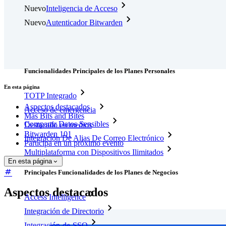
Nuevo
Inteligencia de Acceso
Nuevo
Autenticador Bitwarden
Precios
Descargar
Herramientas & Funcionalidades
Funcionalidades Principales de los Planes Personales
En esta página
TOTP Integrado
Aspectos destacados
Acceso de emergencia
Más Bits and Bites
Compartir Datos Sensibles
Destacado en medios
Bitwarden 101
Integración De Alias De Correo Electrónico
Participa en un próximo evento
Multiplataforma con Dispositivos Ilimitados
En esta página
Principales Funcionalidades de los Planes de Negocios
Aspectos destacados
Access Intelligence
Integración de Directorio
Integración-de-SSO