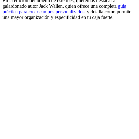
En la edición del boletín de este mes, queremos destacar al
galardonado autor Jack Wallen, quien ofrece una completa
guía
práctica para crear campos personalizados
, y detalla cómo permite
una mayor organización y especificidad en tu caja fuerte.
Bitwarden 101
Mira
Bitwarden 101
para ver una serie de videos cortos sobre cómo
empezar con el administrador de contraseñas de Bitwarden como
administrador o usuario final.
Participa en un próximo evento