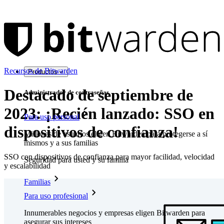
Recursos de Bitwarden
Productos
Destacado de septiembre de
Administrador de contraseñas
2023: ¡Recién lanzado: SSO en
Para uso personal
dispositivos de confianza!
Millones de usuarios eligen Bitwarden para protegerse a sí
mismos y a sus familias
SSO con dispositivos de confianza para mayor facilidad, velocidad
Seguridad para usted y su familia
y escalabilidad
Familias
Para uso profesional
Innumerables negocios y empresas eligen Bitwarden para
asegurar sus intereses