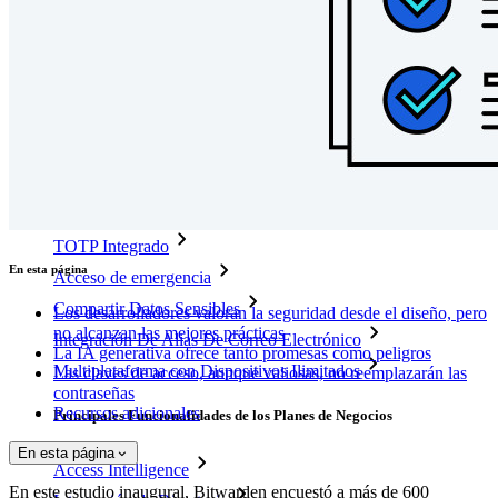
Socios
Nuevo
Inteligencia de Acceso
Nuevo
Autenticador Bitwarden
Precios
Descargar
Herramientas & Funcionalidades
Funcionalidades Principales de los Planes Personales
TOTP Integrado
En esta página
Acceso de emergencia
Compartir Datos Sensibles
Los desarrolladores valoran la seguridad desde el diseño, pero
no alcanzan las mejores prácticas
Integración De Alias De Correo Electrónico
La IA generativa ofrece tanto promesas como peligros
Multiplataforma con Dispositivos Ilimitados
Las claves de acceso, aunque valiosas, no reemplazarán las
contraseñas
Recursos adicionales
Principales Funcionalidades de los Planes de Negocios
En esta página
Access Intelligence
En este estudio inaugural, Bitwarden encuestó a más de 600