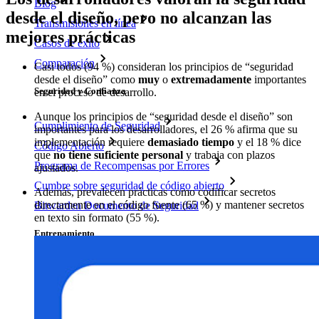
Blog
desde el diseño, pero no alcanzan las
Transmisiones en línea
mejores prácticas
Casos de éxito
Comparación
Casi todos (94 %) consideran los principios de “seguridad
desde el diseño” como
muy
o
extremadamente
importantes
Seguridad y Confianza
en el proceso de desarrollo.
Aunque los principios de “seguridad desde el diseño” son
Cumplimiento de Seguridad
importantes para los desarrolladores, el 26 % afirma que su
implementación requiere
demasiado tiempo
y el 18 % dice
Código Abierto
que
no tiene suficiente personal
y trabaja con plazos
Programa de Recompensas por Errores
ajustados.
Cumbre sobre seguridad de código abierto
Además, prevalecen prácticas como codificar secretos
directamente en el código fuente (65 %) y mantener secretos
Bitwarden Documento de Seguridad
en texto sin formato (55 %).
Entrenamiento
Centro de ayuda
Courses
Foro Comunitario