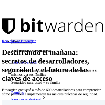
Recursos de Bitwarden
Productos
Descifrando el mañana:
Administrador de contraseñas
secretos de desarrolladores,
Para uso personal
seguridad y el futuro de las
Millones de usuarios eligen Bitwarden para protegerse a sí
mismos y a sus familias
claves de acceso
Seguridad para usted y su familia
Bitwarden encuestó a más de 600 desarrolladores para comprender
Familias
cómo perciben e implementan las mejores prácticas de seguridad.
Para uso profesional