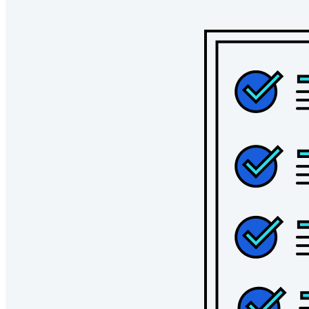
Innumerables negocios y empresas eligen Bitwarden para
asegurar sus intereses
Empresarial
Productos para Desarrolladores
Explora Administrador de secretos
Gestión de secretos cifrados de extremo a extremo para
desarrollo, DevOps y equipos de TI.
Passwordless.dev y Passkeys
Desbloquea las funciones de la llave maestra y mucho más
con unas pocas líneas de código
Documentación del Desarrollador
Explorar más
Integraciones