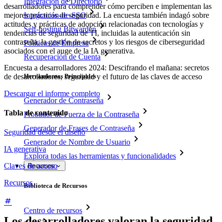
Integración de Directorio
desarrolladores para comprender cómo perciben e implementan las
Integración-de-SSO
mejores prácticas de seguridad. La encuesta también indagó sobre
actitudes y prácticas de adopción relacionadas con tecnologías y
Self-hosting Bitwarden
tendencias de seguridad de TI, incluidas la autenticación sin
contraseña, la gestión de secretos y los riesgos de ciberseguridad
Políticas de Empresa
asociados con el auge de la IA generativa.
Recuperación de Cuenta
Encuesta a desarrolladores 2024: Descifrando el mañana: secretos
de desarrolladores, seguridad y el futuro de las claves de acceso
Herramientas Principales
Descargar el informe completo
Generador de Contraseña
Tabla de contenido
Probador de Fuerza de la Contraseña
Generador de Frases de Contraseña
Seguridad desde el diseño
Generador de Nombre de Usuario
IA generativa
Explora todas las herramientas y funcionalidades
Claves de acceso
Recursos
Recursos
Biblioteca de Recursos
Centro de recursos
Los desarrolladores valoran la seguridad