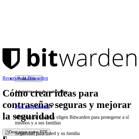
Recursos de Bitwarden
Productos
Cómo crear ideas para
Administrador de contraseñas
contraseñas seguras y mejorar
Para uso personal
la seguridad
Millones de usuarios eligen Bitwarden para protegerse a sí
mismos y a sus familias
Descargar como PDF
Seguridad para usted y su familia