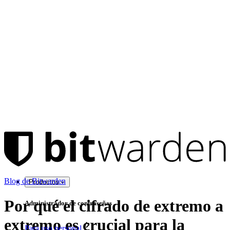
Blog de Bitwarden
Productos
Por qué el cifrado de extremo a
Administrador de contraseñas
extremo es crucial para la
Para uso personal