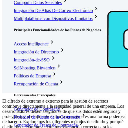
Compartir Datos Sensibles
Integración De Alias De Correo Electrónico
Multiplataforma con Dispositivos Ilimitados
Principales Funcionalidades de los Planes de Negocios
Access Intelligence
Integración de Directorio
Integración-de-SSO
Self-hosting Bitwarden
Políticas de Empresa
Recuperación de Cuenta
Herramientas Principales
El cifrado de extremo a extremo para la gestión de secretos
contribuye directamente a la seguridad general de una empresa. Los
Generador de Contraseña
desarrolladores deben asegurarse de que sus datos estén seguros y
protegidos, y el cifrado de extremo a extremo es una forma poderosa
Probador de Fuerza de la Contraseña
de hacerlo. Exploremos los diferentes métodos de cifrado y por qué
Generador de Frases de Contraseña
el cifrado de extremo a extremo es la opción correcta para los