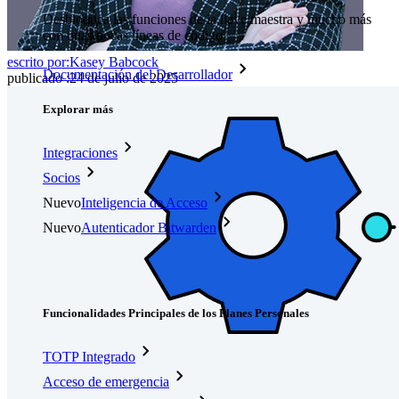
Desbloquea las funciones de la llave maestra y mucho más
con unas pocas líneas de código
escrito por:
Kasey Babcock
Documentación del Desarrollador
publicado
:
24 de julio de 2025
Explorar más
Integraciones
Socios
Nuevo
Inteligencia de Acceso
Nuevo
Autenticador Bitwarden
Precios
Descargar
Herramientas & Funcionalidades
Funcionalidades Principales de los Planes Personales
TOTP Integrado
Acceso de emergencia