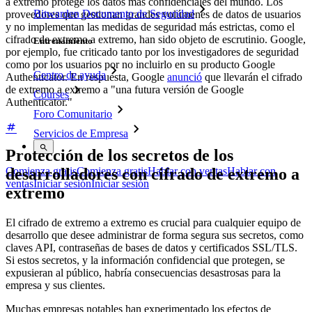
a extremo protege los datos más confidenciales del mundo. Los
Bitwarden Documento de Seguridad
proveedores que gestionan grandes volúmenes de datos de usuarios
y no implementan las medidas de seguridad más estrictas, como el
cifrado de extremo a extremo, han sido objeto de escrutinio. Google,
Entrenamiento
por ejemplo, fue criticado tanto por los investigadores de seguridad
como por los usuarios por no incluirlo en su producto Google
Centro de ayuda
Authenticator. En respuesta, Google
anunció
que llevarán el cifrado
de extremo a extremo a "una futura versión de Google
Courses
Authenticator."
Foro Comunitario
Servicios de Empresa
Protección de los secretos de los
desarrolladores con cifrado de extremo a
Comienza gratis
Comienza gratis
Hablar con ventas
Hablar con
ventas
Iniciar sesión
Iniciar sesión
extremo
El cifrado de extremo a extremo es crucial para cualquier equipo de
desarrollo que desee administrar de forma segura sus secretos, como
claves API, contraseñas de bases de datos y certificados SSL/TLS.
Si estos secretos, y la información confidencial que protegen, se
expusieran al público, habría consecuencias desastrosas para la
empresa y sus clientes.
Muchas empresas notables han experimentado los efectos de