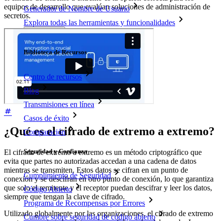
equipos de desarrollo que evalúan soluciones de administración de
Generador de Nombre de Usuario
secretos.
Explora todas las herramientas y funcionalidades
Recursos
Biblioteca de Recursos
Centro de recursos
Blog
Transmisiones en línea
Casos de éxito
¿Qué es el cifrado de extremo a extremo?
Comparación
Seguridad y Confianza
El cifrado de extremo a extremo es un método criptográfico que
evita que partes no autorizadas accedan a una cadena de datos
mientras se transmiten. Estos datos se cifran en un punto de
Cumplimiento de Seguridad
conexión y se descifran en otro punto de conexión, lo que garantiza
que solo el remitente y el receptor puedan descifrar y leer los datos,
Código Abierto
siempre que tengan la clave de cifrado.
Programa de Recompensas por Errores
Utilizado globalmente por las organizaciones, el cifrado de extremo
Cumbre sobre seguridad de código abierto