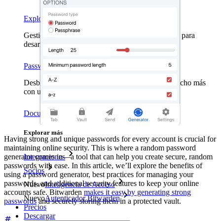
Explora Administrador de secretos
Gestión de secretos cifrados de extremo a extremo para
desarrollo, DevOps y equipos de TI.
Passwordless.dev y Passkeys
Desbloquea las funciones de la llave maestra y mucho más
con unas pocas líneas de código
Documentación del Desarrollador
Explorar más
Having strong and unique passwords for every account is crucial for
maintaining online security. This is where a random password
generator comes in—a tool that can help you create secure, random
Integraciones
passwords with ease. In this article, we’ll explore the benefits of
Socios
using a password generator, best practices for managing your
passwords, and additional security features to keep your online
Nuevo
Inteligencia de Acceso
accounts safe. Bitwarden
makes it easy by generating strong
Nuevo
Autenticador Bitwarden
passwords
and securely storing them in a protected vault.
Precios
Descargar