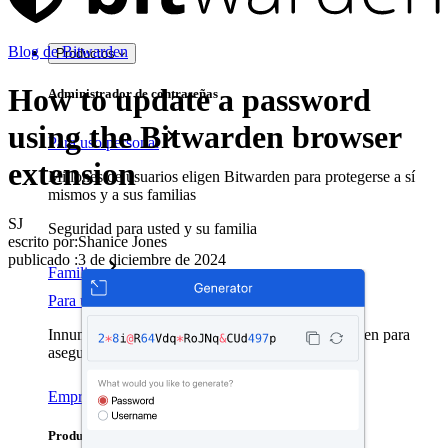
Blog de Bitwarden
Productos
How to update a password
Administrador de contraseñas
using the Bitwarden browser
Para uso personal
extension
Millones de usuarios eligen Bitwarden para protegerse a sí
mismos y a sus familias
SJ
Seguridad para usted y su familia
escrito por:
Shanice Jones
publicado
:
3 de diciembre de 2024
Familias
Para uso profesional
Innumerables negocios y empresas eligen Bitwarden para
asegurar sus intereses
Empresarial
Productos para Desarrolladores