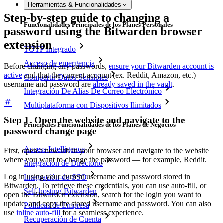
Herramientas & Funcionalidades
Step-by-step guide to changing a
Funcionalidades Principales de los Planes Personales
password using the Bitwarden browser
extension
TOTP Integrado
Acceso de emergencia
Before changing any passwords,
ensure your Bitwarden account is
active
and that the current account (ex. Reddit, Amazon, etc.)
Compartir Datos Sensibles
username and password are
already saved in the vault
.
Integración De Alias De Correo Electrónico
Multiplataforma con Dispositivos Ilimitados
Step 1. Open the website and navigate to the
Principales Funcionalidades de los Planes de Negocios
password change page
Access Intelligence
First, open a new tab in your browser and navigate to the website
where you want to change the password — for example, Reddit.
Integración de Directorio
Log in using your current username and password stored in
Integración-de-SSO
Bitwarden. To retrieve these credentials, you can use auto-fill, or
Self-hosting Bitwarden
open the Bitwarden extension, search for the login you want to
update, and copy the stored username and password. You can also
Políticas de Empresa
use
inline auto-fill
for a seamless experience.
Recuperación de Cuenta