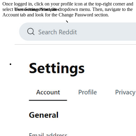
Once logged in, click on your profile icon at the top-right corner and
select User Settings from the dropdown menu. Then, navigate to the
Herramientas Principales
Account tab and look for the Change Password section.
Generador de Contraseña
Probador de Fuerza de la Contraseña
Generador de Frases de Contraseña
Generador de Nombre de Usuario
Explora todas las herramientas y funcionalidades
Recursos
Biblioteca de Recursos
Centro de recursos
Blog
Transmisiones en línea
Casos de éxito
Comparación