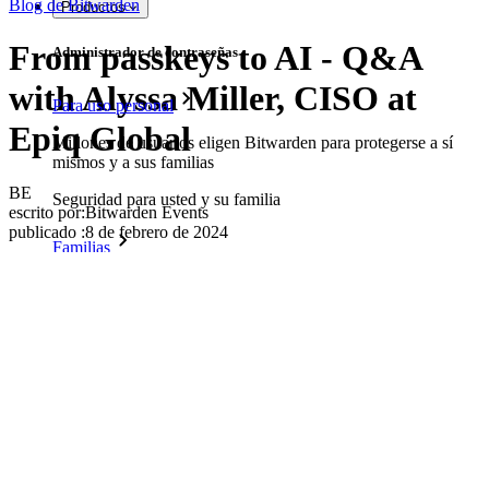
Blog de Bitwarden
Productos
From passkeys to AI - Q&A
Administrador de contraseñas
with Alyssa Miller, CISO at
Para uso personal
Epiq Global
Millones de usuarios eligen Bitwarden para protegerse a sí
mismos y a sus familias
BE
Seguridad para usted y su familia
escrito por:
Bitwarden Events
publicado
:
8 de febrero de 2024
Familias
Para uso profesional
Innumerables negocios y empresas eligen Bitwarden para
asegurar sus intereses
Empresarial
Productos para Desarrolladores
Explora Administrador de secretos