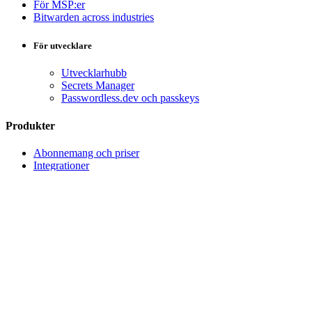
För MSP:er
Bitwarden across industries
För utvecklare
Utvecklarhubb
Secrets Manager
Passwordless.dev och passkeys
Produkter
Abonnemang och priser
Integrationer
Nedladdningar
Egen hosting
Företag
Enterprise
Business
Privat