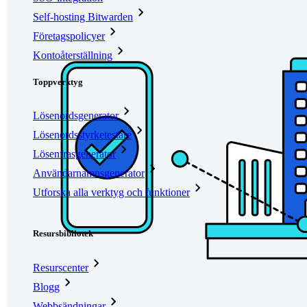
Self-hosting Bitwarden
Företagspolicyer
Kontoåterställning
Toppverktyg
Lösenordsgenerator
Lösenordsstyrketestare
Lösenfrasgenerator
Användarnamnsgenerator
Utforska alla verktyg och funktioner
Resurser
Resursbibliotek
Resurscenter
Blogg
Webbsändningar