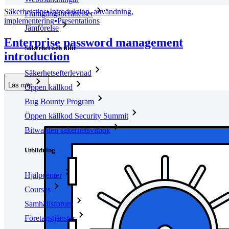
Säkerhetstips
▪
Introduktion, användning,
Framgångsberättelser
implementering
▪
Presentations
Jämförelse
Enterprise password management
Säkerhet och tillit
introduction
Säkerhetsefterlevnad
Läs mer
Öppen källkod
Bug Bounty Program
Öppen källkod Security Summit
Bitwarden säkerhetsvitbok
Utbildning
Hjälpcenter
Courses
Samhällsforum
Företagstjänster