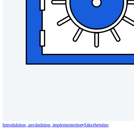
Kom igång gratis
Kom igång gratis
Prata med säljteamet
Prata med
säljteamet
Logga in
Logga in
Introduktion, användning, implementering
▪
Säkerhetstips