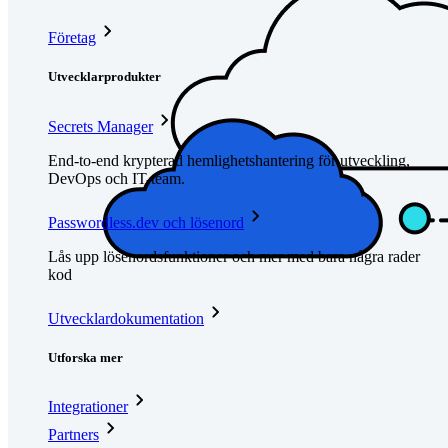
Företag
Utvecklarprodukter
Secrets Manager
End-to-end krypterad hemlighetshantering för utveckling,
DevOps och IT-team.
Passwordless.dev och lösenord
Lås upp lösenordsfunktioner och mer med bara några rader
kod
Utvecklardokumentation
Utforska mer
Integrationer
Partners