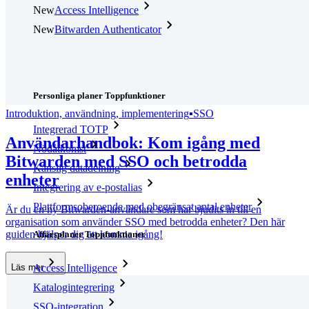
New
Access Intelligence
New
Bitwarden Authenticator
Prissättning
Nedladdningar
Verktyg och funktioner
Personliga planer Toppfunktioner
Introduktion, användning, implementering
▪
SSO
Integrerad TOTP
Användarhandbok: Kom igång med
Nödåtkomst
Bitwarden med SSO och betrodda
Känslig datadelning
enheter
Integrering av e-postalias
Plattformsoberoende med obegränsat antal enheter
Är du en ny Bitwarden-användare som har bjudits in till en
organisation som använder SSO med betrodda enheter? Den här
guiden hjälper dig att komma igång!
Affärsplaner Toppfunktioner
Access Intelligence
Läs mer
Katalogintegrering
SSO-integration