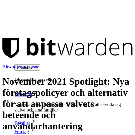
Bitwarden-resurser
Produkter
November 2021 Spotlight: Nya
Lösenordshanteraren
företagspolicyer och alternativ
Personlig
för att anpassa valvets
Miljontals användare väljer Bitwarden för att skydda sig
själva och sina familjer
beteende och
Familjer
användarhantering
Företag