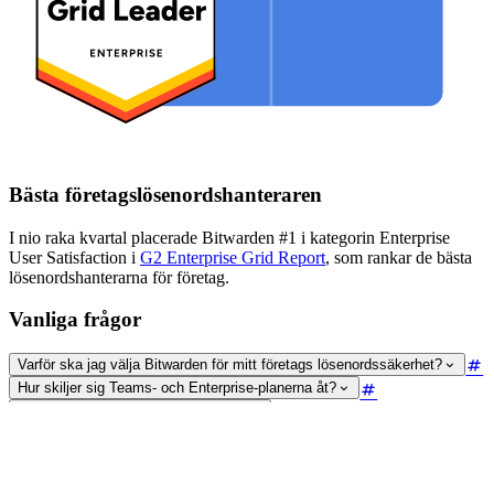
Bästa företagslösenordshanteraren
I nio raka kvartal placerade Bitwarden #1 i kategorin Enterprise
User Satisfaction i
G2 Enterprise Grid Report
, som rankar de bästa
lösenordshanterarna för företag.
Vanliga frågor
Varför ska jag välja Bitwarden för mitt företags lösenordssäkerhet?
Hur skiljer sig Teams- och Enterprise-planerna åt?
Följer Bitwarden GDPR och HIPAA?
Vad är företagspolicyer och hur kan de gynna mitt företag?
Kan jag testa inloggning med SSO i mitt befintliga Enterprise-konto?