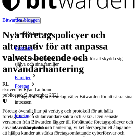
Bitwarden-bloggen
Produkter
Nya företagspolicyer och
Lösenordshanteraren
alternativ för att anpassa
Personlig
valvets beteende och
Miljontals användare väljer Bitwarden för att skydda sig
själva och sina familjer
användarhantering
Familjer
RL
Företag
skriven av:
Ryan Luibrand
publicerad
:
2 november 2021
Otaliga företag och företag väljer Bitwarden för att säkra sina
intressen
Företag överallt litar på verktyg och protokoll för att hålla
Företag
företagsdata och slutanvändare säkra och säkra. Den senaste
versionen från Bitwarden lägger till förbättrade företagspolicyer och
användarintroduktion och hantering, vilket återspeglar ett åtagande
Utvecklarprodukter
att hjälpa kunder att stärka företagsomfattande cyberförsvar och