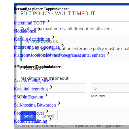
Personliga planer Toppfunktioner
Integrerad TOTP
Nödåtkomst
Känslig datadelning
Integrering av e-postalias
Plattformsoberoende med obegränsat antal enheter
Affärsplaner Toppfunktioner
Access Intelligence
Katalogintegrering
SSO-integration
Self-hosting Bitwarden
Företagspolicyer
Kontoåterställning