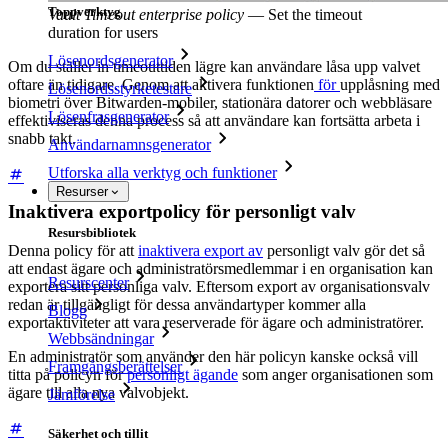
Toppverktyg
Vault Timeout enterprise policy
—
Set the timeout
duration for users
Lösenordsgenerator
Om du ställer in timeouttiden lägre kan användare låsa upp valvet
oftare än tidigare. Genom att aktivera funktionen
för
upplåsning med
Lösenordsstyrketestare
biometri över Bitwarden-mobiler, stationära datorer och webbläsare
Lösenfrasgenerator
effektiviseras denna process så att användare kan fortsätta arbeta i
snabb takt.
Användarnamnsgenerator
Utforska alla verktyg och funktioner
Resurser
Inaktivera exportpolicy för personligt valv
Resursbibliotek
Denna policy för att
inaktivera export av
personligt valv gör det så
att endast ägare och administratörsmedlemmar i en organisation kan
Resurscenter
exportera sitt personliga valv. Eftersom export av organisationsvalv
redan är tillgängligt för dessa användartyper kommer alla
Blogg
exportaktiviteter att vara reserverade för ägare och administratörer.
Webbsändningar
En administratör som använder den här policyn kanske också vill
Framgångsberättelser
titta på policyn för
personligt ägande
som anger organisationen som
ägare till alla nya valvobjekt.
Jämförelse
Säkerhet och tillit