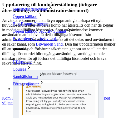
Uppdatering till kontoåterställning (tidigare
Säkerhetsefterlevnad
återställning av administratörslösenord)
Öppen källkod
Användare kommer nu att få en uppmaning att skapa ett nytt
Bug Bounty Program
huvudlösenord efter att deras konto har återställts och när de loggar
in med det tillfälliga lösenordet. Som en påminnelse kommer
Öppen källkod Security Summit
användaren att behöva få detta tillfälliga lösenord från
Bitwarden säkerhetsvitbok
administratören. Det rekommenderas att det delas med användaren i
en säker kanal, som
Bitwarden Send
. Den här uppdateringen hjälper
till att spara tid och förbättrar säkerheten genom att se till att det
Utbildning
tillfälliga lösenordet blir engångsanvändning samtidigt som det
minskar risken för att förlora det tillfälliga lösenordet och kräva
Hjälpcenter
sekventiell återställning.
Courses
Samhällsforum
Företagstjänster
Kom igång gratis
Kom igång gratis
Prata med säljteamet
Prata med
säljteamet
Logga in
Logga in