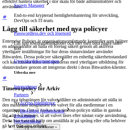
effektivt hantera säkerhet i stor skala för både administratörer och
Secrets Manager
användare.
End-to-end krypterad hemlighetshantering för utveckling,
DevOps och IT-team.
Lägg till säkerhet med nya policyer
Passwordless.dev och lösenord
Enterprise Policies är organisationsomfattande kontroller som hjälper
Lås upp lösenordsfunktioner och mer med bara några rader
en administratör att hålla ett företag säkert genom att aktivera
kod
ytterligare inställningar för hur deras slutanvändare använder
Bitwarden. Dessa policyer säkerställer en enhetlig säkerhetsstandard
Utvecklardokumentation
och kan minska tiden som spenderas med ytterligare utbildning för
slutanvändare genom att integreras direkt i deras Bitwarden-klienter.
Utforska mer
Integrationer
Timeoutpolicy för Arkiv
Partners
Den nya tidsgränsen för
valvet tillåter en administratör att ställa in
Ny
Access Intelligence
den maximala tidsgränsen för valvet för alla medlemmar i en
organisation. Om så önskas kan timeout-policyn ställas in ganska
Ny
Bitwarden Authenticator
låg, säg två minuter, så att valvet låses efter nästan varje användning.
Prissättning
Detta kan vara till hjälp om anställda är på språng eller ofta behöver
Nedladdningar
gå bort från sina enheter.
Verktyg och funktioner