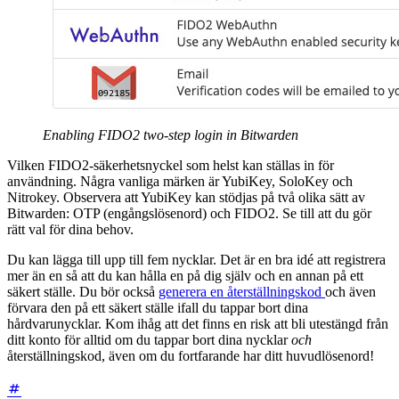
Enabling FIDO2 two-step login in Bitwarden
Vilken FIDO2-säkerhetsnyckel som helst kan ställas in för
användning. Några vanliga märken är YubiKey, SoloKey och
Nitrokey. Observera att YubiKey kan stödjas på två olika sätt av
Bitwarden: OTP (engångslösenord) och FIDO2. Se till att du gör
rätt val för dina behov.
Du kan lägga till upp till fem nycklar. Det är en bra idé att registrera
mer än en så att du kan hålla en på dig själv och en annan på ett
säkert ställe. Du bör också
generera en återställningskod
och även
förvara den på ett säkert ställe ifall du tappar bort dina
hårdvarunycklar. Kom ihåg att det finns en risk att bli utestängd från
ditt konto för alltid om du tappar bort dina nycklar
och
återställningskod, även om du fortfarande har ditt huvudlösenord!