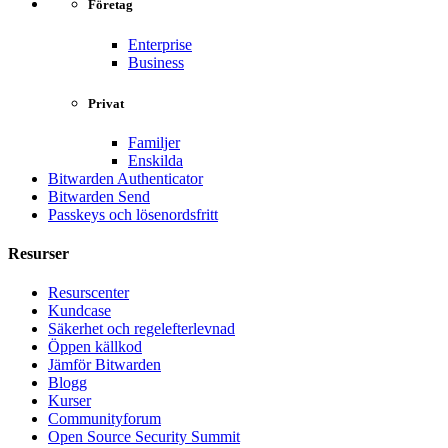
Företag
Enterprise
Business
Privat
Familjer
Enskilda
Bitwarden Authenticator
Bitwarden Send
Passkeys och lösenordsfritt
Resurser
Resurscenter
Kundcase
Säkerhet och regelefterlevnad
Öppen källkod
Jämför Bitwarden
Blogg
Kurser
Communityforum
Open Source Security Summit