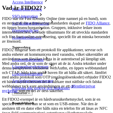
Access Intelligence
Vad är FIDO2?
Katalogintegrering
SSO-integration
FIDO står för
Fast
IDentity
Online (inte namnet på en hund), som
en stenografi för autentiseringsstandarden skapad av
FIDO Alliance
,
Self-hosting Bitwarden
en öppen branschorganisation. Gruppen, inklusive ledare inom
Företagspolicyer
internetbranschen, arbetade tillsammans för att utveckla standarden
och föra fram online-autentisering, speciellt för att minska beroendet
Kontoåterställning
av lösenord.
Toppverktyg
FIDO2 fungerar som ett protokoll för applikationer, servrar och
andra enheter att kommunicera med varandra, vilket säkerställer att
användaren som försöker logga in är autentiserad på lämpligt sätt.
Lösenordsgenerator
Med andra ord, de är som de säger att de är. Andra tekniker under
Lösenordsstyrketestare
denna paraplyterm inkluderar WebAuthn, en öppen webbstandard
och CTAP; båda körs under huven för att hålla allt säkert. Jämfört
Lösenfrasgenerator
med andra protokoll som OTP (engångslösenkoder) erbjuder FIDO2
Användarnamnsgenerator
ett bättre skydd eftersom det är starkare mot nätfiske och falska
webbplatser tack vare användningen av ett
offentligt/privat
Utforska alla verktyg och funktioner
nyckelpar
som en del av dess säkerhet.
Resurser
Ett FIDO2-exempel är en hårdvarusäkerhetsnyckel, som är en
Resursbibliotek
speciell enhet som kan se ut som en USB-minne. När den är
ansluten till en dator eller hålls nära en telefon för att läsas av NFC
(near-field communication) autentiserar säkerhetsnyckeln