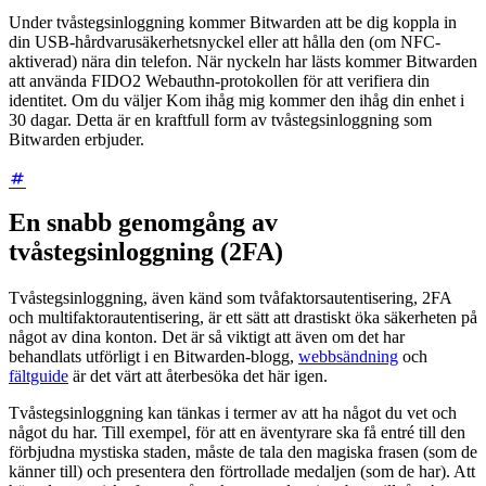
Under tvåstegsinloggning kommer Bitwarden att be dig koppla in
din USB-hårdvarusäkerhetsnyckel eller att hålla den (om NFC-
aktiverad) nära din telefon. När nyckeln har lästs kommer Bitwarden
att använda FIDO2 Webauthn-protokollen för att verifiera din
identitet. Om du väljer Kom ihåg mig kommer den ihåg din enhet i
30 dagar. Detta är en kraftfull form av tvåstegsinloggning som
Bitwarden erbjuder.
En snabb genomgång av
tvåstegsinloggning (2FA)
Tvåstegsinloggning, även känd som tvåfaktorsautentisering, 2FA
och multifaktorautentisering, är ett sätt att drastiskt öka säkerheten på
något av dina konton. Det är så viktigt att även om det har
behandlats utförligt i en Bitwarden-blogg,
webbsändning
och
fältguide
är det värt att återbesöka det här igen.
Tvåstegsinloggning kan tänkas i termer av att ha något du vet och
något du har. Till exempel, för att en äventyrare ska få entré till den
förbjudna mystiska staden, måste de tala den magiska frasen (som de
känner till) och presentera den förtrollade medaljen (som de har). Att