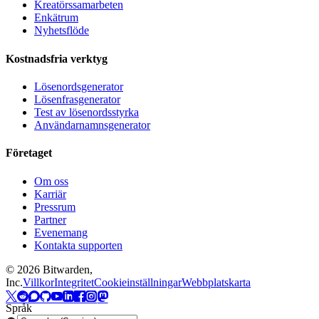
Kreatörssamarbeten
Enkätrum
Nyhetsflöde
Kostnadsfria verktyg
Lösenordsgenerator
Lösenfrasgenerator
Test av lösenordsstyrka
Användarnamnsgenerator
Företaget
Om oss
Karriär
Pressrum
Partner
Evenemang
Kontakta supporten
©
2026
Bitwarden,
Inc.
Villkor
Integritet
Cookieinställningar
Webbplatskarta
Språk