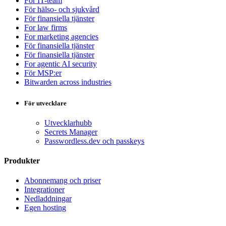
För IT-team
För hälso- och sjukvård
För finansiella tjänster
For law firms
For marketing agencies
För finansiella tjänster
För finansiella tjänster
For agentic AI security
För MSP:er
Bitwarden across industries
För utvecklare
Utvecklarhubb
Secrets Manager
Passwordless.dev och passkeys
Produkter
Abonnemang och priser
Integrationer
Nedladdningar
Egen hosting