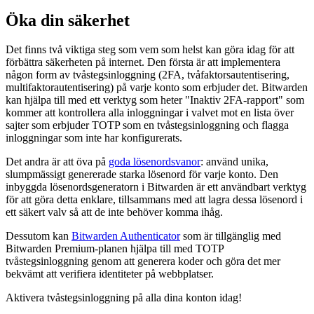
Öka din säkerhet
Det finns två viktiga steg som vem som helst kan göra idag för att
förbättra säkerheten på internet. Den första är att implementera
någon form av tvåstegsinloggning (2FA, tvåfaktorsautentisering,
multifaktorautentisering) på varje konto som erbjuder det. Bitwarden
kan hjälpa till med ett verktyg som heter "Inaktiv 2FA-rapport" som
kommer att kontrollera alla inloggningar i valvet mot en lista över
sajter som erbjuder TOTP som en tvåstegsinloggning och flagga
inloggningar som inte har konfigurerats.
Det andra är att öva på
goda lösenordsvanor
: använd unika,
slumpmässigt genererade starka lösenord för varje konto. Den
inbyggda lösenordsgeneratorn i Bitwarden är ett användbart verktyg
för att göra detta enklare, tillsammans med att lagra dessa lösenord i
ett säkert valv så att de inte behöver komma ihåg.
Dessutom kan
Bitwarden Authenticator
som är tillgänglig med
Bitwarden Premium-planen hjälpa till med TOTP
tvåstegsinloggning genom att generera koder och göra det mer
bekvämt att verifiera identiteter på webbplatser.
Aktivera tvåstegsinloggning på alla dina konton idag!