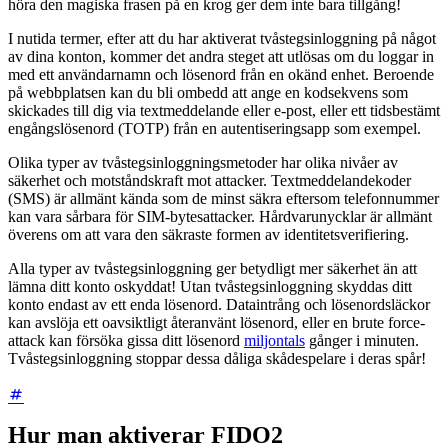
höra den magiska frasen på en krog ger dem inte bara tillgång!
I nutida termer, efter att du har aktiverat tvåstegsinloggning på något
av dina konton, kommer det andra steget att utlösas om du loggar in
med ett användarnamn och lösenord från en okänd enhet. Beroende
på webbplatsen kan du bli ombedd att ange en kodsekvens som
skickades till dig via textmeddelande eller e-post, eller ett tidsbestämt
engångslösenord (TOTP) från en autentiseringsapp som exempel.
Olika typer av tvåstegsinloggningsmetoder har olika nivåer av
säkerhet och motståndskraft mot attacker. Textmeddelandekoder
(SMS) är allmänt kända som de minst säkra eftersom telefonnummer
kan vara sårbara för SIM-bytesattacker. Hårdvarunycklar är allmänt
överens om att vara den säkraste formen av identitetsverifiering.
Alla typer av tvåstegsinloggning ger betydligt mer säkerhet än att
lämna ditt konto oskyddat! Utan tvåstegsinloggning skyddas ditt
konto endast av ett enda lösenord. Dataintrång och lösenordsläckor
kan avslöja ett oavsiktligt återanvänt lösenord, eller en brute force-
attack kan försöka gissa ditt lösenord
miljontals
gånger i minuten.
Tvåstegsinloggning stoppar dessa dåliga skådespelare i deras spår!
Hur man aktiverar FIDO2