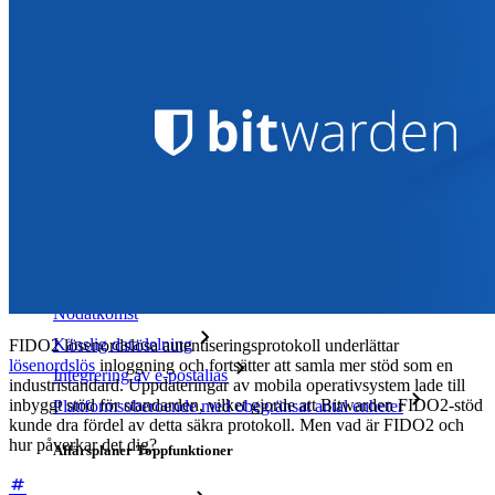
Integrationer
Partners
Ny
Access Intelligence
Ny
Bitwarden Authenticator
Prissättning
Nedladdningar
Verktyg och funktioner
Personliga planer Toppfunktioner
Integrerad TOTP
Nödåtkomst
Känslig datadelning
FIDO2 lösenordslösa autentiseringsprotokoll underlättar
lösenordslös
inloggning och fortsätter att samla mer stöd som en
Integrering av e-postalias
industristandard. Uppdateringar av mobila operativsystem lade till
inbyggt stöd för standarden, vilket gjorde att Bitwarden FIDO2-stöd
Plattformsoberoende med obegränsat antal enheter
kunde dra fördel av detta säkra protokoll. Men vad är FIDO2 och
hur påverkar det dig?
Affärsplaner Toppfunktioner