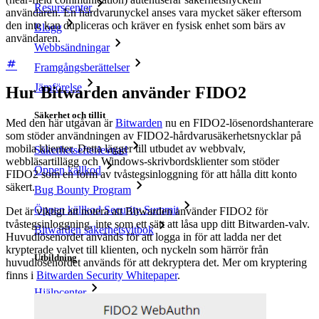
Resurscenter
användaren. En hårdvarunyckel anses vara mycket säker eftersom
den inte kan dupliceras och kräver en fysisk enhet som bärs av
Blogg
användaren.
Webbsändningar
Framgångsberättelser
Jämförelse
Hur Bitwarden använder FIDO2
Säkerhet och tillit
Med den här utgåvan är
Bitwarden
nu en FIDO2-lösenordshanterare
som stöder användningen av FIDO2-hårdvarusäkerhetsnycklar på
mobila klienter. Detta lägger till utbudet av webbvalv,
Säkerhetsefterlevnad
webbläsartillägg och Windows-skrivbordsklienter som stöder
Öppen källkod
FIDO2 som en form av tvåstegsinloggning för att hålla ditt konto
säkert.
Bug Bounty Program
Öppen källkod Security Summit
Det är viktigt att notera att Bitwarden använder FIDO2 för
tvåstegsinloggning, inte som ett sätt att låsa upp ditt Bitwarden-valv.
Bitwarden säkerhetsvitbok
Huvudlösenordet används för att logga in för att ladda ner det
krypterade valvet till klienten, och nyckeln som härrör från
Utbildning
huvudlösenordet används för att dekryptera det. Mer om kryptering
finns i
Bitwarden Security Whitepaper
.
Hjälpcenter
Courses