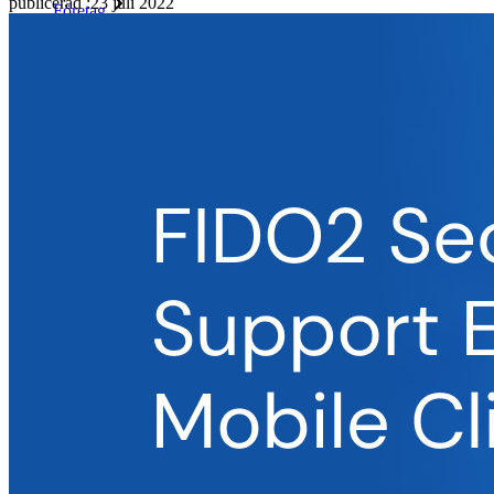
publicerad
:
23 juli 2022
Företag
Otaliga företag och företag väljer Bitwarden för att säkra sina
intressen
Företag
Utvecklarprodukter
Secrets Manager
End-to-end krypterad hemlighetshantering för utveckling,
DevOps och IT-team.
Passwordless.dev och lösenord
Lås upp lösenordsfunktioner och mer med bara några rader
kod
Utvecklardokumentation
Utforska mer