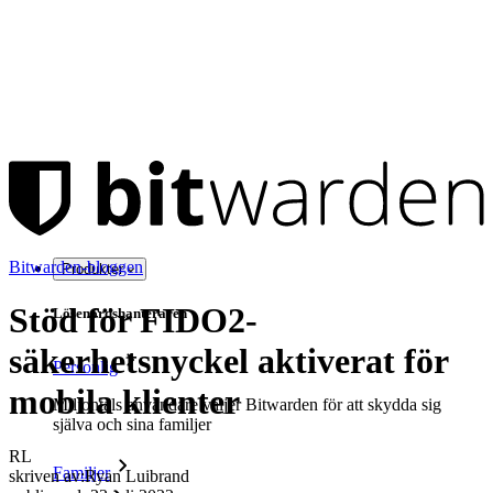
Bitwarden-bloggen
Produkter
Stöd för FIDO2-
Lösenordshanteraren
säkerhetsnyckel aktiverat för
Personlig
mobila klienter
Miljontals användare väljer Bitwarden för att skydda sig
själva och sina familjer
RL
Familjer
skriven av:
Ryan Luibrand