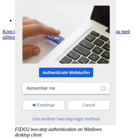
Samhällsforum
Företagstjänster
Kom igång gratis
Kom igång gratis
Prata med säljteamet
Prata med
säljteamet
Logga in
Logga in
FIDO2 two-step authentication on Windows
desktop client