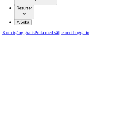
Resurser
Söka
Kom igång gratis
Prata med säljteamet
Logga in