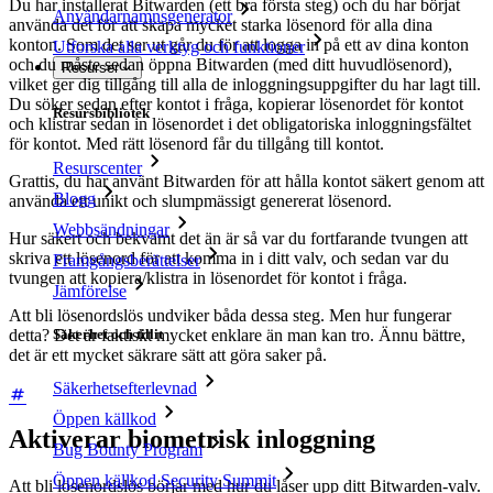
Du har installerat Bitwarden (ett bra första steg) och du har börjat
Användarnamnsgenerator
använda det för att skapa mycket starka lösenord för alla dina
konton. Som det ser ut går du för att logga in på ett av dina konton
Utforska alla verktyg och funktioner
och du måste sedan öppna Bitwarden (med ditt huvudlösenord),
Resurser
vilket ger dig tillgång till alla de inloggningsuppgifter du har lagt till.
Du söker sedan efter kontot i fråga, kopierar lösenordet för kontot
Resursbibliotek
och klistrar sedan in lösenordet i det obligatoriska inloggningsfältet
för kontot. Med rätt lösenord får du tillgång till kontot.
Resurscenter
Grattis, du har använt Bitwarden för att hålla kontot säkert genom att
Blogg
använda ett unikt och slumpmässigt genererat lösenord.
Webbsändningar
Hur säkert och bekvämt det än är så var du fortfarande tvungen att
skriva ett lösenord för att komma in i ditt valv, och sedan var du
Framgångsberättelser
tvungen att kopiera/klistra in lösenordet för kontot i fråga.
Jämförelse
Att bli lösenordslös undviker båda dessa steg. Men hur fungerar
detta? Det är faktiskt mycket enklare än man kan tro. Ännu bättre,
Säkerhet och tillit
det är ett mycket säkrare sätt att göra saker på.
Säkerhetsefterlevnad
Öppen källkod
Aktiverar biometrisk inloggning
Bug Bounty Program
Öppen källkod Security Summit
Att bli lösenordslös börjar med hur du låser upp ditt Bitwarden-valv.