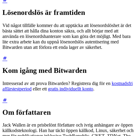
Lösenordslös är framtiden
Vid något tillfälle kommer du att upptäcka att lösenordslöshet är det
bästa sättet att hålla dina konton säkra, och allt börjar med att
använda en lösenordshanterare som kan göra det möjligt. Med bara
lite extra arbete kan du uppnå lösenordslös autentisering med
Bitwarden utan att förlora ett enda lager av säkerhet.
Kom igång med Bitwarden
Intresserad av att prova Bitwarden? Registrera dig för en
kostnadsfri
affärstestperiod
eller ett
gratis individuellt konto
.
Om författaren
Jack Wallen är en prisbelönt författare och ivrig anhängare av öppen
källkodsteknologi. Han har täckt öppen källkod, Linux, säkerhet och
mer för publikationer inklusive TechRepublic, CNET, ZDNet, The