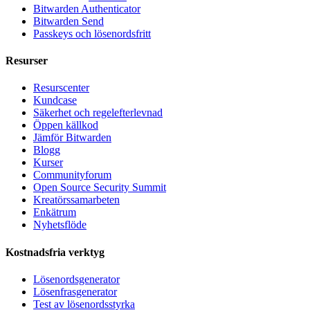
Bitwarden Authenticator
Bitwarden Send
Passkeys och lösenordsfritt
Resurser
Resurscenter
Kundcase
Säkerhet och regelefterlevnad
Öppen källkod
Jämför Bitwarden
Blogg
Kurser
Communityforum
Open Source Security Summit
Kreatörssamarbeten
Enkätrum
Nyhetsflöde
Kostnadsfria verktyg
Lösenordsgenerator
Lösenfrasgenerator
Test av lösenordsstyrka