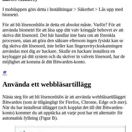
I mobilappen görs detta i Inställningar > Säkerhet > Lås upp med
biometri.
För att bli lösenordslös är detta ett absolut måste. Varför? För att
använda biometri för att låsa upp ditt valv kringgår behovet av att
skriva ditt lösenord. Det här handlar inte bara om att förenkla
processen, utan att göra den säkrare eftersom ingen fysiskt kan se
dig skriva ditt lösenord, inte heller kan fingeravtrycksskanningen
användas mot dig av hackare. Skulle en hackare installera en
keylogger på ditt system och du skriver in valvets lösenord, har de
möjlighet att komma åt ditt Bitwarden-konto.
Använda ett webbläsartillägg
Nästa steg för att bli lösenordslös är att använda webbläsartillägget
Bitwarden (som är tillgängligt för Firefox, Chrome, Edge och mer).
När du har installerat tillägget (och kopplat det till ditt Bitwarden-
konto) kommer du att upptäcka att varje post har ett alternativ för
automatisk fyllning (Figur B).