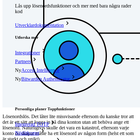
Lås upp lösenordsfunktioner och mer med bara några rader
kod
Utvecklardokumentation
Utforska mer
Integrationer
Partners
Ny
Access Intelligence
Ny
Bitwarden Authenticator
Prissättning
Nedladdningar
Verktyg och funktioner
Personliga planer Toppfunktioner
Lösenordslös. Det låter lite missvisande eftersom du kanske tror att
det är ett sätt att logga in på dina konton utan att behöva ange ett
Integrerad TOTP
lösenord. Naturligtvis skulle det vara en katastrof, eftersom varje
Nödåtkomst
konto du skapar måste ha ett lösenord av någon form (helst ett som
är starkt och unikt).