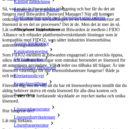
Känslig datadelning
Så, vad exakt är lösenordslös inloggning och hur får du det att
Integrering av e-postalias
fungera med Bitwarden Password Manager? När allt kommer
Plattformsoberoende med obegränsat antal enheter
omkring, innebär inte användningen av en lösenordshanterare att
lösenord är en del av processen? Det är de. Men det är mer än så.
Affärsplaner Toppfunktioner
Låt oss börja med att konstatera att Bitwarden är medlem i FIDO
Alliance och erbjuder plattformsöverskridande lösningar som är
kompatibla med FIDO2, som sätter industrins lösenordslösa
Access Intelligence
autentiseringsstandarder.
Katalogintegrering
Som FIDO2-medlem är Bitwarden engagerad i att utveckla öppna,
SSO-integration
säkra och skalbara lösningar som minskar beroendet av lösenord för
att autentisera användare. Vilket leder oss tillbaka till frågan: Är inte
Self-hosting Bitwarden
lösenord väsentliga för hur lösenordshanterare fungerar? Både ja
och nej.
Företagspolicyer
Kontoåterställning
Föreställ dig, om du vill, att du har ett lösenordssystem inställt där du
aldrig behöver skriva ett enda lösenord för alla dina konton och
Toppverktyg
tjänster, men de är fortfarande skyddade av mycket starka och unika
lösenord.
Lösenordsgenerator
Hur fungerar det?
Lösenordsstyrketestare
Låt mig förklara.
Lösenfrasgenerator