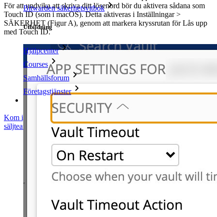
För att undvika att skriva ditt lösenord bör du aktivera sådana som
Bitwarden säkerhetsvitbok
Touch ID (som i macOS). Detta aktiveras i Inställningar >
SÄKERHET (Figur A), genom att markera kryssrutan för Lås upp
Utbildning
med Touch ID.
Hjälpcenter
Courses
Samhällsforum
Företagstjänster
Kom igång gratis
Kom igång gratis
Prata med säljteamet
Prata med
säljteamet
Logga in
Logga in