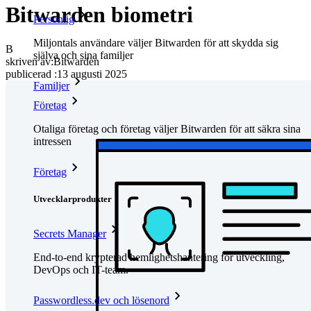
Bitwarden biometri
Personlig
Miljontals användare väljer Bitwarden för att skydda sig
B
själva och sina familjer
skriven av:
Bitwarden
publicerad
:
13 augusti 2025
Familjer
Företag
Otaliga företag och företag väljer Bitwarden för att säkra sina
intressen
Företag
Utvecklarprodukter
Secrets Manager
End-to-end krypterad hemlighetshantering för utveckling,
DevOps och IT-team.
Passwordless.dev och lösenord