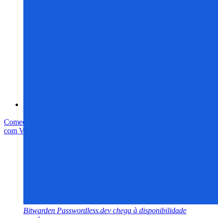
Whitepaper de segurança do Bitwarden
Treinamento
Central de ajuda
Cursos
Fórum da comunidade
Serviços empresariais
Comece gratuitamente
Comece gratuitamente
Fale com Vendas
Fale
com Vendas
Entrar
Entrar
Bitwarden Passwordless.dev chega à disponibilidade