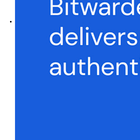
Gerador de nomes de usuário
Explore todas as ferramentas e funcionalidades
Recursos
Biblioteca de recursos
Central de recursos
Blog
Eventos
Histórias de sucesso
Comparação
Segurança e confiança
Conformidade de segurança
Código aberto
Programa de recompensa por bugs
Open Source Security Summit