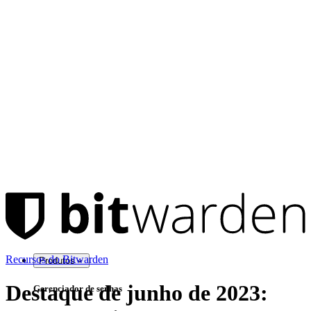
Recursos do Bitwarden
Produtos
Destaque de junho de 2023:
Gerenciador de senhas