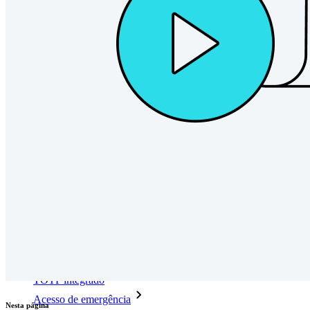
Desbloqueie recursos de passkeys e muito mais com apenas
algumas linhas de código
Documentação para desenvolvedores
Explore mais
Integrações
Parceiros
Novo
Inteligência de acesso
Novo
Bitwarden Authenticator
Preços
Downloads
Funcionalidades
Principais funcionalidades dos planos pessoais
TOTP integrado
Acesso de emergência
Nesta página