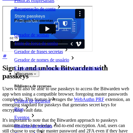
Políticas empresariais
Recuperação de conta
Principais ferramentas
Gerador de senhas
Teste de força de senha
Gerador de frases secretas
Gerador de nomes de usuário
Sign in and unlock Bitwarden with
Explore todas as ferramentas e funcionalidades
Recursos
passkeys
Biblioteca de recursos
Users will also be able to use passkeys to access the Bitwarden web
app when using a compatible browser, foregoing master passwords
completely. This feature leverages the
WebAuthn PRF
extension, an
Central de recursos
emerging standard for passkeys that generates secret keys for
Blog
encrypting vault data.
Eventos
It's important to note that the Bitwarden approach to passkeys
maintains zero knowledge, end-to-end encryption. And, users can
Histórias de sucesso
still choose to use their master password and 2FA even if they have