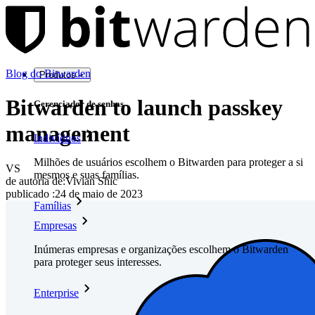
Blog do Bitwarden
Produtos
Bitwarden to launch passkey
Gerenciador de senhas
management
Indivíduos
Milhões de usuários escolhem o Bitwarden para proteger a si
VS
mesmos e suas famílias.
de autoria de:
Vivian Shic
publicado
:
24 de maio de 2023
Famílias
Empresas
Inúmeras empresas e organizações escolhem o Bitwarden
para proteger seus interesses.
Enterprise