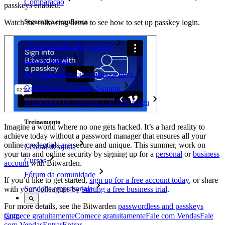
Comparação
passkeys enabled.
Segurança e confiança
Watch the following demo to see how to set up passkey login.
Conformidade de segurança
Código aberto
Programa de recompensa por bugs
Open Source Security Summit
Whitepaper de segurança do Bitwarden
Treinamento
Imagine a world where no one gets hacked. It’s a hard reality to
achieve today without a password manager that ensures all your
online credentials are secure and unique. This summer, work on
Central de ajuda
your tan and online security by signing up for a
personal
or
business
Cursos
account
with Bitwarden.
Fórum da comunidade
If you’d like to get started,
sign up for a free account today
, or share
Serviços empresariais
with your colleagues by
starting a free business trial
.
For more details, see the Bitwarden
passwordless and passkeys
page
.
Comece gratuitamente
Comece gratuitamente
Fale com Vendas
Fale
com Vendas
Entrar
Entrar