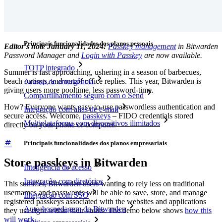
Preços
Downloads
Funcionalidades
Principais funcionalidades dos planos pessoais
Editor's note January 11, 2024:
Passkey management
in Bitwarden
Password Manager and
Login with Passkey
are now available.
TOTP integrado
Summer is fast approaching, ushering in a season of barbecues,
beach outings, and out of office replies. This year, Bitwarden is
Acesso de emergência
giving users more pooltime, less password-time.
Compartilhamento seguro com o Send
How? Everyone wants easy-to-use passwordless authentication and
Integração com alias de e-mail
secure access. Welcome,
passkeys
– FIDO credentials stored
Multiplataforma com dispositivos ilimitados
directly on your phone or computer.
Principais funcionalidades dos planos empresariais
Store passkeys in Bitwarden
Inteligência de acesso
Integração com diretórios
This summer, Bitwarden users wanting to rely less on traditional
usernames and passwords will be able to save, store, and manage
Integração com SSO
registered passkeys associated with the websites and applications
Auto-hospedagem do Bitwarden
they use right within their vaults. The demo below shows
how this
will work
.