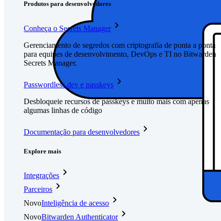
Produtos para desenvolvedores
Conheça o Secrets Manager
Gerenciamento de segredos com criptografia de ponta a ponta
para equipes de desenvolvimento, DevOps e TI no Bitwarden
Secrets Manager.
Passwordless.dev e passkeys
Desbloqueie recursos de passkeys e muito mais com apenas
algumas linhas de código
Documentação para desenvolvedores
Explore mais
Integrações
Parceiros
Novo
Inteligência de acesso
Novo
Bitwarden Authenticator