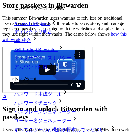
Store passkeys in Bitwarden
ビジネスプランのトップ機能
This summer, Bitwarden users wanting to rely less on traditional
Access Intelligence
usernames and passwords will be able to save, store, and manage
registered passkeys associated with the websites and applications
ディレクトリ統合
they use right within their vaults. The demo below shows
how this
will work
.
sso-統合
Self-hosting Bitwarden
エンタープライズポリシー
アカウント回復
トップツール
パスワード生成ツール
パスワードチェック
Sign in and unlock Bitwarden with
パスフレーズジェネレーター
passkeys
ユーザー名ジェネレーター
すべてのツールと機能を探索してください。
Users will also be able to use passkeys to access the Bitwarden web