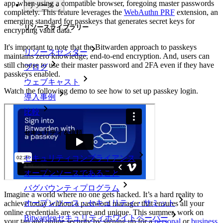
app when using a compatible browser, foregoing master passwords
リソース
completely. This feature leverages the
WebAuthn PRF
extension, an
emerging standard for passkeys that generates secret keys for
リソースライブラリー
encrypting vault data.
It's important to note that the Bitwarden approach to passkeys
リソースセンター
maintains zero knowledge, end-to-end encryption. And, users can
still choose to use their master password and 2FA even if they have
ブログ
passkeys enabled.
ウェブキャスト
Watch the following demo to see how to set up passkey login.
導入事例
比較
セキュリティ＆信頼
セキュリティコンプライアンス
オープンソースであること
バグバウンティプログラム
Imagine a world where no one gets hacked. It’s a hard reality to
オープンソース・セキュリティ・サミット
achieve today without a password manager that ensures all your
online credentials are secure and unique. This summer, work on
Bitwardenセキュリティホワイトペーパー
your tan and online security by signing up for a
personal
or
business