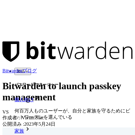
Bitwardenブログ
製品
Bitwarden to launch passkey
パスワード マネージャー
management
個人向け
何百万人ものユーザーが、自分と家族を守るためにビ
VS
ットワーデンを選んでいる
作成者：
Vivian Shic
公開済み
:
2023年5月24日
家族