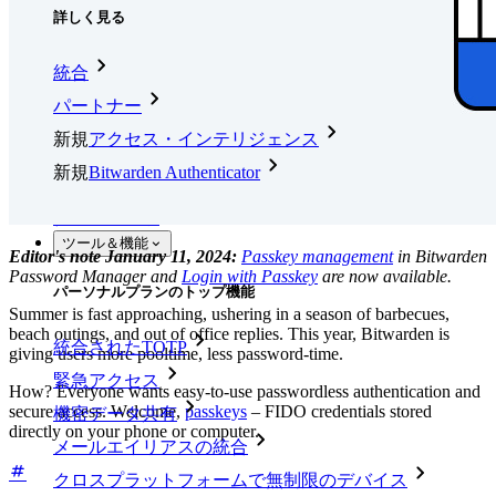
詳しく見る
統合
パートナー
新規
アクセス・インテリジェンス
新規
Bitwarden Authenticator
価格設定
ダウンロード
ツール＆機能
Editor's note January 11, 2024:
Passkey management
in Bitwarden
Password Manager and
Login with Passkey
are now available.
パーソナルプランのトップ機能
Summer is fast approaching, ushering in a season of barbecues,
beach outings, and out of office replies. This year, Bitwarden is
統合されたTOTP
giving users more pooltime, less password-time.
緊急アクセス
How? Everyone wants easy-to-use passwordless authentication and
secure access. Welcome,
passkeys
– FIDO credentials stored
機密データ共有
directly on your phone or computer.
メールエイリアスの統合
クロスプラットフォームで無制限のデバイス