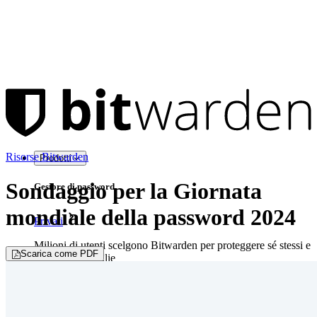
Risorse Bitwarden
Prodotti
Sondaggio per la Giornata
Gestore di password
mondiale della password 2024
Privati
Milioni di utenti scelgono Bitwarden per proteggere sé stessi e
Scarica come PDF
le proprie famiglie
Famiglie
Aziende