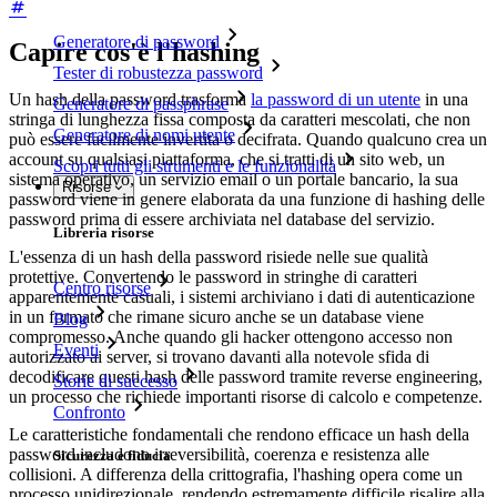
Generatore di password
Capire cos'è l'hashing
Tester di robustezza password
Un hash della password trasforma
la password di un utente
in una
Generatore di passphrase
stringa di lunghezza fissa composta da caratteri mescolati, che non
Generatore di nomi utente
può essere facilmente invertita o decifrata. Quando qualcuno crea un
account su qualsiasi piattaforma, che si tratti di un sito web, un
Scopri tutti gli strumenti e le funzionalità
sistema operativo, un servizio email o un portale bancario, la sua
Risorse
password viene in genere elaborata da una funzione di hashing delle
password prima di essere archiviata nel database del servizio.
Libreria risorse
L'essenza di un hash della password risiede nelle sue qualità
protettive. Convertendo le password in stringhe di caratteri
Centro risorse
apparentemente casuali, i sistemi archiviano i dati di autenticazione
in un formato che rimane sicuro anche se un database viene
Blog
compromesso. Anche quando gli hacker ottengono accesso non
Eventi
autorizzato ai server, si trovano davanti alla notevole sfida di
decodificare questi hash delle password tramite reverse engineering,
Storie di successo
un processo che richiede importanti risorse di calcolo e competenze.
Confronto
Le caratteristiche fondamentali che rendono efficace un hash della
password includono irreversibilità, coerenza e resistenza alle
Sicurezza e fiducia
collisioni. A differenza della crittografia, l'hashing opera come un
processo unidirezionale, rendendo estremamente difficile risalire alla