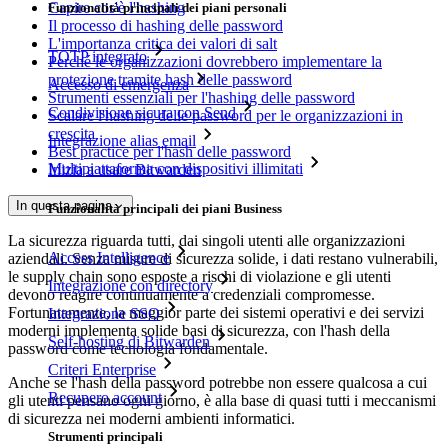
Capire cos'è l'hashing
Funzionalità principali dei piani personali
Il processo di hashing delle password
L'importanza critica dei valori di salt
TOTP integrato
Perché le organizzazioni dovrebbero implementare la
protezione tramite hash delle password
Accesso di emergenza
Strumenti essenziali per l'hashing delle password
Condivisione sicura con Send
Scalare l'hashing delle password per le organizzazioni in
crescita
Integrazione alias email
Best practice per l'hash delle password
Multipiattaforma con dispositivi illimitati
Inizia a usare Bitwarden
In questa pagina
Funzionalità principali dei piani Business
La sicurezza riguarda tutti, dai singoli utenti alle organizzazioni
Access Intelligence
aziendali. Senza misure di sicurezza solide, i dati restano vulnerabili,
le supply chain sono esposte a rischi di violazione e gli utenti
Integrazione con directory
devono reagire continuamente a credenziali compromesse.
Fortunatamente, la maggior parte dei sistemi operativi e dei servizi
Integrazione SSO
moderni implementa solide basi di sicurezza, con l'hash della
Self-hosting di Bitwarden
password come tecnologia fondamentale.
Criteri Enterprise
Anche se l'hash della password potrebbe non essere qualcosa a cui
Recupero account
gli utenti pensano ogni giorno, è alla base di quasi tutti i meccanismi
di sicurezza nei moderni ambienti informatici.
Strumenti principali