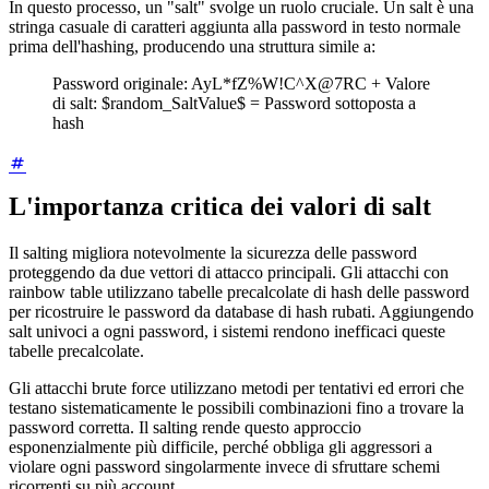
In questo processo, un "salt" svolge un ruolo cruciale. Un salt è una
stringa casuale di caratteri aggiunta alla password in testo normale
prima dell'hashing, producendo una struttura simile a:
Password originale: AyL*fZ%W!C^X@7RC + Valore
di salt: $random_SaltValue$ = Password sottoposta a
hash
L'importanza critica dei valori di salt
Il salting migliora notevolmente la sicurezza delle password
proteggendo da due vettori di attacco principali. Gli attacchi con
rainbow table utilizzano tabelle precalcolate di hash delle password
per ricostruire le password da database di hash rubati. Aggiungendo
salt univoci a ogni password, i sistemi rendono inefficaci queste
tabelle precalcolate.
Gli attacchi brute force utilizzano metodi per tentativi ed errori che
testano sistematicamente le possibili combinazioni fino a trovare la
password corretta. Il salting rende questo approccio
esponenzialmente più difficile, perché obbliga gli aggressori a
violare ogni password singolarmente invece di sfruttare schemi
ricorrenti su più account.