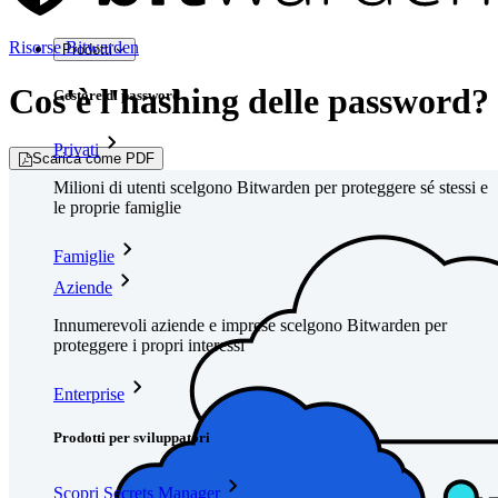
Risorse Bitwarden
Prodotti
Cos'è l'hashing delle password?
Gestore di password
Privati
Scarica come PDF
Milioni di utenti scelgono Bitwarden per proteggere sé stessi e
le proprie famiglie
Famiglie
Aziende
Innumerevoli aziende e imprese scelgono Bitwarden per
proteggere i propri interessi
Enterprise
Prodotti per sviluppatori
Scopri Secrets Manager