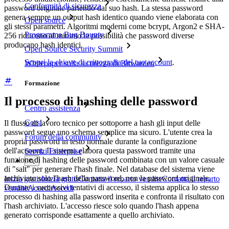
Conformità di sicurezza
password originale partendo dal suo hash. La stessa password
genera sempre un output hash identico quando viene elaborata con
Open source
gli stessi parametri. Algoritmi moderni come bcrypt, Argon2 e SHA-
Programma Bug Bounty
256 riducono al minimo la possibilità che password diverse
producano hash identici.
Open Source Security Summit
Scopri la chiave di crittografia del tuo account
.
Whitepaper sulla sicurezza di Bitwarden
Formazione
Il processo di hashing delle password
Centro assistenza
Corsi
Il flusso di lavoro tecnico per sottoporre a hash gli input delle
password segue uno schema semplice ma sicuro. L'utente crea la
Forum della community
propria password in testo normale durante la configurazione
dell'account. Il sistema elabora questa password tramite una
Servizi Enterprise
funzione di hashing delle password combinata con un valore casuale
di "salt" per generare l'hash finale. Nel database del sistema viene
archiviato solo l'hash della password, non la password originale.
Inizia gratis
Inizia gratis
Contatta il reparto vendite
Contatta il reparto
Durante i successivi tentativi di accesso, il sistema applica lo stesso
vendite
Accedi
Accedi
processo di hashing alla password inserita e confronta il risultato con
l'hash archiviato. L'accesso riesce solo quando l'hash appena
generato corrisponde esattamente a quello archiviato.