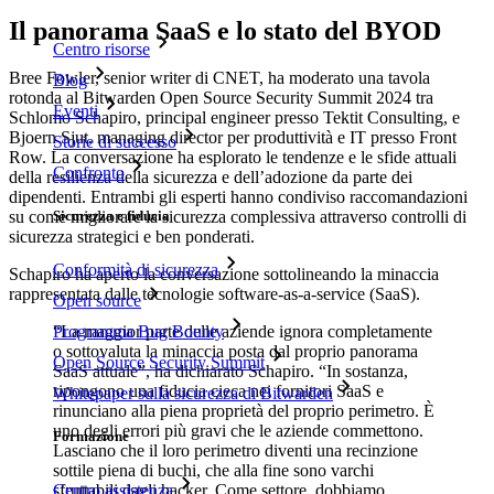
Il panorama SaaS e lo stato del BYOD
Centro risorse
Bree Fowler, senior writer di CNET, ha moderato una tavola
Blog
rotonda al Bitwarden Open Source Security Summit 2024 tra
Eventi
Schlomo Schapiro, principal engineer presso Tektit Consulting, e
Bjoern Sjut, managing director per produttività e IT presso Front
Storie di successo
Row. La conversazione ha esplorato le tendenze e le sfide attuali
Confronto
della resilienza della sicurezza e dell’adozione da parte dei
dipendenti. Entrambi gli esperti hanno condiviso raccomandazioni
Sicurezza e fiducia
su come migliorare la sicurezza complessiva attraverso controlli di
sicurezza strategici e ben ponderati.
Conformità di sicurezza
Schapiro ha aperto la conversazione sottolineando la minaccia
rappresentata dalle tecnologie software-as-a-service (SaaS).
Open source
Programma Bug Bounty
“La maggior parte delle aziende ignora completamente
o sottovaluta la minaccia posta dal proprio panorama
Open Source Security Summit
SaaS attuale”, ha dichiarato Schapiro. “In sostanza,
ripongono una fiducia cieca nei fornitori SaaS e
Whitepaper sulla sicurezza di Bitwarden
rinunciano alla piena proprietà del proprio perimetro. È
uno degli errori più gravi che le aziende commettono.
Formazione
Lasciano che il loro perimetro diventi una recinzione
sottile piena di buchi, che alla fine sono varchi
sfruttabili dagli hacker. Come settore, dobbiamo
Centro assistenza