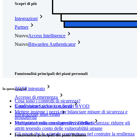
Scopri di più
Integrazioni
Partner
Nuovo
Access Intelligence
Nuovo
Bitwarden Authenticator
Prezzi
Download
Funzionalità
Funzionalità principali dei piani personali
TOTP integrato
In questa pagina
Accesso di emergenza
Cosa sono i controlli di sicurezza?
Condivisione sicura con Send
Il panorama SaaS e lo stato del BYOD
Mettere insieme i pezzi per bilanciare misure di sicurezza e
Integrazione alias email
produttività
Formazione sulla consapevolezza della sicurezza: ridurre gli
Multipiattaforma con dispositivi illimitati
attriti tenendo conto delle vulnerabilità umane
Gli errori che le aziende commettono nel costruire la resilienza
Funzionalità principali dei piani Business