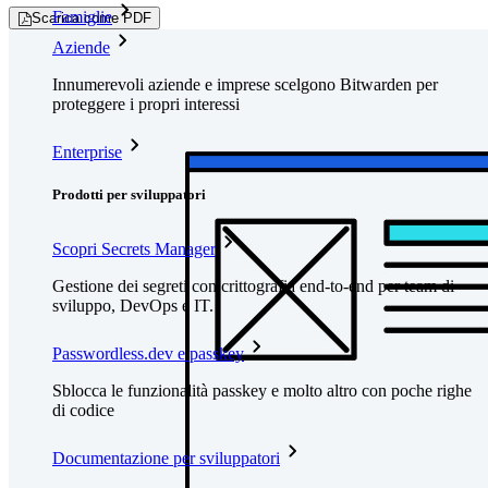
Famiglie
Scarica come PDF
Aziende
Innumerevoli aziende e imprese scelgono Bitwarden per
proteggere i propri interessi
Enterprise
Prodotti per sviluppatori
Scopri Secrets Manager
Gestione dei segreti con crittografia end-to-end per team di
sviluppo, DevOps e IT.
Passwordless.dev e passkey
Sblocca le funzionalità passkey e molto altro con poche righe
di codice
Documentazione per sviluppatori