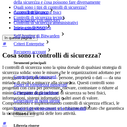
della sicurezza e cosa possono fare diversamente
Quali sono i tipi di controlli di sicurezza?
Access Intelligence
Controlli di sicurezza fisici
Controlli di sicurezza tecnici
Integrazione con directory
Controlli di sicurezza amministrativi
Inizia con Bitwarden
Integrazione SSO
Self-hosting di Bitwarden
In questa pagina
Criteri Enterprise
Recupero account
Cosa sono i controlli di sicurezza?
Strumenti principali
I controlli di sicurezza sono la spina dorsale di qualsiasi strategia di
sicurezza solida: sono le misure che le organizzazioni adottano per
Generatore di password
proteggere le proprie risorse — persone, proprietà o dati — da una
miriade di rischi e minacce alla sicurezza. Questi controlli sono
Tester di robustezza password
progettati con cura per prevenire, rilevare, contrastare o ridurre al
Generatore di passphrase
minimo l’impatto degli incidenti di sicurezza su beni fisici,
informazioni, sistemi informatici o altri asset di valore.
Generatore di nomi utente
Comprendendo e implementando controlli di sicurezza efficaci, le
organizzazioni possono creare un ambiente rafforzato che garantisca
Scopri tutti gli strumenti e le funzionalità
la sicurezza e l’integrità delle loro attività.
Risorse
Libreria risorse