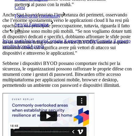
metterci al passo con la realtà.”
Corsi
Anche Sjut ha evidenziato l’importanza dei perimetri, osservando
Forum della community
che l’enorme spostamento verso le applicazioni cloud li ha resi più
Servizi Enterprise
opachi. La sua principale preoccupazione, tuttavia, riguarda il fatto
che le persone sono molto più mobili. “Se non vogliamo dotare tutti
di dispositivi dedicati e specifici, dobbiamo affrontare le sfide poste
Inizia gratis
Inizia gratis
Contatta il reparto vendite
Contatta il reparto
da un ambiente bring your own device (BYOD). Insieme a questi
vendite
Accedi
Accedi
strumenti cloud, ciò significa avere più vettori di attacco sui
dispositivi e attraverso le applicazioni.”
Sebbene i dispositivi BYOD possano comportare rischi per la
sicurezza, le organizzazioni possono rafforzare le proprie difese con
strumenti come i gestori di password. Bitwarden offre accesso
multipiattaforma per applicazioni mobile, browser e desktop,
permettendo un ambiente con password e dispositivi illimitati.