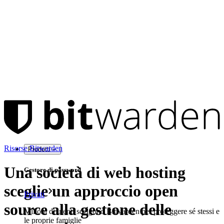
Risorse Bitwarden
Prodotti
Una società di web hosting
Gestore di password
sceglie un approccio open
Privati
source alla gestione delle
Milioni di utenti scelgono Bitwarden per proteggere sé stessi e
le proprie famiglie