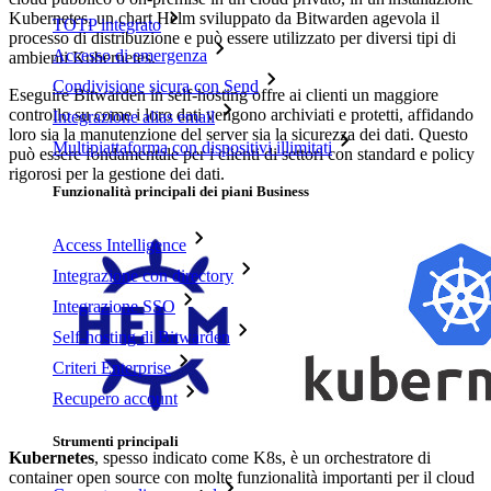
Kubernetes, un chart Helm sviluppato da Bitwarden agevola il
TOTP integrato
processo di distribuzione e può essere utilizzato per diversi tipi di
Accesso di emergenza
ambienti Kubernetes.
Condivisione sicura con Send
Eseguire Bitwarden in self-hosting offre ai clienti un maggiore
controllo su come i loro dati vengono archiviati e protetti, affidando
Integrazione alias email
loro sia la manutenzione del server sia la sicurezza dei dati. Questo
Multipiattaforma con dispositivi illimitati
può essere fondamentale per i clienti di settori con standard e policy
rigorosi per la gestione dei dati.
Funzionalità principali dei piani Business
Access Intelligence
Integrazione con directory
Integrazione SSO
Self-hosting di Bitwarden
Criteri Enterprise
Recupero account
Strumenti principali
Kubernetes
, spesso indicato come K8s, è un orchestratore di
container open source con molte funzionalità importanti per il cloud