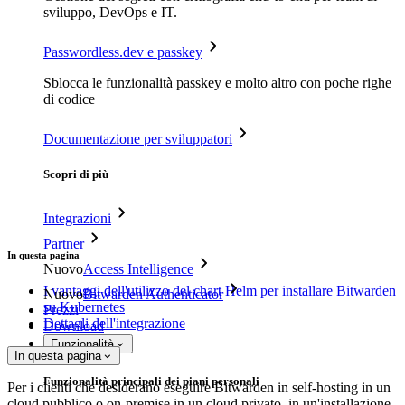
sviluppo, DevOps e IT.
Passwordless.dev e passkey
Sblocca le funzionalità passkey e molto altro con poche righe
di codice
Documentazione per sviluppatori
Scopri di più
Integrazioni
Partner
In questa pagina
Nuovo
Access Intelligence
I vantaggi dell'utilizzo del chart Helm per installare Bitwarden
Nuovo
Bitwarden Authenticator
su Kubernetes
Prezzi
Dettagli dell'integrazione
Download
Funzionalità
In questa pagina
Funzionalità principali dei piani personali
Per i clienti che desiderano eseguire Bitwarden in self-hosting in un
cloud pubblico o on-premise in un cloud privato, in un'installazione