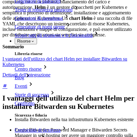
Generatore di password
computing, tra cui scalabilità, bilanciamento del carico e
autoriparazione.
Helm
è un gestore di pacchetti per Kubernetes e
Tester di robustezza password
semplifica il processo di definizione, installazione e aggiornamento
delle applicazioni Kubernetes. Un
chart Helm
è una raccolta di file
Generatore di passphrase
YAML che descrivono un insieme correlato di risorse Kubernetes,
Generatore di nomi utente
incluse istruzioni e mappe di configurazione, e può essere utilizzato
per distribuire applicazioni sia semplici sia complesse.
Scopri tutti gli strumenti e le funzionalità
Risorse
Sommario
Libreria risorse
I vantaggi dell'utilizzo del chart Helm per installare Bitwarden su
Kubernetes
Centro risorse
Dettagli dell'integrazione
Blog
Eventi
Storie di successo
I vantaggi dell'utilizzo del chart Helm per
Confronto
installare Bitwarden su Kubernetes
Sicurezza e fiducia
Installa Bitwarden nella tua infrastruttura Kubernetes esistente
Esegui Bitwarden Password Manager e Bitwarden Secrets
Conformità di sicurezza
Manager in self-hosting per avere un maggiore controllo sulla