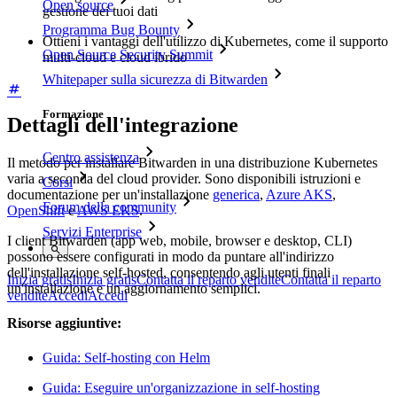
Open source
gestione dei tuoi dati
Programma Bug Bounty
Ottieni i vantaggi dell'utilizzo di Kubernetes, come il supporto
Open Source Security Summit
multi-cloud e cloud ibrido
Whitepaper sulla sicurezza di Bitwarden
Formazione
Dettagli dell'integrazione
Centro assistenza
Il metodo per installare Bitwarden in una distribuzione Kubernetes
varia a seconda del cloud provider. Sono disponibili istruzioni e
Corsi
documentazione per un'installazione
generica
,
Azure AKS
,
Forum della community
OpenShift
e
AWS EKS
.
Servizi Enterprise
I client Bitwarden (app web, mobile, browser e desktop, CLI)
possono essere configurati in modo da puntare all'indirizzo
dell'installazione self-hosted, consentendo agli utenti finali
Inizia gratis
Inizia gratis
Contatta il reparto vendite
Contatta il reparto
un'installazione e un aggiornamento semplici.
vendite
Accedi
Accedi
Risorse aggiuntive:
Guida: Self-hosting con Helm
Guida: Eseguire un'organizzazione in self-hosting