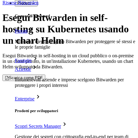
Risorse Bitwarden
Prodotti
Esegui Bitwarden in self-
Gestore di password
hosting su Kubernetes usando
Privati
un chart Helm
Milioni di utenti scelgono Bitwarden per proteggere sé stessi e
le proprie famiglie
Esegui Bitwarden in self-hosting in un cloud pubblico o on-premise
Famiglie
in un cloud privato, in un'installazione Kubernetes, usando un chart
Helm sviluppato da Bitwarden.
Aziende
Scarica come PDF
Innumerevoli aziende e imprese scelgono Bitwarden per
proteggere i propri interessi
Enterprise
Prodotti per sviluppatori
Scopri Secrets Manager
Gestione dei segreti con crittografia end-to-end per team di