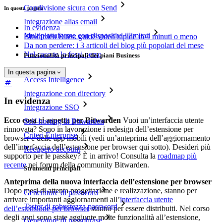
Condivisione sicura con Send
In questa pagina
Integrazione alias email
In evidenza
Multipiattaforma con dispositivi illimitati
Bitwarden Bites: guide video rapide in 4 minuti o meno
Da non perdere: i 3 articoli del blog più popolari del mese
Nel caso te lo fossi perso
Funzionalità principali dei piani Business
In questa pagina
Access Intelligence
Integrazione con directory
In evidenza
Integrazione SSO
Ecco cosa ci aspetta per Bitwarden
Vuoi un’interfaccia utente
Self-hosting di Bitwarden
rinnovata? Sono in lavorazione i redesign dell’estensione per
Criteri Enterprise
browser e delle app mobili (vedi un’anteprima dell’aggiornamento
dell’interfaccia dell’estensione per browser qui sotto). Desideri più
Recupero account
supporto per le passkey? È in arrivo! Consulta la
roadmap più
recente
nei forum della community Bitwarden.
Strumenti principali
Anteprima della nuova interfaccia dell’estensione per browser
Dopo mesi di attenta progettazione e realizzazione, stanno per
Generatore di password
arrivare importanti aggiornamenti all’
interfaccia utente
Tester di robustezza password
dell’estensione per browser
stanno per essere distribuiti. Nel corso
degli anni sono state aggiunte molte funzionalità all’estensione,
Generatore di passphrase