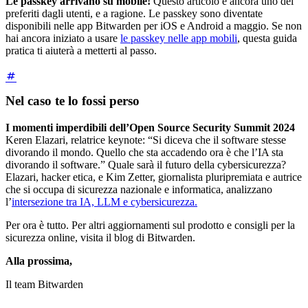
Le passkey arrivano su mobile!
Questo articolo è ancora uno dei
preferiti dagli utenti, e a ragione. Le passkey sono diventate
disponibili nelle app Bitwarden per iOS e Android a maggio. Se non
hai ancora iniziato a usare
le passkey nelle app mobili
, questa guida
pratica ti aiuterà a metterti al passo.
Nel caso te lo fossi perso
I momenti imperdibili dell’Open Source Security Summit 2024
Keren Elazari, relatrice keynote: “Si diceva che il software stesse
divorando il mondo. Quello che sta accadendo ora è che l’IA sta
divorando il software.” Quale sarà il futuro della cybersicurezza?
Elazari, hacker etica, e Kim Zetter, giornalista pluripremiata e autrice
che si occupa di sicurezza nazionale e informatica, analizzano
l’
intersezione tra IA, LLM e cybersicurezza.
Per ora è tutto. Per altri aggiornamenti sul prodotto e consigli per la
sicurezza online, visita il blog di Bitwarden.
Alla prossima,
Il team Bitwarden