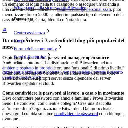
un elemento di login nella tua cassaforte o associare un’azienda a
Whitepaper sulla sicurezza di Bitwarden
una carta di credito aziendale.
Usando i campi personalizzati
, puoi
memorizzare fino a 5.000 caratteri in qualsiasi tipo di elemento della
Formazione
cassaforte: Login, Carta, Identità o Nota sicura.
Centro assistenza
Da non perdere: i 3 articoli del blog più popolari del
Corsi
mese
Forum della community
Servizi Enterprise
Ospita in proprio il tuo password manager open source
Annunciato a ottobre: “La distribuzione di Bitwarden nel tuo
ambiente ospitato in proprio
è ora una funzionalità di primo livello.”
Inizia gratis
Inizia gratis
Contatta il reparto vendite
Contatta il reparto
Chiunque, dal singolo utente a un’azienda a tutti gli effetti, può
vendite
Accedi
Accedi
usare Bitwarden sui propri server senza dipendere dai server
Bitwarden ospitati nel cloud.
Come condividere le password al lavoro, a casa o in movimento
Devi condividere password con amici e familiari? Prova Bitwarden
Send. Le condividi con clienti e colleghi? Crea una Raccolta
all’interno di un’Organizzazione Bitwarden. Dai un’occhiata a
questa guida rapida su come
condividere le password
con chiunque,
ovunque.