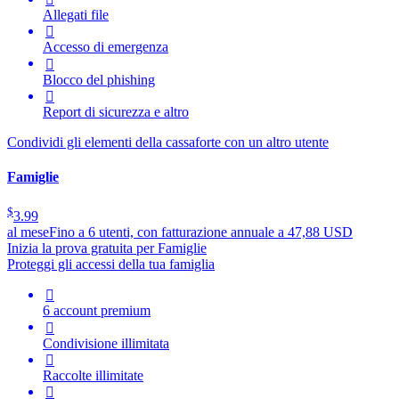
Allegati file

Accesso di emergenza

Blocco del phishing

Report di sicurezza e altro
Condividi gli elementi della cassaforte con un altro utente
Famiglie
$
3.99
al mese
Fino a 6 utenti, con fatturazione annuale a 47,88 USD
Inizia la prova gratuita per Famiglie
Proteggi gli accessi della tua famiglia

6 account premium

Condivisione illimitata

Raccolte illimitate
