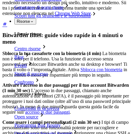
rendendo necessario un design più snello, intuitivo e moderno. Sii
Generatore di nomi utente
tra i primi ad accedere a un’anteprima tramite una speciale
estensione non elencata nel
Chrome Web Store
.
Scopri tutti gli strumenti e le funzionalità
Risorse
Libreria risorse
Bitwarden Bites: guide video rapide in 4 minuti o
meno
Centro risorse
Sblocca la tua cassaforte con la biometria (4 min)
La biometria
Blog
non è solo per il telefono. Usa la funzione di accesso senza
password per sbloccare Bitwarden anche su desktop e browser! Ti
Eventi
basta il volto o l’impronta digitale. Attiva
Sblocca con biometria
in
Storie di successo
pochi minuti o meno per risparmiare più tempo in seguito.
Confronto
Attivare l’accesso in due passaggi per il tuo account Bitwarden
(1 min 30 sec)
L’accesso in due passaggi, chiamato anche
Sicurezza e fiducia
autenticazione a due fattori (2FA), è il passaggio più importante per
proteggere i tuoi dati online (oltre all’uso di una password principale
robusta). In meno di due minuti, guarda questa guida facile da
Conformità di sicurezza
seguire sull’
accesso in due passaggi
.
Open source
Come usare i campi personalizzati (2 min 30 sec)
I tipi di campo
Programma Bug Bounty
personalizzato sono una funzionalità potente per raccogliere e
archiviare dati aggiuntivi, ad esempio aggiungere una chiave SSH a
Open Source Security Summit