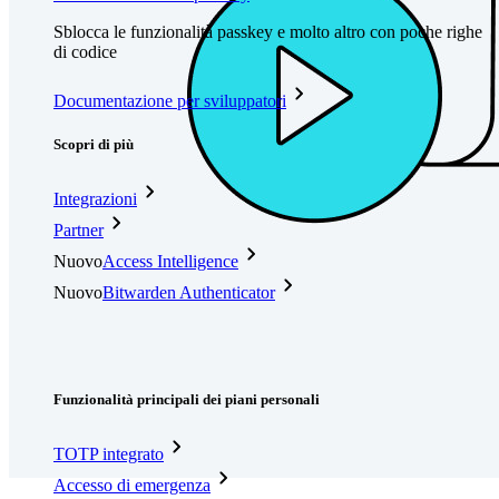
Sblocca le funzionalità passkey e molto altro con poche righe
di codice
Documentazione per sviluppatori
Scopri di più
Integrazioni
Partner
Nuovo
Access Intelligence
Nuovo
Bitwarden Authenticator
Prezzi
Download
Funzionalità
Funzionalità principali dei piani personali
TOTP integrato
Accesso di emergenza