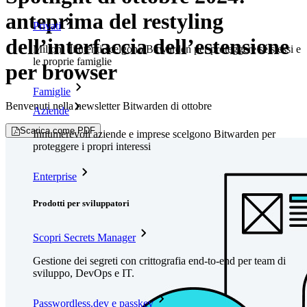
anteprima del restyling
Privati
dell’interfaccia dell’estensione
Milioni di utenti scelgono Bitwarden per proteggere sé stessi e
le proprie famiglie
per browser
Famiglie
Benvenuti nella newsletter Bitwarden di ottobre
Aziende
Scarica come PDF
Innumerevoli aziende e imprese scelgono Bitwarden per
proteggere i propri interessi
Enterprise
Prodotti per sviluppatori
Scopri Secrets Manager
Gestione dei segreti con crittografia end-to-end per team di
sviluppo, DevOps e IT.
Passwordless.dev e passkey