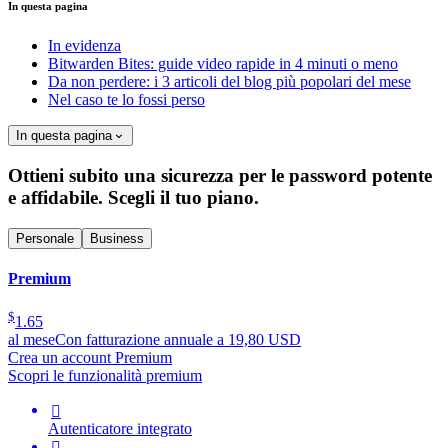
In questa pagina
In evidenza
Bitwarden Bites: guide video rapide in 4 minuti o meno
Da non perdere: i 3 articoli del blog più popolari del mese
Nel caso te lo fossi perso
In questa pagina
Ottieni subito una sicurezza per le password potente
e affidabile. Scegli il tuo piano.
Personale
Business
Premium
$
1.65
al mese
Con fatturazione annuale a 19,80 USD
Crea un account Premium
Scopri le funzionalità premium

Autenticatore integrato
