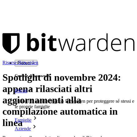
Risorse Bitwarden
Prodotti
Spotlight di novembre 2024:
Gestore di password
appena rilasciati altri
Privati
aggiornamenti alla
Milioni di utenti scelgono Bitwarden per proteggere sé stessi e
le proprie famiglie
compilazione automatica in
linea
Famiglie
Aziende