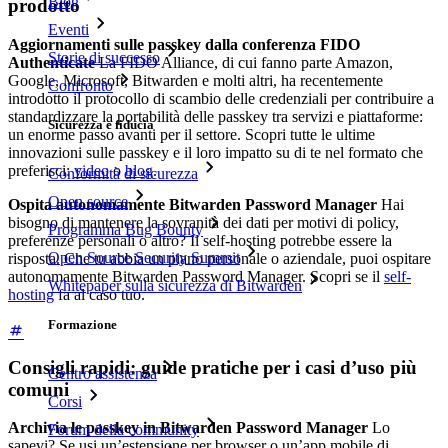
Blog
prodotto
Eventi
Aggiornamenti sulle passkey dalla conferenza FIDO
Storie di successo
Authenticate
La FIDO Alliance, di cui fanno parte Amazon,
Google, Microsoft, Bitwarden e molti altri, ha recentemente
Confronto
introdotto il protocollo di scambio delle credenziali per contribuire a
standardizzare la portabilità delle passkey tra servizi e piattaforme:
Sicurezza e fiducia
un enorme passo avanti per il settore. Scopri tutte le ultime
innovazioni sulle passkey e il loro impatto su di te nel formato che
preferisci:
video
o
blog
.
Conformità di sicurezza
Open source
Ospita autonomamente Bitwarden Password Manager
Hai
bisogno di mantenere la sovranità dei dati per motivi di policy,
Programma Bug Bounty
preferenze personali o altro? Il self-hosting potrebbe essere la
Open Source Security Summit
risposta. Che tu abbia un piano personale o aziendale, puoi ospitare
autonomamente Bitwarden Password Manager. Scopri se il
self-
Whitepaper sulla sicurezza di Bitwarden
hosting
fa al caso tuo.
Formazione
Consigli rapidi: guide pratiche per i casi d’uso più
Centro assistenza
comuni
Corsi
Archivia le passkey in Bitwarden Password Manager
Lo
Forum della community
sapevi? Se usi un’estensione per browser o un’app mobile di