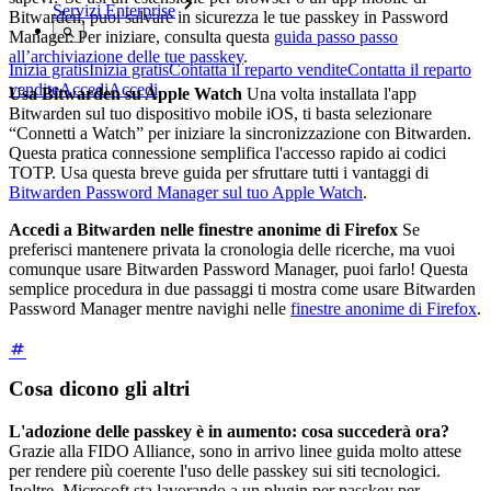
Servizi Enterprise
Bitwarden, puoi salvare in sicurezza le tue passkey in Password
Manager. Per iniziare, consulta questa
guida passo passo
all’archiviazione delle tue passkey
.
Inizia gratis
Inizia gratis
Contatta il reparto vendite
Contatta il reparto
vendite
Accedi
Accedi
Usa Bitwarden su Apple Watch
Una volta installata l'app
Bitwarden sul tuo dispositivo mobile iOS, ti basta selezionare
“Connetti a Watch” per iniziare la sincronizzazione con Bitwarden.
Questa pratica connessione semplifica l'accesso rapido ai codici
TOTP. Usa questa breve guida per sfruttare tutti i vantaggi di
Bitwarden Password Manager sul tuo Apple Watch
.
Accedi a Bitwarden nelle finestre anonime di Firefox
Se
preferisci mantenere privata la cronologia delle ricerche, ma vuoi
comunque usare Bitwarden Password Manager, puoi farlo! Questa
semplice procedura in due passaggi ti mostra come usare Bitwarden
Password Manager mentre navighi nelle
finestre anonime di Firefox
.
Cosa dicono gli altri
L'adozione delle passkey è in aumento: cosa succederà ora?
Grazie alla FIDO Alliance, sono in arrivo linee guida molto attese
per rendere più coerente l'uso delle passkey sui siti tecnologici.
Inoltre, Microsoft sta lavorando a un plugin per passkey per