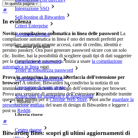
In questa pagina
Integrazione SSO
Self-hosting di Bitwarden
In evidenza
Criteri Enterprise
Novità: compilazione automatica in linea delle password
La
Recupero account
compilazione automatica in linea è uno dei metodi preferiti per
compilare automaticamente accessi, carte di credito, identità e
Strumenti principali
persino passkey. Ora puoi generare password sicure con un solo
clic. Inoltre, hai la possibilità di scegliere quali tipi di dati suggerire
per la compilazione automatica. Inizia a usare
la compilazione
Generatore di password
automatica in linea
oggi.
Tester di robustezza password
Prova in anteprima la nuova interfaccia dell’estensione per
Generatore di passphrase
browser!
A ottobre, Bitwarden ha condiviso la notizia di un
Generatore di nomi utente
imminente aggiornamento al design dell’estensione per browser.
Prova una versione di anteprima dell’estensione disponibile tramite
Scopri tutti gli strumenti e le funzionalità
questo link diretto per il
Chrome Web Store
. Puoi anche
guardare la
Risorse
presentazione guidata
del team di design di Bitwarden e leggere i
post su
Reddit
.
Libreria risorse
Centro risorse
Bitwarden Bites: scopri gli ultimi aggiornamenti di