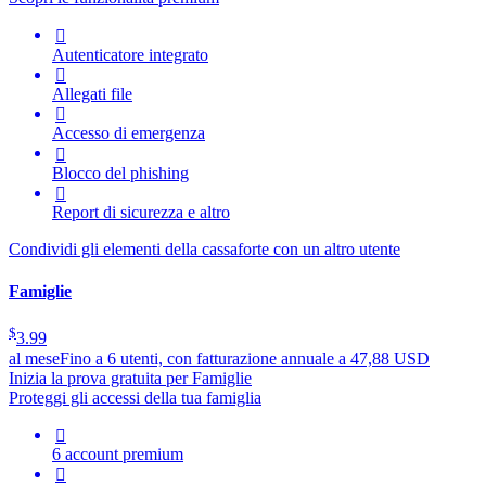

Autenticatore integrato

Allegati file

Accesso di emergenza

Blocco del phishing

Report di sicurezza e altro
Condividi gli elementi della cassaforte con un altro utente
Famiglie
$
3.99
al mese
Fino a 6 utenti, con fatturazione annuale a 47,88 USD
Inizia la prova gratuita per Famiglie
Proteggi gli accessi della tua famiglia

6 account premium
