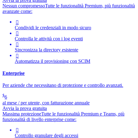
Avvia la prova gratuita
Nessun compromesso
Tutte le funzionalità Premium, più funzionalità
avanzate come:

Condividi le credenziali in modo sicuro

Controlla le attività con i log eventi

Sincronizza la directory esistente

Automatizza il provisioning con SCIM
Enterprise
Per aziende che necessitano di protezione e controllo avanzati.
$
6
al mese / per utente, con fatturazione annuale
Avvia la prova gratuita
Massima protezione
Tutte le funzionalità Premium e Teams, più
funzionalità di livello enterprise come:

Controllo granulare degli accessi