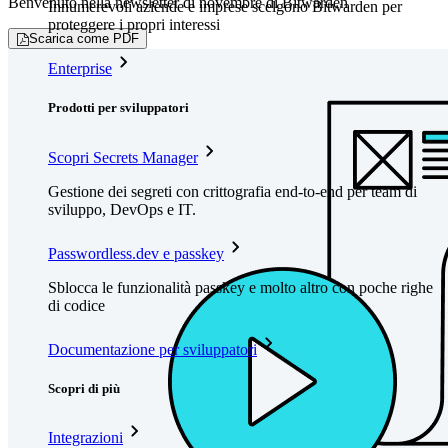
Benvenuto nella newsletter di novembre di Bitwarden
Innumerevoli aziende e imprese scelgono Bitwarden per
proteggere i propri interessi
Scarica come PDF
Enterprise
Prodotti per sviluppatori
Scopri Secrets Manager
Gestione dei segreti con crittografia end-to-end per team di
sviluppo, DevOps e IT.
Passwordless.dev e passkey
Sblocca le funzionalità passkey e molto altro con poche righe
di codice
Documentazione per sviluppatori
Scopri di più
Integrazioni