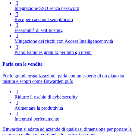

Integrazione SSO senza password

Recupero account semplificato

Flessibilità di self-hosting

Mitigazione dei rischi con
Access Intelligence
novità

Piano Families gratuito per tutti gli utenti
Parla con le vendite
Per le grandi organizzazioni, parla con un esperto di un piano su
misura e scopri come Bitwarden può:

Ridurre il rischio di cybersecurity

Aumentare la produttività

Integrarsi perfettamente
Bitwarden si adatta ad aziende di qualsiasi dimensione per portare la
sicurezza delle password nella tua organizzazione