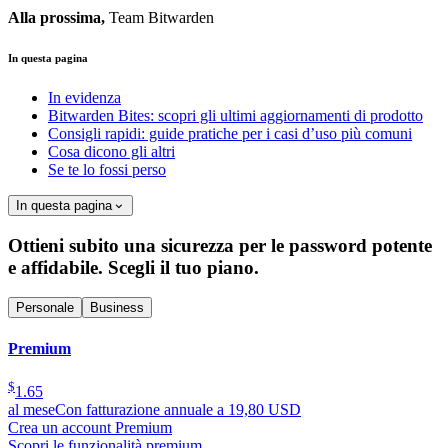
Alla prossima,
Team Bitwarden
In questa pagina
In evidenza
Bitwarden Bites: scopri gli ultimi aggiornamenti di prodotto
Consigli rapidi: guide pratiche per i casi d’uso più comuni
Cosa dicono gli altri
Se te lo fossi perso
In questa pagina
Ottieni subito una sicurezza per le password potente
e affidabile. Scegli il tuo piano.
Personale
Business
Premium
$
1.65
al mese
Con fatturazione annuale a 19,80 USD
Crea un account Premium
Scopri le funzionalità premium