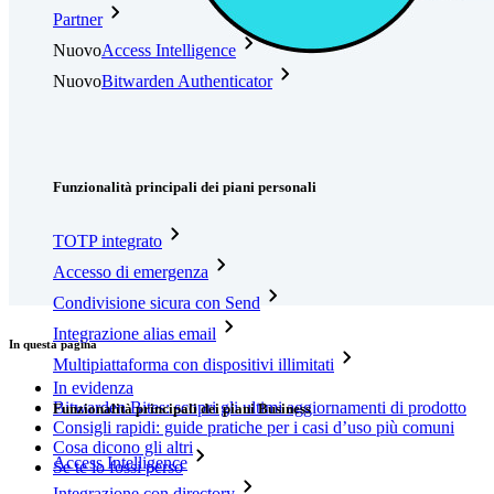
Partner
Nuovo
Access Intelligence
Nuovo
Bitwarden Authenticator
Prezzi
Download
Funzionalità
Funzionalità principali dei piani personali
TOTP integrato
Accesso di emergenza
Condivisione sicura con Send
Integrazione alias email
In questa pagina
Multipiattaforma con dispositivi illimitati
In evidenza
Bitwarden Bites: scopri gli ultimi aggiornamenti di prodotto
Funzionalità principali dei piani Business
Consigli rapidi: guide pratiche per i casi d’uso più comuni
Cosa dicono gli altri
Access Intelligence
Se te lo fossi perso
Integrazione con directory