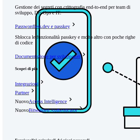
Gestione dei segreti con crittografia end-to-end per team di
sviluppo, DevOps e IT.
Passwordless.dev e passkey
Sblocca le funzionalità passkey e molto altro con poche righe
di codice
Documentazione per sviluppatori
Scopri di più
Integrazioni
Partner
Nuovo
Access Intelligence
Nuovo
Bitwarden Authenticator
Prezzi
Download
Funzionalità