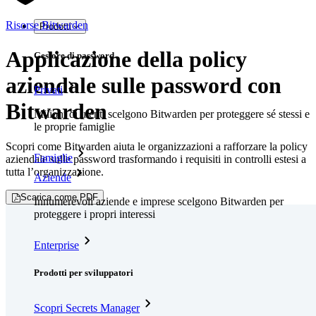
Risorse Bitwarden
Prodotti
Applicazione della policy
Gestore di password
aziendale sulle password con
Privati
Bitwarden
Milioni di utenti scelgono Bitwarden per proteggere sé stessi e
le proprie famiglie
Scopri come Bitwarden aiuta le organizzazioni a rafforzare la policy
Famiglie
aziendale sulle password trasformando i requisiti in controlli estesi a
tutta l’organizzazione.
Aziende
Scarica come PDF
Innumerevoli aziende e imprese scelgono Bitwarden per
proteggere i propri interessi
Enterprise
Prodotti per sviluppatori
Scopri Secrets Manager