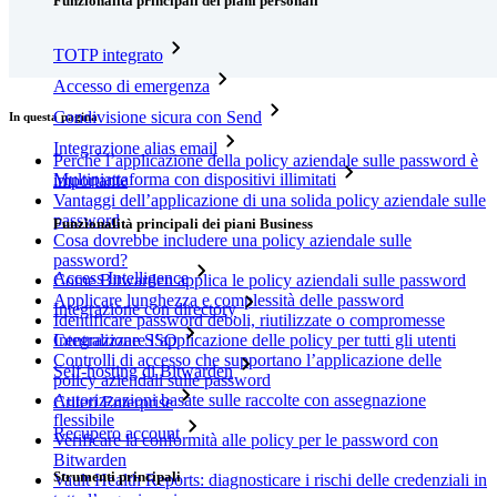
Funzionalità principali dei piani personali
TOTP integrato
Accesso di emergenza
Condivisione sicura con Send
In questa pagina
Integrazione alias email
Perché l’applicazione della policy aziendale sulle password è
Multipiattaforma con dispositivi illimitati
importante
Vantaggi dell’applicazione di una solida policy aziendale sulle
password
Funzionalità principali dei piani Business
Cosa dovrebbe includere una policy aziendale sulle
password?
Access Intelligence
Come Bitwarden applica le policy aziendali sulle password
Applicare lunghezza e complessità delle password
Integrazione con directory
Identificare password deboli, riutilizzate o compromesse
Integrazione SSO
Centralizzare l’applicazione delle policy per tutti gli utenti
Controlli di accesso che supportano l’applicazione delle
Self-hosting di Bitwarden
policy aziendali sulle password
Autorizzazioni basate sulle raccolte con assegnazione
Criteri Enterprise
flessibile
Recupero account
Verificare la conformità alle policy per le password con
Bitwarden
Strumenti principali
Vault Health Reports: diagnosticare i rischi delle credenziali in