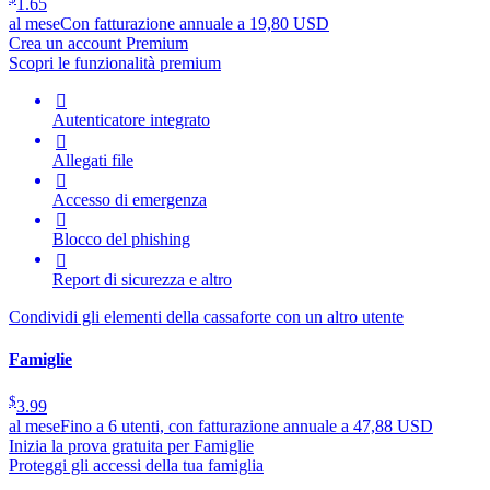
1.65
al mese
Con fatturazione annuale a 19,80 USD
Crea un account Premium
Scopri le funzionalità premium

Autenticatore integrato

Allegati file

Accesso di emergenza

Blocco del phishing

Report di sicurezza e altro
Condividi gli elementi della cassaforte con un altro utente
Famiglie
$
3.99
al mese
Fino a 6 utenti, con fatturazione annuale a 47,88 USD
Inizia la prova gratuita per Famiglie
Proteggi gli accessi della tua famiglia