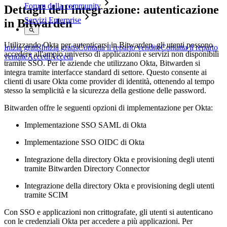
Forum della community
Dettagli dell'integrazione: autenticazione
Servizi Enterprise
in Bitwarden
Utilizzando Okta per autenticarsi in Bitwarden, gli utenti possono
Inizia gratis
Inizia gratis
Contatta il reparto vendite
Contatta il reparto
accedere all'ampio universo di applicazioni e servizi non disponibili
vendite
Accedi
Accedi
tramite SSO. Per le aziende che utilizzano Okta, Bitwarden si
integra tramite interfacce standard di settore. Questo consente ai
clienti di usare Okta come provider di identità, ottenendo al tempo
stesso la semplicità e la sicurezza della gestione delle password.
Bitwarden offre le seguenti opzioni di implementazione per Okta:
Implementazione SSO SAML di Okta
Implementazione SSO OIDC di Okta
Integrazione della directory Okta e provisioning degli utenti
tramite Bitwarden Directory Connector
Integrazione della directory Okta e provisioning degli utenti
tramite SCIM
Con SSO e applicazioni non crittografate, gli utenti si autenticano
con le credenziali Okta per accedere a più applicazioni. Per