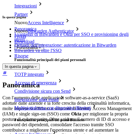
Integrazioni
Partner
In questa pagina
Nuovo
Access Intelligence
Panoramica
Nuovo
Bitwarden Authenticator
I vantaggi di Bitwarden e Okta per SSO e provisioning degli
Prezzi
utenti
Download
Dettagli dell'integrazione: autenticazione in Bitwarden
Funzionalità
Bitwarden va oltre l'SSO
Risorse
Funzionalità principali dei piani personali
In questa pagina
TOTP integrato
Accesso di emergenza
Panoramica
Condivisione sicura con Send
Con l'aumento delle applicazioni software-as-a-service (SaaS)
Integrazione alias email
adottate dalle aziende e la forte crescita della criminalità informatica,
Multipiattaforma con dispositivi illimitati
molte imprese si affidano a soluzioni di Identity Access Management
(IAM) e single sign-on (SSO) come
Okta
per migliorare la propria
postura di cybersecurity. Oltre a ridurre il numero di ID di accesso e
Funzionalità principali dei piani Business
password dei dipendenti, consolidare l'accesso tramite SSO
contribuisce a migliorare l'esperienza utente e ad aumentare la