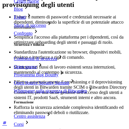
Centro risorse
provisioning degli utenti
Blog
Riduce il numero di password e credenziali necessarie ai
Eventi
dipendenti, diminuendo la superficie di un potenziale attacco
Storie di successo
informatico.
Confronto
Semplifica l'accesso alla piattaforma per i dipendenti, così da
ottimizzare onboarding degli utenti e passaggi di ruolo.
Sicurezza e fiducia
Standardizza l'autenticazione su browser, dispositivi mobili,
desktop e interfacce a riga di comando.
Conformità di sicurezza
Open source
Si integra nei flussi di lavoro esistenti senza interruzioni,
mantenendo al contempo la sicurezza.
Programma Bug Bounty
Effettua automaticamente il provisioning e il deprovisioning
Open Source Security Summit
degli utenti in Bitwarden tramite SCIM o Bitwarden Directory
Whitepaper sulla sicurezza di Bitwarden
Connector, per una facile gestione dell'accesso degli utenti a
sistemi IT, prodotti SaaS, strumenti interni e altro ancora.
Formazione
Rafforza la sicurezza aziendale complessiva identificando ed
eliminando password deboli o riutilizzate.
Centro assistenza
Corsi