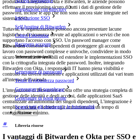
Access Intelligence
produttività. Integrando Okta e Bitwarden, le aziende possono
effettuare il provisioning sicuro di tutti i dati di gestione delle
Integrazione con directory
password, incluse le app che non sono ancora state integrate nel
Integrazione SSO
sistema SSO.
Self-hosting di Bitwarden
Tuttavia, le organizzazioni possono ancora presentare lacune
logistiche e di sicurezza dovute ad applicazioni o servizi che non
Criteri Enterprise
supportano l'accesso con SSO. Un password manager come
Recupero account
Bitwarden
consente ai dipendenti di proteggere gli account di
lavoro con password complesse e univoche, condividere in modo
Strumenti principali
sicuro informazioni sensibili ed estendere le implementazioni SSO
con la crittografia integrata delle password. Inoltre, integrando
Bitwarden con Okta, i responsabili IT hanno piena visibilità e
Generatore di password
controllo sui diversi strumenti e applicazioni utilizzati dai vari team
all'interno dell'azienda.
Tester di robustezza password
Generatore di passphrase
L'integrazione di Bitwarden e Okta offre una strategia completa di
gestione delle identità e degli accessi, dalle applicazioni SaaS
Generatore di nomi utente
centralizzate all'autonomia dei singoli dipendenti. L'integrazione è
Scopri tutti gli strumenti e le funzionalità
semplice e sicura e richiede agli amministratori un tempo di
configurazione minimo.
Risorse
Libreria risorse
I vantaggi di Bitwarden e Okta per SSO e