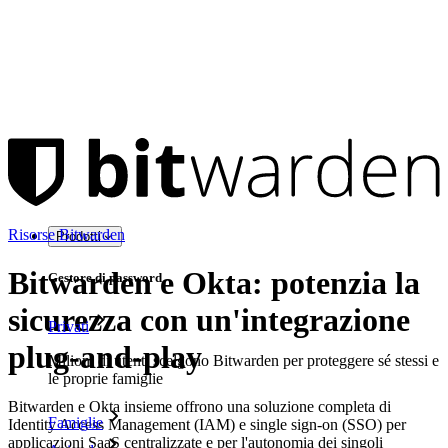
Risorse Bitwarden
Prodotti
Bitwarden e Okta: potenzia la
Gestore di password
sicurezza con un'integrazione
Privati
plug-and-play
Milioni di utenti scelgono Bitwarden per proteggere sé stessi e
le proprie famiglie
Bitwarden e Okta insieme offrono una soluzione completa di
Famiglie
Identity Access Management (IAM) e single sign-on (SSO) per
applicazioni SaaS centralizzate e per l'autonomia dei singoli