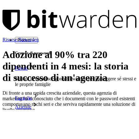
Risorse Bitwarden
Prodotti
Adozione al 90% tra 220
Gestore di password
dipendenti in 4 mesi: la storia
Privati
di successo di un'agenzia
Milioni di utenti scelgono Bitwarden per proteggere sé stessi e
le proprie famiglie
Di fronte a una rapida crescita aziendale, questa agenzia di
Famiglie
marketing ha riconosciuto che i documenti con le password esistenti
comportavano rischi seri e che serviva rapidamente una soluzione di
Aziende
livello enterprise.
Innumerevoli aziende e imprese scelgono Bitwarden per
Scarica come PDF
proteggere i propri interessi
Enterprise