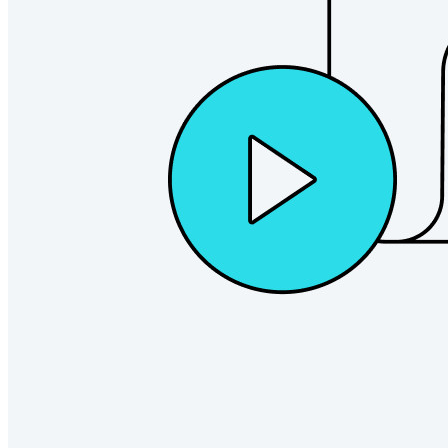
Explora Administrador de secretos
Gestión de secretos cifrados de extremo a extremo para
desarrollo, DevOps y equipos de TI.
Passwordless.dev y Passkeys
Desbloquea las funciones de la llave maestra y mucho más
con unas pocas líneas de código
Documentación del Desarrollador
Explorar más
Integraciones
Socios
Nuevo
Inteligencia de Acceso
Nuevo
Autenticador Bitwarden
Precios
Descargar