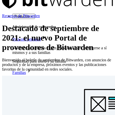
Recursos de Bitwarden
Productos
Destacado de septiembre de
Administrador de contraseñas
2021: el nuevo Portal de
Para uso personal
proveedores de Bitwarden
Millones de usuarios eligen Bitwarden para protegerse a sí
mismos y a sus familias
Bienvenido al boletín de septiembre de Bitwarden, con anuncios de
Seguridad para usted y su familia
productos y de la empresa, próximos eventos y las publicaciones
favoritas de la comunidad en redes sociales.
Familias
Para uso profesional
Innumerables negocios y empresas eligen Bitwarden para
asegurar sus intereses
Empresarial
Productos para Desarrolladores