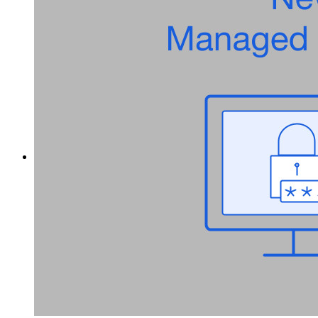
Recuperación de Cuenta
Herramientas Principales
Generador de Contraseña
Probador de Fuerza de la Contraseña
Generador de Frases de Contraseña
Generador de Nombre de Usuario
Explora todas las herramientas y funcionalidades
Recursos
Biblioteca de Recursos
Centro de recursos
Blog
Transmisiones en línea
Casos de éxito
Comparación