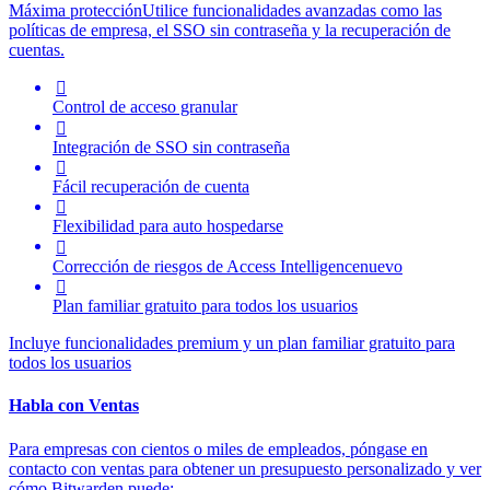
Máxima protección
Utilice funcionalidades avanzadas como las
políticas de empresa, el SSO sin contraseña y la recuperación de
cuentas.

Control de acceso granular

Integración de SSO sin contraseña

Fácil recuperación de cuenta

Flexibilidad para auto hospedarse

Corrección de riesgos de
Access Intelligence
nuevo

Plan familiar gratuito para todos los usuarios
Incluye funcionalidades premium y un plan familiar gratuito para
todos los usuarios
Habla con Ventas
Para empresas con cientos o miles de empleados, póngase en
contacto con ventas para obtener un presupuesto personalizado y ver
cómo Bitwarden puede: