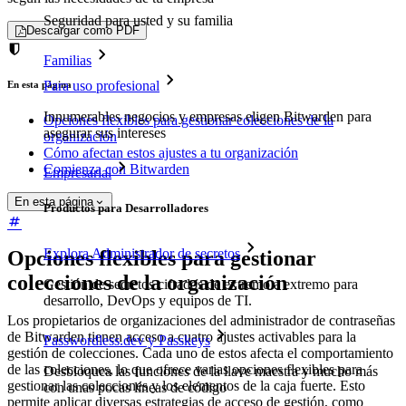
Seguridad para usted y su familia
Descargar como PDF
Familias
Para uso profesional
En esta página
Innumerables negocios y empresas eligen Bitwarden para
Opciones flexibles para gestionar colecciones de la
asegurar sus intereses
organización
Cómo afectan estos ajustes a tu organización
Comienza con Bitwarden
Empresarial
En esta página
Productos para Desarrolladores
Explora Administrador de secretos
Opciones flexibles para gestionar
colecciones de la organización
Gestión de secretos cifrados de extremo a extremo para
desarrollo, DevOps y equipos de TI.
Los propietarios de organizaciones del administrador de contraseñas
de Bitwarden tienen acceso a cuatro ajustes activables para la
Passwordless.dev y Passkeys
gestión de colecciones. Cada uno de estos afecta el comportamiento
de las colecciones, lo que ofrece varias opciones flexibles para
Desbloquea las funciones de la llave maestra y mucho más
gestionar las colecciones y los elementos de la caja fuerte. Esto
con unas pocas líneas de código
permite aplicar diversas estrategias de acceso de gestión, como