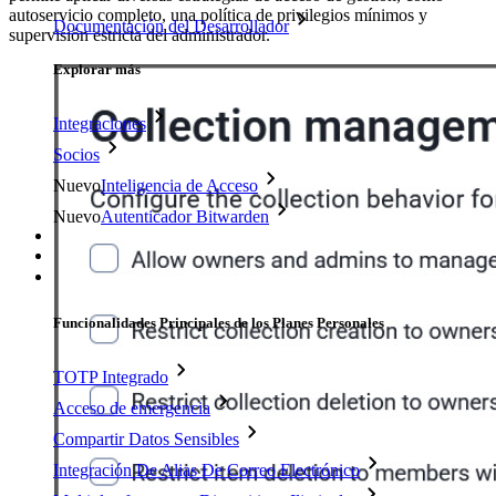
autoservicio completo, una política de privilegios mínimos y
Documentación del Desarrollador
supervisión estricta del administrador.
Explorar más
Integraciones
Socios
Nuevo
Inteligencia de Acceso
Nuevo
Autenticador Bitwarden
Precios
Descargar
Herramientas & Funcionalidades
Funcionalidades Principales de los Planes Personales
TOTP Integrado
Acceso de emergencia
Compartir Datos Sensibles
Integración De Alias De Correo Electrónico