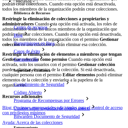
Recursos
podrán crear colecciones. Cuando esta opción está desactivada,
todos los miembros de la organización podrán crear colecciones.
Biblioteca de Recursos
Restringir la eliminación de colecciones a propietarios y
administradores
Cuando esta opción está activada, los roles de
Centro de recursos
administrador serán los únicos miembros de la organización que
podrán eliminar colecciones. Cuando esta opción está desactivada,
Blog
todos los miembros de la organización con el permiso
Gestionar
Transmisiones en línea
colección
en una colección podrán eliminar esa colección.
Casos de éxito
Restringir la eliminación de elementos a miembros que tengan
Comparación
Gestionar colección
como permiso
Cuando esta opción está
activada, solo los usuarios con el permiso
Gestionar colección
pueden eliminar elementos de la colección. Si está desactivada,
Seguridad y Confianza
cualquier persona con el permiso
Editar elementos
podrá eliminar
elementos de la colección y enviarlos a la papelera de la
Cumplimiento de Seguridad
organización.
Código Abierto
Recursos adicionales
Programa de Recompensas por Errores
Blog: Opciones empresariales adicionales para el control de acceso
Cumbre sobre seguridad de código abierto
con privilegios mínimos
Bitwarden Documento de Seguridad
Ayuda: Acerca de las colecciones
Entrenamiento