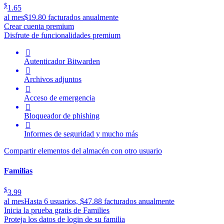
$
1.65
al mes
$19.80 facturados anualmente
Crear cuenta premium
Disfrute de funcionalidades premium

Autenticador Bitwarden

Archivos adjuntos

Acceso de emergencia

Bloqueador de phishing

Informes de seguridad y mucho más
Compartir elementos del almacén con otro usuario
Familias
$
3.99
al mes
Hasta 6 usuarios, $47.88 facturados anualmente
Inicia la prueba gratis de Families
Proteja los datos de login de su familia