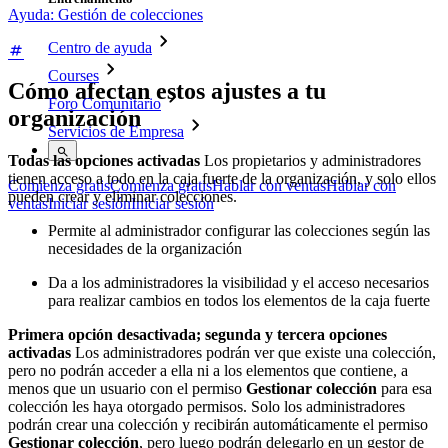
Ayuda: Gestión de colecciones
Centro de ayuda
Courses
Cómo afectan estos ajustes a tu
Foro Comunitario
organización
Servicios de Empresa
Todas las opciones activadas
Los propietarios y administradores
tienen acceso a todo en la caja fuerte de la organización, y solo ellos
Comienza gratis
Comienza gratis
Hablar con ventas
Hablar con
pueden crear y eliminar colecciones.
ventas
Iniciar sesión
Iniciar sesión
Permite al administrador configurar las colecciones según las
necesidades de la organización
Da a los administradores la visibilidad y el acceso necesarios
para realizar cambios en todos los elementos de la caja fuerte
Primera opción desactivada; segunda y tercera opciones
activadas
Los administradores podrán ver que existe una colección,
pero no podrán acceder a ella ni a los elementos que contiene, a
menos que un usuario con el permiso
Gestionar colección
para esa
colección les haya otorgado permisos. Solo los administradores
podrán crear una colección y recibirán automáticamente el permiso
Gestionar colección
, pero luego podrán delegarlo en un gestor de