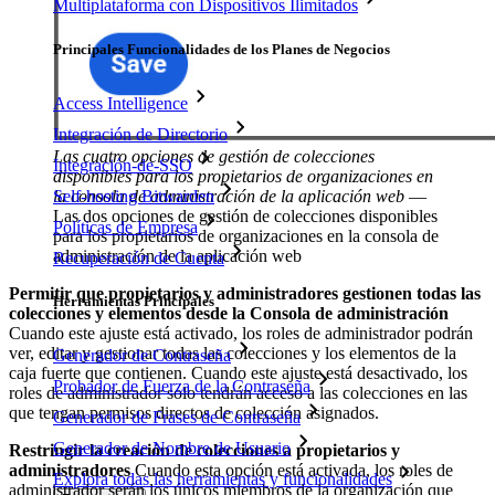
Multiplataforma con Dispositivos Ilimitados
Principales Funcionalidades de los Planes de Negocios
Access Intelligence
Integración de Directorio
Las cuatro opciones de gestión de colecciones
Integración-de-SSO
disponibles para los propietarios de organizaciones en
Self-hosting Bitwarden
la consola de administración de la aplicación web
—
Las dos opciones de gestión de colecciones disponibles
Políticas de Empresa
para los propietarios de organizaciones en la consola de
administración de la aplicación web
Recuperación de Cuenta
Permitir que propietarios y administradores gestionen todas las
Herramientas Principales
colecciones y elementos desde la Consola de administración
Cuando este ajuste está activado, los roles de administrador podrán
ver, editar y gestionar todas las colecciones y los elementos de la
Generador de Contraseña
caja fuerte que contienen. Cuando este ajuste está desactivado, los
Probador de Fuerza de la Contraseña
roles de administrador solo tendrán acceso a las colecciones en las
que tengan permisos directos de colección asignados.
Generador de Frases de Contraseña
Generador de Nombre de Usuario
Restringir la creación de colecciones a propietarios y
administradores
Cuando esta opción está activada, los roles de
Explora todas las herramientas y funcionalidades
administrador serán los únicos miembros de la organización que