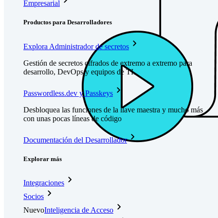
Empresarial
Productos para Desarrolladores
Explora Administrador de secretos
Gestión de secretos cifrados de extremo a extremo para
desarrollo, DevOps y equipos de TI.
Passwordless.dev y Passkeys
Desbloquea las funciones de la llave maestra y mucho más
con unas pocas líneas de código
Documentación del Desarrollador
Explorar más
Integraciones
Socios
Nuevo
Inteligencia de Acceso