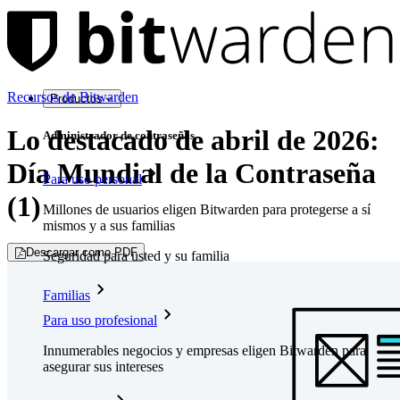
Recursos de Bitwarden
Productos
Lo destacado de abril de 2026:
Administrador de contraseñas
Día Mundial de la Contraseña
Para uso personal
(1)
Millones de usuarios eligen Bitwarden para protegerse a sí
mismos y a sus familias
Descargar como PDF
Seguridad para usted y su familia
Familias
Para uso profesional
Innumerables negocios y empresas eligen Bitwarden para
asegurar sus intereses