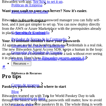
Bitwarden web app.
See how to set it up
.
Políticas de Empresa
Want your vault on your own server? Now it's easier.
Recuperación de Cuenta
Bitwarden is the only major password manager you can fully self-
Herramientas Principales
host, and it just got simpler to set up. You can now deploy directly
from the AWS or Azure Marketplace with the prerequisites already
Generador de Contraseña
in place.
See what's involved
.
Probador de Fuerza de la Contraseña
Your AI assistant shouldn't have your passwords
AI agents are useful, but handing them raw credentials is a real risk.
Generador de Frases de Contraseña
The new Bitwarden Agent Access SDK keeps a human in the loop:
Generador de Nombre de Usuario
an agent can use a credential to complete a task without ever seeing
it in plain text. Here's how
Bitwarden secures agentic AI
.
Explora todas las herramientas y funcionalidades
Recursos
Biblioteca de Recursos
Pro tips
Centro de recursos
Passkeys, passwords, and where to start
Blog
Bitwarden teamed up with Tuta for World Passkey Day to talk
Transmisiones en línea
through the basics: why strong passwords still matter, how to avoid
a lockout loop, and where passkeys fit in. The whole thing is worth
Casos de éxito