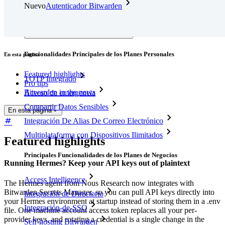
Nuevo
Autenticador Bitwarden
Precios
Descargar
Herramientas & Funcionalidades
Funcionalidades Principales de los Planes Personales
En esta página
Featured highlights
TOTP Integrado
Pro tips
Bitwarden in the news
Acceso de emergencia
Compartir Datos Sensibles
En esta página
Integración De Alias De Correo Electrónico
Multiplataforma con Dispositivos Ilimitados
Featured highlights
Principales Funcionalidades de los Planes de Negocios
Running Hermes? Keep your API keys out of plaintext
Access Intelligence
The Hermes agent from Nous Research now integrates with
Bitwarden Secrets Manager, so you can pull API keys directly into
Integración de Directorio
your Hermes environment at startup instead of storing them in a .env
Integración-de-SSO
file. One machine account access token replaces all your per-
provider keys, and rotating a credential is a single change in the
Self-hosting Bitwarden