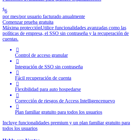
$
6
por mes/por usuario facturado anualmente
Comenzar prueba gratuita
Máxima protección
Utilice funcionalidades avanzadas como las
políticas de empresa, el SSO sin contraseña y la recuperación de
cuentas.

Control de acceso granular

Integración de SSO sin contraseña

Fácil recuperación de cuenta

Flexibilidad para auto hospedarse

Corrección de riesgos de
Access Intelligence
nuevo

Plan familiar gratuito para todos los usuarios
Incluye funcionalidades premium y un plan familiar gratuito para
todos los usuarios