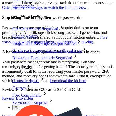
a watch, and there's a free privacy stack that takes minutes to set up.
Comparación
Catch the key takeaways or watch the full interview
.
Seguridad y Confianza
Stop losing time to forgotten work passwords
Password resets are one of the biggest quiet drains on team
Cumplimiento de Seguridad
productivity. Autofill, one-click strong password generation, and
Código Abierto
breach monitoring in a shared vault cut that friction entirely.
Five
ways a password manager keeps your workday moving
.
Programa de Recompensas por Errores
Cumbre sobre seguridad de código abierto
A handy kit for keeping your Bitwarden details in order
Bitwarden Documento de Seguridad
Your password manager remembers everything. But who
remembers the details for getting into it? The security readiness kit is
Entrenamiento
a community-built form for recording your master password, 2FA
method, and recovery codes somewhere safe. Print it, encrypt it, or
stash it in a safe deposit box.
Download the kit here
.
Centro de ayuda
Courses
Review Bitwarden on G2, earn a $25 Gift Card!
Foro Comunitario
Review Bitwarden
Servicios de Empresa