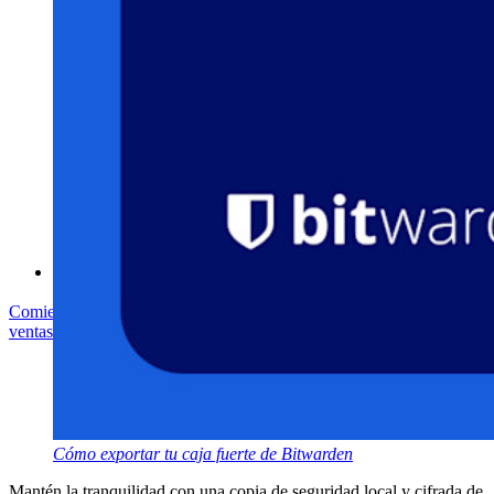
Cumbre sobre seguridad de código abierto
Bitwarden Documento de Seguridad
Entrenamiento
Centro de ayuda
Courses
Foro Comunitario
Servicios de Empresa
Comienza gratis
Comienza gratis
Hablar con ventas
Hablar con
ventas
Iniciar sesión
Iniciar sesión
Cómo exportar tu caja fuerte de Bitwarden
Mantén la tranquilidad con una copia de seguridad local y cifrada de