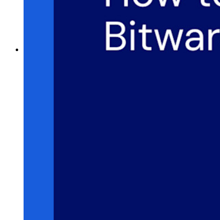
Generador de Frases de Contraseña
Generador de Nombre de Usuario
Explora todas las herramientas y funcionalidades
Recursos
Biblioteca de Recursos
Centro de recursos
Blog
Transmisiones en línea
Casos de éxito
Comparación
Seguridad y Confianza
Cumplimiento de Seguridad
Código Abierto
Programa de Recompensas por Errores