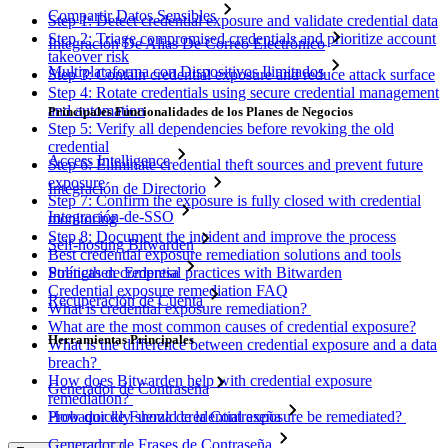
Compartir Datos Sensibles
Step 1: Detect credential exposure and validate credential data
Step 2: Triage compromised credentials and prioritize account
Integración De Alias De Correo Electrónico
takeover risk
Multiplataforma con Dispositivos Ilimitados
Step 3: Contain credential exposure and reduce attack surface
Step 4: Rotate credentials using secure credential management
and automation
Principales Funcionalidades de los Planes de Negocios
Step 5: Verify all dependencies before revoking the old
credential
Access Intelligence
Step 6: Eliminate credential theft sources and prevent future
exposure
Integración de Directorio
Step 7: Confirm the exposure is fully closed with credential
Integración-de-SSO
monitoring
Step 8: Document the incident and improve the process
Self-hosting Bitwarden
Best credential exposure remediation solutions and tools
Políticas de Empresa
Strengthen credential practices with Bitwarden
Credential exposure remediation FAQ
Recuperación de Cuenta
What is credential exposure remediation?
What are the most common causes of credential exposure?
Herramientas Principales
What is the difference between credential exposure and a data
breach?
How does Bitwarden help with credential exposure
Generador de Contraseña
remediation?
How quickly should credential exposure be remediated?
Probador de Fuerza de la Contraseña
Generador de Frases de Contraseña