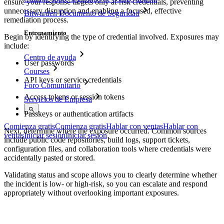
ensure your response targets only at-risk credentials, preventing
unnecessary disruption and enabling a focused, effective
Bitwarden Documento de Seguridad
remediation process.
Entrenamiento
Begin by identifying the type of credential involved. Exposures may
include:
Centro de ayuda
User passwords
Courses
API keys or service credentials
Foro Comunitario
Access tokens or session tokens
Servicios de Empresa
Passkeys or authentication artifacts
Comienza gratis
Comienza gratis
Hablar con ventas
Hablar con
Next, determine where the exposure occurred. Common sources
ventas
Iniciar sesión
Iniciar sesión
include public code repositories, build logs, support tickets,
configuration files, and collaboration tools where credentials were
accidentally pasted or stored.
Validating status and scope allows you to clearly determine whether
the incident is low- or high-risk, so you can escalate and respond
appropriately without overlooking important exposures.