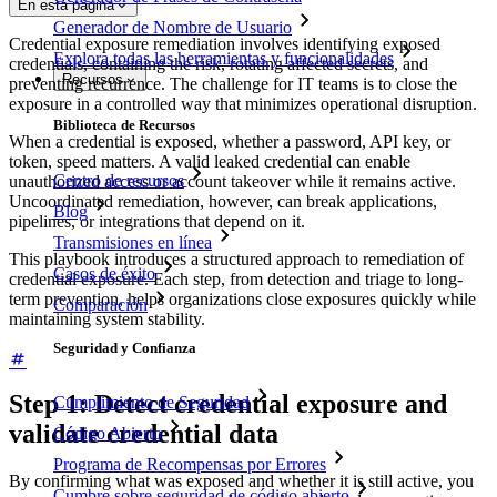
En esta página
Generador de Nombre de Usuario
Credential exposure remediation involves identifying exposed
Explora todas las herramientas y funcionalidades
credentials, containing the risk, rotating affected secrets, and
Recursos
preventing recurrence. The challenge for IT teams is to close the
exposure in a controlled way that minimizes operational disruption.
Biblioteca de Recursos
When a credential is exposed, whether a password, API key, or
token, speed matters. A valid leaked credential can enable
Centro de recursos
unauthorized access or account takeover while it remains active.
Uncoordinated remediation, however, can break applications,
Blog
pipelines, or integrations that depend on it.
Transmisiones en línea
This playbook introduces a structured approach to remediation of
Casos de éxito
credential exposure. Each step, from detection and triage to long-
term prevention, helps organizations close exposures quickly while
Comparación
maintaining system stability.
Seguridad y Confianza
Step 1: Detect credential exposure and
Cumplimiento de Seguridad
validate credential data
Código Abierto
Programa de Recompensas por Errores
By confirming what was exposed and whether it is still active, you
Cumbre sobre seguridad de código abierto