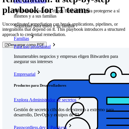
Para uso personal
playbook for IT teams
Millones de usuarios eligen Bitwarden para protegerse a sí
mismos y a sus familias
Uncoordinated remediation can break applications, pipelines, or
Seguridad para usted y su familia
integrations that depend on it. This playbook introduces a structured
approach to credential remediation.
Familias
Descargar como PDF
Para uso profesional
Innumerables negocios y empresas eligen Bitwarden para
asegurar sus intereses
Empresarial
Productos para Desarrolladores
Explora Administrador de secretos
Gestión de secretos cifrados de extremo a extremo para
desarrollo, DevOps y equipos de TI.
Passwordless.dev y Passkeys