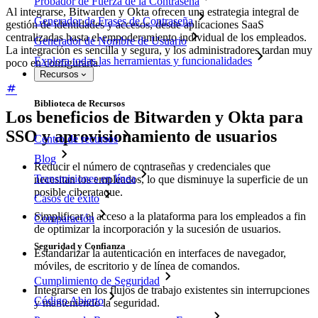
Probador de Fuerza de la Contraseña
Al integrarse, Bitwarden y Okta ofrecen una estrategia integral de
Generador de Frases de Contraseña
gestión de identidades y accesos, desde aplicaciones SaaS
centralizadas hasta el empoderamiento individual de los empleados.
Generador de Nombre de Usuario
La integración es sencilla y segura, y los administradores tardan muy
Explora todas las herramientas y funcionalidades
poco en configurarla.
Recursos
Biblioteca de Recursos
Los beneficios de Bitwarden y Okta para
SSO y aprovisionamiento de usuarios
Centro de recursos
Blog
Reducir el número de contraseñas y credenciales que
Transmisiones en línea
necesitan los empleados, lo que disminuye la superficie de un
posible ciberataque.
Casos de éxito
Simplificar el acceso a la plataforma para los empleados a fin
Comparación
de optimizar la incorporación y la sucesión de usuarios.
Seguridad y Confianza
Estandarizar la autenticación en interfaces de navegador,
móviles, de escritorio y de línea de comandos.
Cumplimiento de Seguridad
Integrarse en los flujos de trabajo existentes sin interrupciones
Código Abierto
y manteniendo la seguridad.