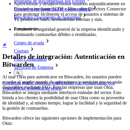
Programa de Recompensas por Errores
Aprovisionar y desaprovisionar usuarios automáticamente en
Bitwarden mediante SCIM o Bitwarden Directory Connector
Cumbre sobre seguridad de código abierto
para gestionar fácilmente el acceso de usuarios a sistemas de
Bitwarden Documento de Seguridad
TI, productos SaaS, herramientas internas y más.
Entrenamiento
Fortalecer la seguridad general de la empresa identificando y
eliminando contraseñas débiles o reutilizadas.
Centro de ayuda
Courses
Detalles de integración: Autenticación en
Foro Comunitario
Bitwarden
Servicios de Empresa
Al usar Okta para autenticarse en Bitwarden, los usuarios pueden
acceder al amplio mundo de aplicaciones y servicios que no están
Comienza gratis
Comienza gratis
Hablar con ventas
Hablar con
disponibles mediante SSO. Para las empresas que usan Okta,
ventas
Iniciar sesión
Iniciar sesión
Bitwarden se integra mediante interfaces estándar del sector. Esto
brinda a los clientes la posibilidad de usar Okta como su proveedor
de identidad y, al mismo tiempo, lograr la facilidad y la seguridad de
la gestión de contraseñas.
Bitwarden ofrece las siguientes opciones de implementación para
Okta: