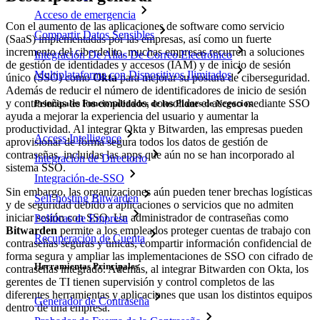
Acceso de emergencia
Con el aumento de las aplicaciones de software como servicio
Compartir Datos Sensibles
(SaaS) implementadas por las empresas, así como un fuerte
incremento del ciberdelito, muchas empresas recurren a soluciones
Integración De Alias De Correo Electrónico
de gestión de identidades y accesos (IAM) y de inicio de sesión
Multiplataforma con Dispositivos Ilimitados
único (SSO) como
Okta
para mejorar su postura de ciberseguridad.
Además de reducir el número de identificadores de inicio de sesión
y contraseñas de los empleados, consolidar el acceso mediante SSO
Principales Funcionalidades de los Planes de Negocios
ayuda a mejorar la experiencia del usuario y aumentar la
productividad. Al integrar Okta y Bitwarden, las empresas pueden
Access Intelligence
aprovisionar de forma segura todos los datos de gestión de
contraseñas, incluidas las apps que aún no se han incorporado al
Integración de Directorio
sistema SSO.
Integración-de-SSO
Sin embargo, las organizaciones aún pueden tener brechas logísticas
Self-hosting Bitwarden
y de seguridad debido a aplicaciones o servicios que no admiten
iniciar sesión con SSO. Un administrador de contraseñas como
Políticas de Empresa
Bitwarden
permite a los empleados proteger cuentas de trabajo con
Recuperación de Cuenta
contraseñas seguras y únicas, compartir información confidencial de
forma segura y ampliar las implementaciones de SSO con cifrado de
Herramientas Principales
contraseñas integrado. Además, al integrar Bitwarden con Okta, los
gerentes de TI tienen supervisión y control completos de las
diferentes herramientas y aplicaciones que usan los distintos equipos
Generador de Contraseña
dentro de una empresa.