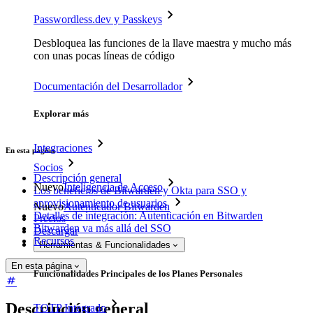
Passwordless.dev y Passkeys
Desbloquea las funciones de la llave maestra y mucho más
con unas pocas líneas de código
Documentación del Desarrollador
Explorar más
Integraciones
En esta página
Socios
Descripción general
Nuevo
Inteligencia de Acceso
Los beneficios de Bitwarden y Okta para SSO y
aprovisionamiento de usuarios
Nuevo
Autenticador Bitwarden
Detalles de integración: Autenticación en Bitwarden
Precios
Bitwarden va más allá del SSO
Descargar
Recursos
Herramientas & Funcionalidades
En esta página
Funcionalidades Principales de los Planes Personales
Descripción general
TOTP Integrado