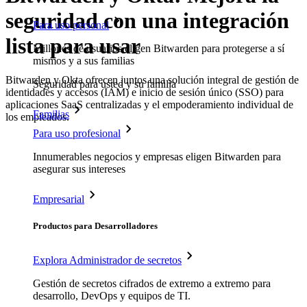
seguridad con una integración
Para uso personal
lista para usar
Millones de usuarios eligen Bitwarden para protegerse a sí
mismos y a sus familias
Bitwarden y Okta ofrecen juntos una solución integral de gestión de
Seguridad para usted y su familia
identidades y accesos (IAM) e inicio de sesión único (SSO) para
aplicaciones SaaS centralizadas y el empoderamiento individual de
Familias
los empleados.
Para uso profesional
Innumerables negocios y empresas eligen Bitwarden para
asegurar sus intereses
Empresarial
Productos para Desarrolladores
Explora Administrador de secretos
Gestión de secretos cifrados de extremo a extremo para
desarrollo, DevOps y equipos de TI.