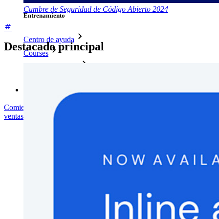
Cumbre de Seguridad de Código Abierto 2024
Entrenamiento
Centro de ayuda
Destacado principal
Courses
Foro Comunitario
Servicios de Empresa
Comienza gratis
Comienza gratis
Hablar con ventas
Hablar con
ventas
Iniciar sesión
Iniciar sesión