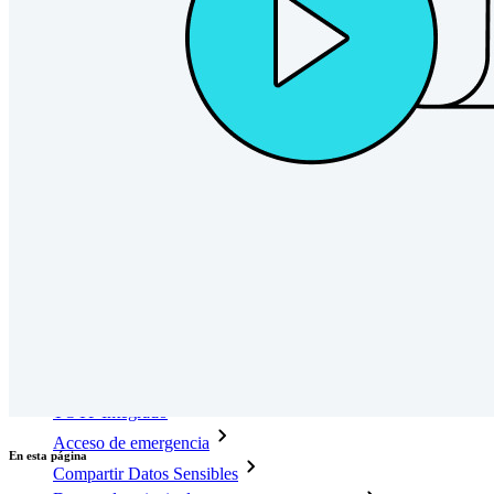
con unas pocas líneas de código
Documentación del Desarrollador
Explorar más
Integraciones
Socios
Nuevo
Inteligencia de Acceso
Nuevo
Autenticador Bitwarden
Precios
Descargar
Herramientas & Funcionalidades
Funcionalidades Principales de los Planes Personales
TOTP Integrado
Acceso de emergencia
En esta página
Compartir Datos Sensibles