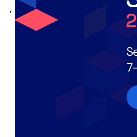
Explora todas las herramientas y funcionalidades
Recursos
Biblioteca de Recursos
Centro de recursos
Blog
Transmisiones en línea
Casos de éxito
Comparación
Seguridad y Confianza
Cumplimiento de Seguridad
Código Abierto
Programa de Recompensas por Errores
Cumbre sobre seguridad de código abierto
Bitwarden Documento de Seguridad